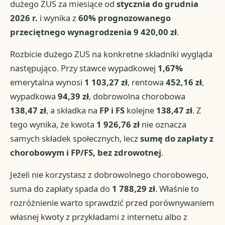
dużego ZUS za miesiące od
stycznia do grudnia
2026 r.
i wynika z
60% prognozowanego
przeciętnego wynagrodzenia 9 420,00 zł
.
Rozbicie dużego ZUS na konkretne składniki wygląda
następująco. Przy stawce wypadkowej
1,67%
emerytalna wynosi
1 103,27 zł
, rentowa
452,16 zł
,
wypadkowa
94,39 zł
, dobrowolna chorobowa
138,47 zł
, a składka na
FP i FS
kolejne
138,47 zł
. Z
tego wynika, że kwota
1 926,76 zł
nie oznacza
samych składek społecznych, lecz
sumę do zapłaty z
chorobowym i FP/FS, bez zdrowotnej
.
Jeżeli nie korzystasz z dobrowolnego chorobowego,
suma do zapłaty spada do
1 788,29 zł
. Właśnie to
rozróżnienie warto sprawdzić przed porównywaniem
własnej kwoty z przykładami z internetu albo z