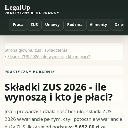
LegalUp
PRAKTYCZNY BLOG PRAWNY
Praca
ZUS
Umowy
Rodzina
Alimenty
Dzieci
Strona glowna
/
zus i swiadczenia
/
Składki ZUS 2026 - ile wynoszą i kto je płaci?
PRAKTYCZNY PORADNIK
Składki ZUS 2026 - ile
wynoszą i kto je płaci?
Jeżeli prowadzisz działalność bez ulg, składki ZUS
2026 w wariancie pełnym, czyli potocznie w wariancie
duży ZUS, liczy się od podstawy
5 652,00 zł
za