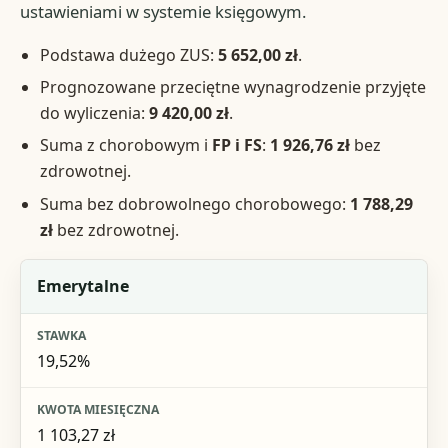
ustawieniami w systemie księgowym.
Podstawa dużego ZUS:
5 652,00 zł
.
Prognozowane przeciętne wynagrodzenie przyjęte
do wyliczenia:
9 420,00 zł
.
Suma z chorobowym i
FP i FS
:
1 926,76 zł
bez
zdrowotnej.
Suma bez dobrowolnego chorobowego:
1 788,29
zł
bez zdrowotnej.
Element dużego ZUS
Emerytalne
Stawka
19,52%
Kwota miesięczna
Zakres
1 103,27 zł