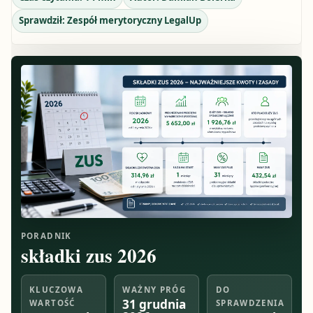
Sprawdził:
Zespół merytoryczny LegalUp
PORADNIK
składki zus 2026
KLUCZOWA
WAŻNY PRÓG
DO
31 grudnia
WARTOŚĆ
SPRAWDZENIA