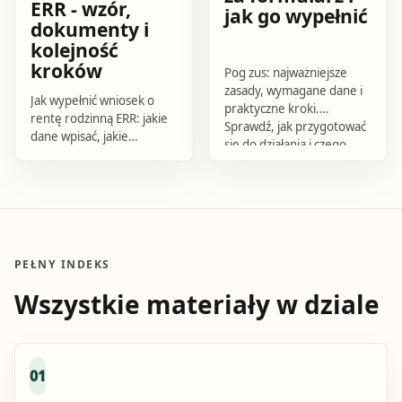
ERR - wzór,
jak go wypełnić
dokumenty i
kolejność
kroków
Pog zus: najważniejsze
zasady, wymagane dane i
Jak wypełnić wniosek o
praktyczne kroki.
rentę rodzinną ERR: jakie
Sprawdź, jak przygotować
dane wpisać, jakie
się do działania i czego
dokumenty dołączyć,
uniknąć.
gdzie złożyć formularz i jak
użyć wzoru do
sprawdzenia
kompletności.
PEŁNY INDEKS
Wszystkie materiały w dziale
01