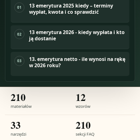
13 emerytura 2025 kiedy – terminy
01
wypłat, kwota i co sprawdzić
13 emerytura 2026 - kiedy wypłata i kto
02
ją dostanie
13. emerytura netto - ile wynosi na rękę
03
w 2026 roku?
210
12
materiałów
wzorów
33
210
narzędzi
sekcji FAQ