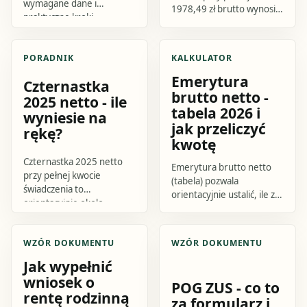
wymagane dane i
1978,49 zł brutto wynosi
praktyczne kroki.
orientacyjnie około 1600-
Sprawdź, jak przygotować
1800 zł na rękę. W części
się do działania i czego
publikacji pojawia się.
PORADNIK
KALKULATOR
uniknąć.
Emerytura
Czternastka
brutto netto -
2025 netto - ile
tabela 2026 i
wyniesie na
jak przeliczyć
rękę?
kwotę
Czternastka 2025 netto
Emerytura brutto netto
przy pełnej kwocie
(tabela) pozwala
świadczenia to
orientacyjnie ustalić, ile z
orientacyjnie około
kwoty brutto zostaje po
1558,81 zł do 1710,72 zł
odjęciu podatku i składki
na rękę, zależnie od
zdrowotnej. Najprostszy
WZÓR DOKUMENTU
WZÓR DOKUMENTU
indywidualnych potrąceń.
zapis.
Jak wypełnić
wniosek o
POG ZUS - co to
rentę rodzinną
za formularz i