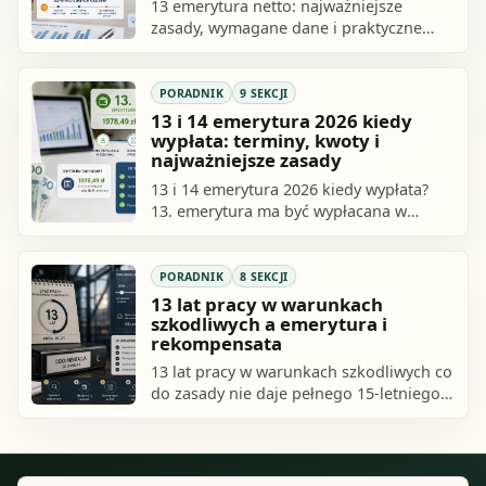
13 emerytura netto: najważniejsze
zasady, wymagane dane i praktyczne
kroki. Sprawdź, jak przygotować się do
działania i czego uniknąć.
PORADNIK
9 SEKCJI
13 i 14 emerytura 2026 kiedy
wypłata: terminy, kwoty i
najważniejsze zasady
13 i 14 emerytura 2026 kiedy wypłata?
13. emerytura ma być wypłacana w
kwietniu 2026 r. razem z regularną
emeryturą albo rentą, a 14. emerytura
we.
PORADNIK
8 SEKCJI
13 lat pracy w warunkach
szkodliwych a emerytura i
rekompensata
13 lat pracy w warunkach szkodliwych co
do zasady nie daje pełnego 15-letniego
stażu, który jest kluczowy przy ocenie
prawa do rekompensaty za pracę w.