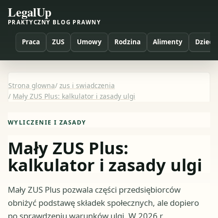
LegalUp
PRAKTYCZNY BLOG PRAWNY
Praca
ZUS
Umowy
Rodzina
Alimenty
Dzieci
Strona glowna
/
zus i swiadczenia
/
Mały ZUS Plus: kalkulator i zasady ulgi
WYLICZENIE I ZASADY
Mały ZUS Plus:
kalkulator i zasady ulgi
Mały ZUS Plus pozwala części przedsiębiorców
obniżyć podstawę składek społecznych, ale dopiero
po sprawdzeniu warunków ulgi. W 2026 r.