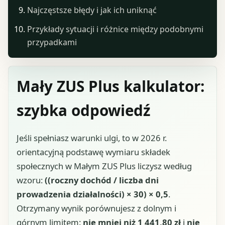
Najczęstsze błędy i jak ich uniknąć
Przykłady sytuacji i różnice między podobnymi
przypadkami
Mały ZUS Plus kalkulator:
szybka odpowiedź
Jeśli spełniasz warunki ulgi, to w 2026 r.
orientacyjną podstawę wymiaru składek
społecznych w Małym ZUS Plus liczysz według
wzoru:
((roczny dochód / liczba dni
prowadzenia działalności) × 30) × 0,5
.
Otrzymany wynik porównujesz z dolnym i
górnym limitem:
nie mniej niż 1 441,80 zł
i
nie