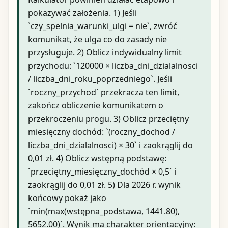
pokazywać założenia. 1) Jeśli
`czy_spelnia_warunki_ulgi = nie`, zwróć
komunikat, że ulga co do zasady nie
przysługuje. 2) Oblicz indywidualny limit
przychodu: `120000 × liczba_dni_dzialalnosci
/ liczba_dni_roku_poprzedniego`. Jeśli
`roczny_przychod` przekracza ten limit,
zakończ obliczenie komunikatem o
przekroczeniu progu. 3) Oblicz przeciętny
miesięczny dochód: `(roczny_dochod /
liczba_dni_dzialalnosci) × 30` i zaokrąglij do
0,01 zł. 4) Oblicz wstępną podstawę:
`przeciętny_miesięczny_dochód × 0,5` i
zaokrąglij do 0,01 zł. 5) Dla 2026 r. wynik
końcowy pokaż jako
`min(max(wstępna_podstawa, 1441.80),
5652.00)`. Wynik ma charakter orientacyjny: