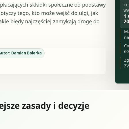
opłacających składki społeczne od podstawy
KL
WA
otyczy tego, kto może wejść do ulgi, jak
1 
 jakie błędy najczęściej zamykają drogę do
20
Ma
na
Co
60
Autor:
Damian Bolerka
Zg
ZW
jsze zasady i decyzje