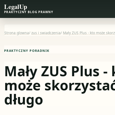
LegalUp
PRAKTYCZNY BLOG PRAWNY
Strona glowna
/
zus i swiadczenia
/
Mały ZUS Plus - kto może skorz
PRAKTYCZNY PORADNIK
Mały ZUS Plus - 
może skorzystać 
długo