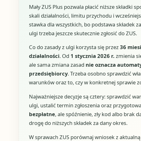
Mały ZUS Plus pozwala płacić niższe składki sp
skali działalności, limitu przychodu i wcześnie
stawka dla wszystkich, bo podstawa składek z
ulgi trzeba jeszcze skutecznie zgłosić do ZUS.
Co do zasady z ulgi korzysta się przez
36 mies
działalności
. Od
1 stycznia 2026 r.
zmienia si
ale sama zmiana zasad
nie oznacza automat
przedsiębiorcy
. Trzeba osobno sprawdzić włas
warunków oraz to, czy w konkretnej sprawie z
Najważniejsze decyzje są cztery: sprawdzić wa
ulgi, ustalić termin zgłoszenia oraz przygoto
bezpłatne
, ale spóźnienie, zły kod albo br
drogę do niższych składek za dany okres.
W sprawach ZUS porównaj wniosek z aktualną u