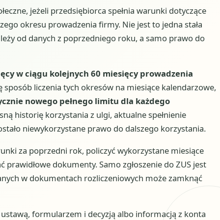
ołeczne, jeżeli przedsiębiorca spełnia warunki dotyczące
jszego okresu prowadzenia firmy. Nie jest to jedna stała
ależy od danych z poprzedniego roku, a samo prawo do
ięcy w ciągu kolejnych 60 miesięcy prowadzenia
ę sposób liczenia tych okresów na miesiące kalendarzowe,
ycznie nowego pełnego limitu dla każdego
ną historię korzystania z ulgi, aktualne spełnienie
ostało niewykorzystane prawo do dalszego korzystania.
runki za poprzedni rok, policzyć wykorzystane miesiące
wać prawidłowe dokumenty. Samo zgłoszenie do ZUS jest
ak danych w dokumentach rozliczeniowych może zamknąć
stawą, formularzem i decyzją albo informacją z konta