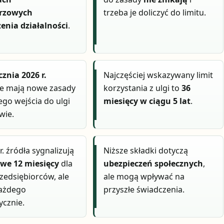
rzowych
trzeba je doliczyć do limitu.
enia działalności
.
cznia 2026 r.
Najczęściej wskazywany limit
ie mają nowe zasady
korzystania z ulgi to
36
o wejścia do ulgi
miesięcy w ciągu 5 lat
.
wie.
r. źródła sygnalizują
Niższe składki dotyczą
we 12 miesięcy
dla
ubezpieczeń społecznych
,
rzedsiębiorców, ale
ale mogą wpływać na
każdego
przyszłe świadczenia.
cznie.