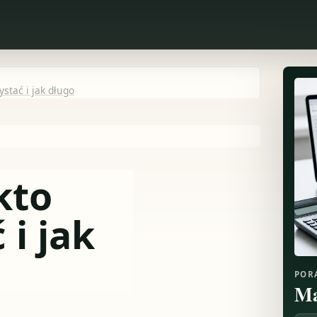
ystać i jak długo
kto
i jak
POR
Ma