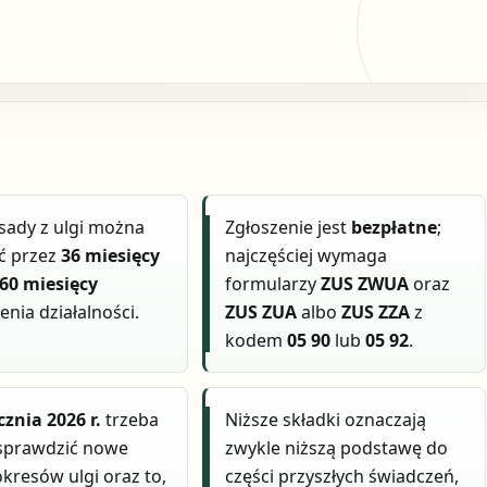
sady z ulgi można
Zgłoszenie jest
bezpłatne
;
ć przez
36 miesięcy
najczęściej wymaga
60 miesięcy
formularzy
ZUS ZWUA
oraz
nia działalności.
ZUS ZUA
albo
ZUS ZZA
z
kodem
05 90
lub
05 92
.
cznia 2026 r.
trzeba
Niższe składki oznaczają
sprawdzić nowe
zwykle niższą podstawę do
okresów ulgi oraz to,
części przyszłych świadczeń,