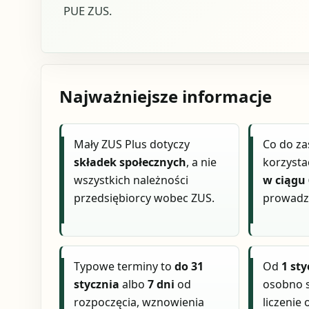
PUE ZUS.
Najważniejsze informacje
Mały ZUS Plus dotyczy
Co do za
składek społecznych
, a nie
korzysta
wszystkich należności
w ciągu 
przedsiębiorcy wobec ZUS.
prowadze
Typowe terminy to
do 31
Od
1 sty
stycznia
albo
7 dni
od
osobno 
rozpoczęcia, wznowienia
liczenie 