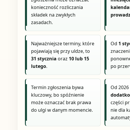
konieczność rozliczania
kalenda
składek na zwykłych
prowadz
zasadach.
Najważniejsze terminy, które
Od
1 sty
pojawiają się przy uldze, to
znaczen
31 stycznia
oraz
10 lub 15
ponowneg
lutego
.
po przer
Termin zgłoszenia bywa
Od 2026 
kluczowy, bo spóźnienie
dodatko
może oznaczać brak prawa
części p
do ulgi w danym momencie.
nie dla 
automaty