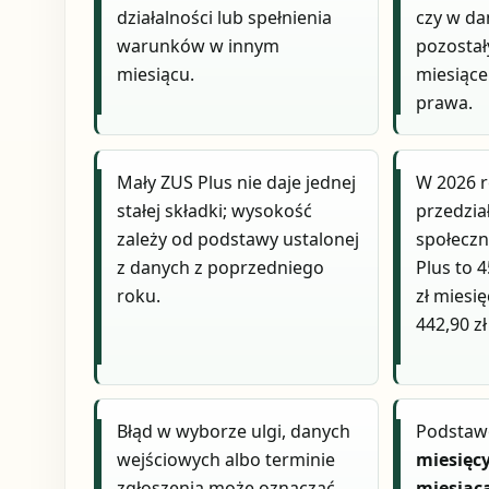
działalności lub spełnienia
czy w da
warunków w innym
pozostał
miesiącu.
miesiące
prawa.
Mały ZUS Plus nie daje jednej
W 2026 r
stałej składki; wysokość
przedzia
zależy od podstawy ustalonej
społecz
z danych z poprzedniego
Plus to 4
roku.
zł miesi
442,90 zł
Błąd w wyborze ulgi, danych
Podstawo
wejściowych albo terminie
miesięcy
zgłoszenia może oznaczać
miesiąc