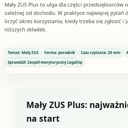
Mały ZUS Plus to ulga dla części przedsiębiorców 
zależnej od dochodu. W praktyce najwięcej pytań d
liczyć okres korzystania, kiedy trzeba się zgłosić i
niższych składek.
Temat:
Mały ZUS
Forma:
poradnik
Czas czytania:
20
min
Sprawdził:
Zespół merytoryczny LegalUp
Mały ZUS Plus: najważnie
na start