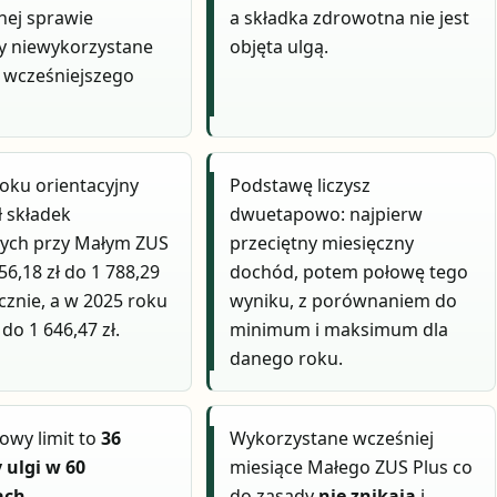
nej sprawie
a składka zdrowotna nie jest
y niewykorzystane
objęta ulgą.
 wcześniejszego
oku orientacyjny
Podstawę liczysz
ł składek
dwuetapowo: najpierw
nych przy Małym ZUS
przeciętny miesięczny
56,18 zł do 1 788,29
dochód, potem połowę tego
ęcznie, a w 2025 roku
wyniku, z porównaniem do
 do 1 646,47 zł.
minimum i maksimum dla
danego roku.
wy limit to
36
Wykorzystane wcześniej
 ulgi w 60
miesiące Małego ZUS Plus co
ach
do zasady
nie znikają
i