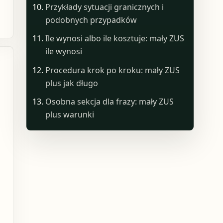
Przykłady sytuacji granicznych i
podobnych przypadków
Ile wynosi albo ile kosztuje: mały ZUS
ile wynosi
Procedura krok po kroku: mały ZUS
plus jak długo
Osobna sekcja dla frazy: mały ZUS
plus warunki