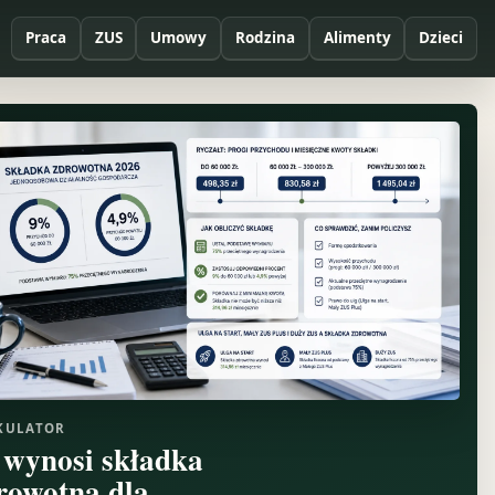
Praca
ZUS
Umowy
Rodzina
Alimenty
Dzieci
KULATOR
e wynosi składka
rowotna dla