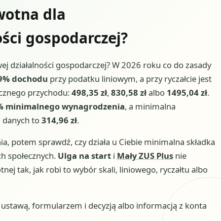
wotna dla
ści gospodarczej?
ej działalności gospodarczej? W 2026 roku co do zasady
9% dochodu
przy podatku liniowym, a przy ryczałcie jest
ocznego przychodu:
498,35 zł
,
830,58 zł
albo
1495,04 zł
.
% minimalnego wynagrodzenia
, a minimalna
 danych to
314,96 zł
.
a, potem sprawdź, czy działa u Ciebie minimalna składka
ach społecznych.
Ulga na start
i
Mały ZUS Plus
nie
ej tak, jak robi to wybór skali, liniowego, ryczałtu albo
stawą, formularzem i decyzją albo informacją z konta