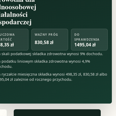
dnoosobowej
iałalności
spodarczej
UCZOWA
WAŻNY PRÓG
DO
RTOŚĆ
SPRAWDZENIA
830,58 zł
8,35 zł
1495,04 zł
 skali podatkowej składka zdrowotna wynosi 9% dochodu.
 podatku liniowym składka zdrowotna wynosi 4,9%
chodu.
 ryczałcie miesięczna składka wynosi 498,35 zł, 830,58 zł albo
95,04 zł zależnie od rocznego przychodu.