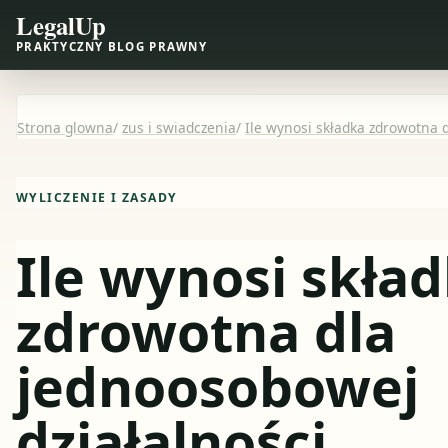
LegalUp
PRAKTYCZNY BLOG PRAWNY
Strona glowna
/
zus i swiadczenia
/
Ile wynosi składka zdrowotna 
WYLICZENIE I ZASADY
Ile wynosi skła
zdrowotna dla
jednoosobowej
działalności