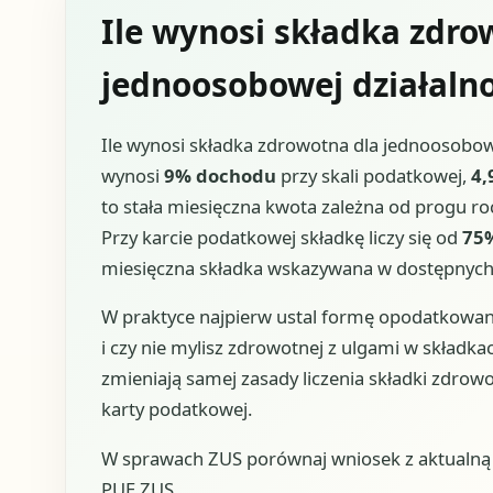
Ile wynosi składka zdro
jednoosobowej działalno
Ile wynosi składka zdrowotna dla jednoosobow
wynosi
9% dochodu
przy skali podatkowej,
4,
to stała miesięczna kwota zależna od progu r
Przy karcie podatkowej składkę liczy się od
75
miesięczna składka wskazywana w dostępnych
W praktyce najpierw ustal formę opodatkowani
i czy nie mylisz zdrowotnej z ulgami w składk
zmieniają samej zasady liczenia składki zdrowotn
karty podatkowej.
W sprawach ZUS porównaj wniosek z aktualną u
PUE ZUS.