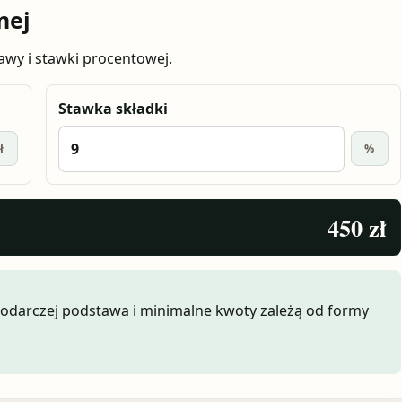
nej
awy i stawki procentowej.
Stawka składki
ł
%
450 zł
ospodarczej podstawa i minimalne kwoty zależą od formy