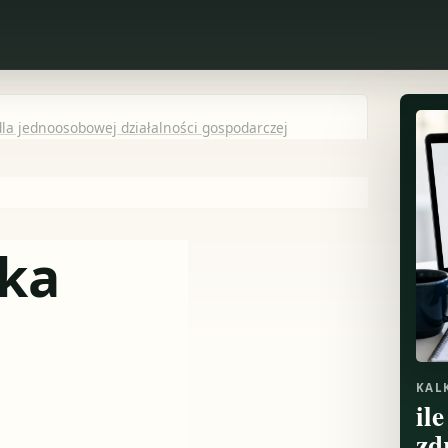
dla jednoosobowej działalności gospodarczej
dka
KAL
il
zd