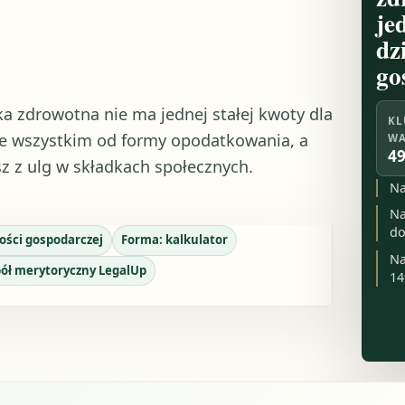
je
dz
go
a zdrowotna nie ma jednej stałej kwoty dla
KL
de wszystkim od formy opodatkowania, a
WA
49
sz z ulg w składkach społecznych.
Na
Na
do
ości gospodarczej
Forma:
kalkulator
Na
ół merytoryczny LegalUp
14