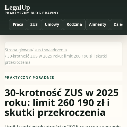
LegalUp
PRAKTYCZNY BLOG PRAWNY
Praca
ZUS
Umowy
Rodzina
Alimenty
Dzieci
Strona glowna
/
zus i swiadczenia
/
30-krotność ZUS w 2025 roku: limit 260 190 zł i skutki
przekroczenia
PRAKTYCZNY PORADNIK
30-krotność ZUS w 2025
roku: limit 260 190 zł i
skutki przekroczenia
Limit trzydziestokrotności w 2025 roku ma znaczenie