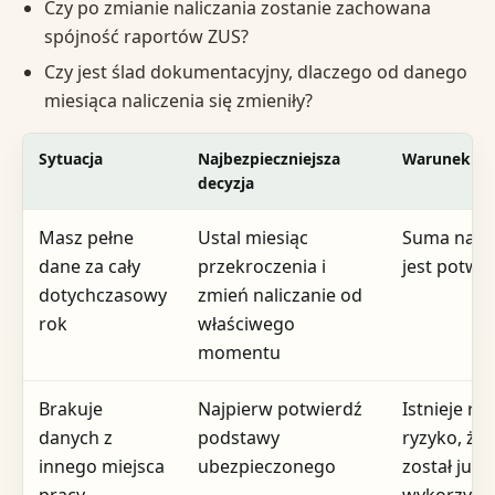
Czy po zmianie naliczania zostanie zachowana
spójność raportów ZUS?
Czy jest ślad dokumentacyjny, dlaczego od danego
miesiąca naliczenia się zmieniły?
Sytuacja
Najbezpieczniejsza
Warunek w
decyzja
Masz pełne
Ustal miesiąc
Suma nara
dane za cały
przekroczenia i
jest potwi
dotychczasowy
zmień naliczanie od
rok
właściwego
momentu
Brakuje
Najpierw potwierdź
Istnieje re
danych z
podstawy
ryzyko, że 
innego miejsca
ubezpieczonego
został już