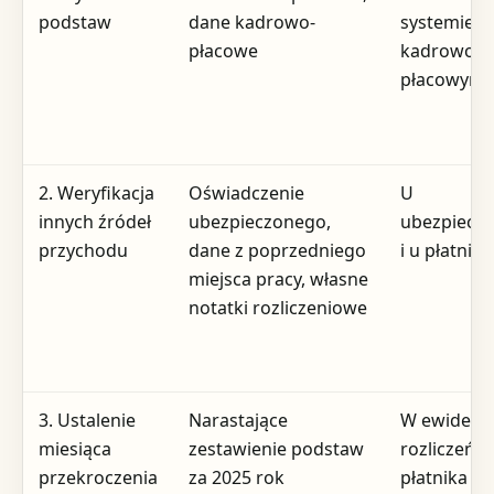
podstaw
dane kadrowo-
systemie
płacowe
kadrowo-
płacowym
2. Weryfikacja
Oświadczenie
U
innych źródeł
ubezpieczonego,
ubezpiecz
przychodu
dane z poprzedniego
i u płatnika
miejsca pracy, własne
notatki rozliczeniowe
3. Ustalenie
Narastające
W ewidencj
miesiąca
zestawienie podstaw
rozliczeń
przekroczenia
za 2025 rok
płatnika