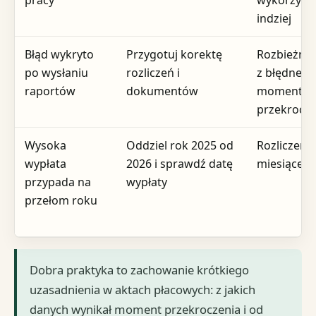
pracy
wykorzysta
indziej
Błąd wykryto
Przygotuj korektę
Rozbieżno
po wysłaniu
rozliczeń i
z błędnego
raportów
dokumentów
momentu
przekrocze
Wysoka
Oddziel rok 2025 od
Rozliczeni
wypłata
2026 i sprawdź datę
miesiące g
przypada na
wypłaty
przełom roku
Dobra praktyka to zachowanie krótkiego
uzasadnienia w aktach płacowych: z jakich
danych wynikał moment przekroczenia i od