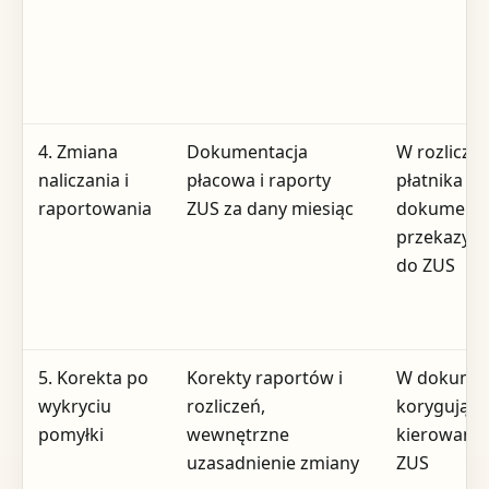
4. Zmiana
Dokumentacja
W rozlicze
naliczania i
płacowa i raporty
płatnika i 
raportowania
ZUS za dany miesiąc
dokument
przekazyw
do ZUS
5. Korekta po
Korekty raportów i
W dokume
wykryciu
rozliczeń,
korygujący
pomyłki
wewnętrzne
kierowany
uzasadnienie zmiany
ZUS