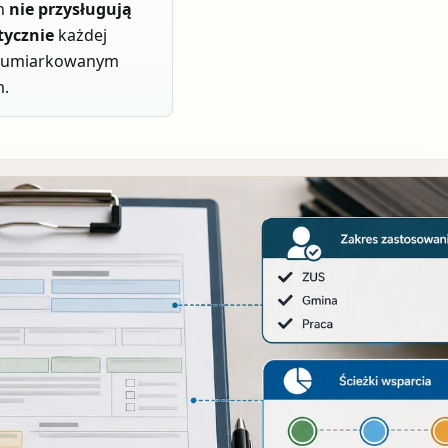
ch
nie przysługują
ycznie
każdej
z umiarkowanym
m.