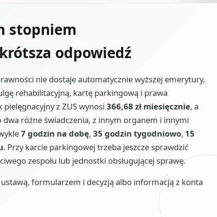
m stopniem
jkrótsza odpowiedź
wności nie dostaje automatycznie wyższej emerytury,
lgę rehabilitacyjną, kartę parkingową i prawa
k pielęgnacyjny z ZUS wynosi
366,68 zł miesięcznie
, a
to dwa różne świadczenia, z innym organem i innymi
zwykle
7 godzin na dobę
,
35 godzin tygodniowo
,
15
u
. Przy karcie parkingowej trzeba jeszcze sprawdzić
ciwego zespołu lub jednostki obsługującej sprawę.
stawą, formularzem i decyzją albo informacją z konta