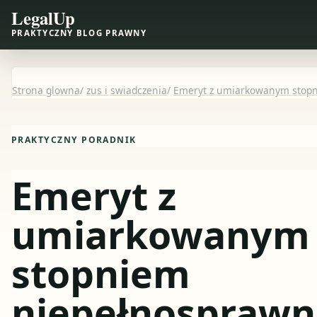
LegalUp
PRAKTYCZNY BLOG PRAWNY
Strona glowna
/
zus i swiadczenia
/
Emeryt z umiarkowanym stopn
PRAKTYCZNY PORADNIK
Emeryt z
umiarkowanym
stopniem
niepełnosprawn