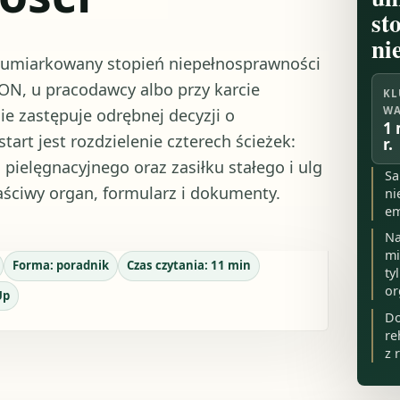
st
ni
a umiarkowany stopień niepełnosprawności
RON, u pracodawcy albo przy karcie
KL
WA
ie zastępuje odrębnej decyzji o
1 
tart jest rozdzielenie czterech ścieżek:
r.
pielęgnacyjnego oraz zasiłku stałego i ulg
Sa
ściwy organ, formularz i dokumenty.
ni
em
Na
mi
Forma:
poradnik
Czas czytania:
11
min
ty
or
Up
Do
re
z 