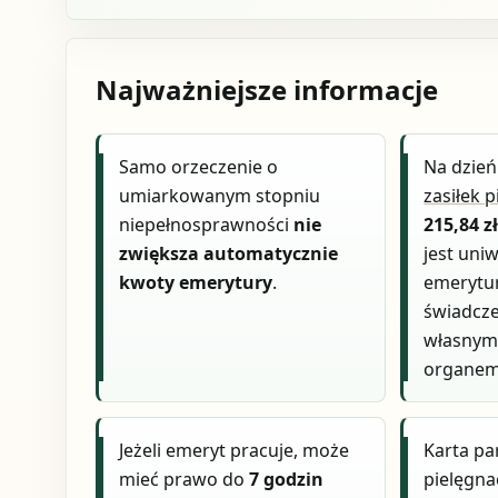
Najważniejsze informacje
Samo orzeczenie o
Na dzień
umiarkowanym stopniu
zasiłek 
niepełnosprawności
nie
215,84 z
zwiększa automatycznie
jest uni
kwoty emerytury
.
emerytur
świadcze
własnym
organem
Jeżeli emeryt pracuje, może
Karta pa
mieć prawo do
7 godzin
pielęgnac