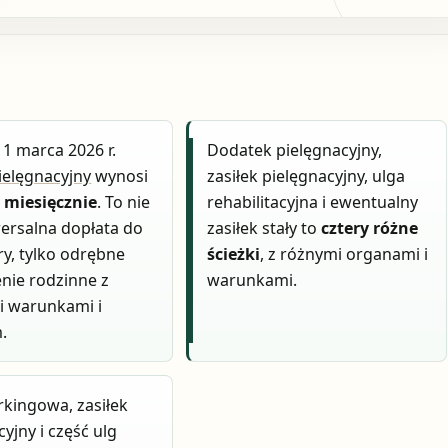
 1 marca 2026 r.
Dodatek pielęgnacyjny,
pielęgnacyjny
wynosi
zasiłek pielęgnacyjny, ulga
ł miesięcznie
. To nie
rehabilitacyjna i ewentualny
wersalna dopłata do
zasiłek stały to
cztery różne
y, tylko odrębne
ścieżki
, z różnymi organami i
nie rodzinne z
warunkami.
i warunkami i
.
rkingowa, zasiłek
yjny i część ulg