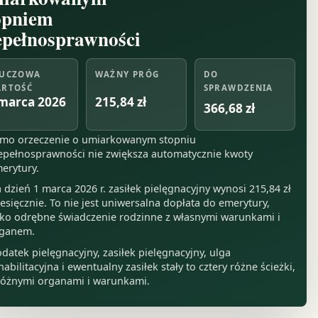
opniem
epełnosprawności
UCZOWA
WAŻNY PRÓG
DO
RTOŚĆ
SPRAWDZENIA
215,84 zł
marca 2026
366,68 zł
mo orzeczenie o umiarkowanym stopniu
epełnosprawności nie zwiększa automatycznie kwoty
erytury.
 dzień 1 marca 2026 r. zasiłek pielęgnacyjny wynosi 215,84 zł
esięcznie. To nie jest uniwersalna dopłata do emerytury,
lko odrębne świadczenie rodzinne z własnymi warunkami i
ganem.
datek pielęgnacyjny, zasiłek pielęgnacyjny, ulga
habilitacyjna i ewentualny zasiłek stały to cztery różne ścieżki,
różnymi organami i warunkami.