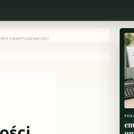
iem niepełnosprawności
POR
em
ości
um