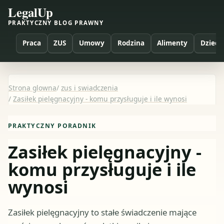
LegalUp
PRAKTYCZNY BLOG PRAWNY
Praca
ZUS
Umowy
Rodzina
Alimenty
Dzieci
Strona glowna
/
zus i swiadczenia
/
Zasiłek pielęgnacyjny - komu przysługuje i ile wynosi
PRAKTYCZNY PORADNIK
Zasiłek pielęgnacyjny -
komu przysługuje i ile
wynosi
Zasiłek pielęgnacyjny to stałe świadczenie mające