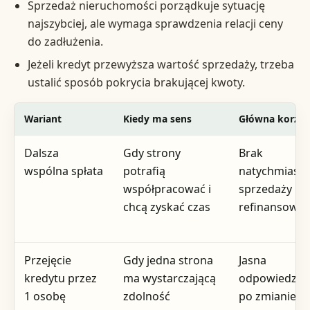
Sprzedaż nieruchomości porządkuje sytuację
najszybciej, ale wymaga sprawdzenia relacji ceny
do zadłużenia.
Jeżeli kredyt przewyższa wartość sprzedaży, trzeba
ustalić sposób pokrycia brakującej kwoty.
Wariant
Kiedy ma sens
Główna korzyś
Dalsza
Gdy strony
Brak
wspólna spłata
potrafią
natychmiast
współpracować i
sprzedaży lu
chcą zyskać czas
refinansowan
Przejęcie
Gdy jedna strona
Jasna
kredytu przez
ma wystarczającą
odpowiedzial
1 osobę
zdolność
po zmianie 