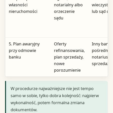
własności
notarialny albo
wieczysto
nieruchomości
orzeczenie
lub sąd dz
sądu
5. Plan awaryjny
Oferty
Inny bank,
przy odmowie
refinansowania,
pośrednik,
banku
plan sprzedaży,
notariusz,
nowe
sprzedaży
porozumienie
W procedurze najważniejsze nie jest tempo
samo w sobie, tylko dobra kolejność: najpierw
wykonalność, potem formalna zmiana
dokumentów.