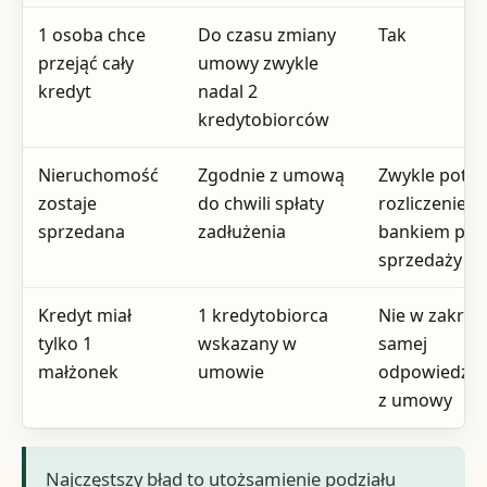
1 osoba chce
Do czasu zmiany
Tak
przejąć cały
umowy zwykle
kredyt
nadal 2
kredytobiorców
Nieruchomość
Zgodnie z umową
Zwykle potr
zostaje
do chwili spłaty
rozliczenie z
sprzedana
zadłużenia
bankiem prz
sprzedaży
Kredyt miał
1 kredytobiorca
Nie w zakres
tylko 1
wskazany w
samej
małżonek
umowie
odpowiedzial
z umowy
Najczęstszy błąd to utożsamienie podziału