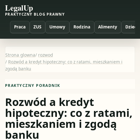
LegalUp
PRAKTYCZNY BLOG PRAWNY
Praca
ZUS
Umowy
Rodzina
Alimenty
Dzieci
Strona glowna
/
rozwod
/
Rozwód a kredyt hipoteczny: co z ratami, mieszkaniem i
zgodą banku
PRAKTYCZNY PORADNIK
Rozwód a kredyt
hipoteczny: co z ratami,
mieszkaniem i zgodą
banku