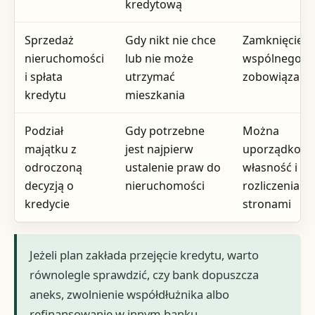
kredytową
Sprzedaż
Gdy nikt nie chce
Zamknięcie
nieruchomości
lub nie może
wspólnego
i spłata
utrzymać
zobowiązani
kredytu
mieszkania
Podział
Gdy potrzebne
Można
majątku z
jest najpierw
uporządkow
odroczoną
ustalenie praw do
własność i
decyzją o
nieruchomości
rozliczenia m
kredycie
stronami
Jeżeli plan zakłada przejęcie kredytu, warto
równolegle sprawdzić, czy bank dopuszcza
aneks, zwolnienie współdłużnika albo
refinansowanie w innym banku.