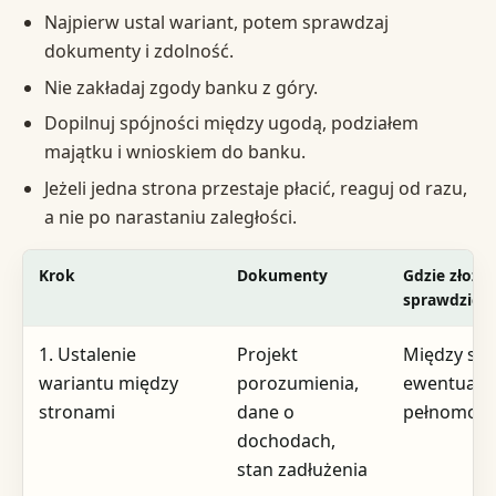
Najpierw ustal wariant, potem sprawdzaj
dokumenty i zdolność.
Nie zakładaj zgody banku z góry.
Dopilnuj spójności między ugodą, podziałem
majątku i wnioskiem do banku.
Jeżeli jedna strona przestaje płacić, reaguj od razu,
a nie po narastaniu zaległości.
Krok
Dokumenty
Gdzie złożyć
sprawdzić
1. Ustalenie
Projekt
Między str
wariantu między
porozumienia,
ewentualni
stronami
dane o
pełnomocn
dochodach,
stan zadłużenia