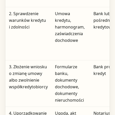
2. Sprawdzenie
Umowa
Bank lub
warunków kredytu
kredytu,
pośrednik
i zdolności
harmonogram,
kredytowy
zaświadczenia
dochodowe
3. Złożenie wniosku
Formularze
Bank prow
o zmianę umowy
banku,
kredyt
albo zwolnienie
dokumenty
współkredytobiorcy
dochodowe,
dokumenty
nieruchomości
4. Uporządkowanie
Ugoda, akt
Notariusz,