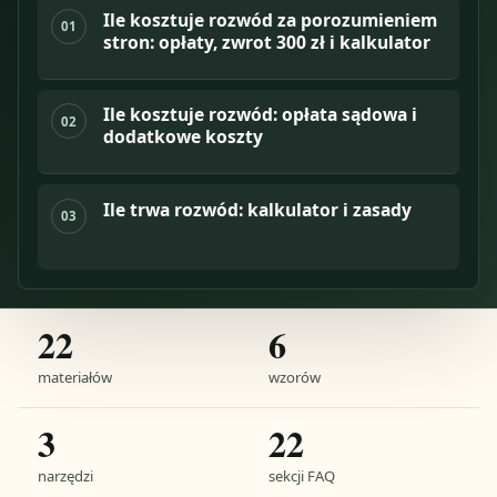
Ile kosztuje rozwód za porozumieniem
01
stron: opłaty, zwrot 300 zł i kalkulator
Ile kosztuje rozwód: opłata sądowa i
02
dodatkowe koszty
Ile trwa rozwód: kalkulator i zasady
03
22
6
materiałów
wzorów
3
22
narzędzi
sekcji FAQ