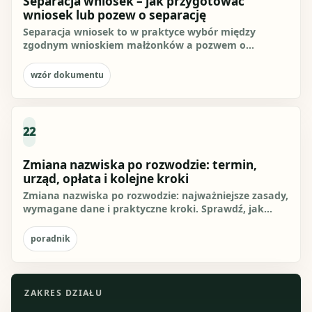
Separacja wniosek – jak przygotować
wniosek lub pozew o separację
Separacja wniosek to w praktyce wybór między
zgodnym wnioskiem małżonków a pozwem o
separację. Gdy oboje chcą separacji...
wzór dokumentu
22
Zmiana nazwiska po rozwodzie: termin,
urząd, opłata i kolejne kroki
Zmiana nazwiska po rozwodzie: najważniejsze zasady,
wymagane dane i praktyczne kroki. Sprawdź, jak
przygotować się do...
poradnik
ZAKRES DZIAŁU