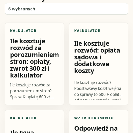
6
wybranych
KALKULATOR
KALKULATOR
Ile kosztuje
Ile kosztuje
rozwód za
rozwód: opłata
porozumieniem
sądowa i
stron: opłaty,
dodatkowe
zwrot 300 zł i
koszty
kalkulator
Ile kosztuje rozwód?
Ile kosztuje rozwód za
Podstawowy koszt wejścia
porozumieniem stron?
do sprawy to 600 zł opłaty
Sprawdź opłatę 600 zł,
od pozwu o rozwód. Jeżeli
możliwy zwrot 300 zł, koszt
sprawa kończy się bez
zgodnego podziału
orzekania o winie na
majątku 300 zł, procedurę
KALKULATOR
WZÓR DOKUMENTU
zgodny.
i praktyczny kalkulator.
Odpowiedź na
Ile trwa