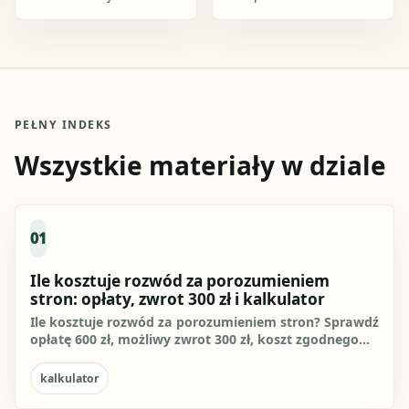
nagłówek i żądanie
oznaczenie sądu, stron,
rozwiązania małżeństwa,
żądanie rozwiązania
ale też właściwy sąd, dane
małżeństwa bez orzekania
stron.
o winie.
PEŁNY INDEKS
Wszystkie materiały w dziale
01
Ile kosztuje rozwód za porozumieniem
stron: opłaty, zwrot 300 zł i kalkulator
Ile kosztuje rozwód za porozumieniem stron? Sprawdź
opłatę 600 zł, możliwy zwrot 300 zł, koszt zgodnego
podziału...
kalkulator