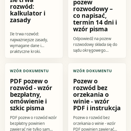
pozew
rozwód:
rozwodowy –
kalkulator i
co napisać,
zasady
termin 14 dni i
wzór pisma
Ile trwa rozwód:
Odpowiedź na pozew
najważniejsze zasady,
rozwodowy składa się do
wymagane dane i
sądu okręgowego
praktyczne kroki.
wskazanego w
Sprawdź, jak przygotować
doręczonym piśmie,
się do działania i czego
zasadniczo w terminie 14
uniknąć.
WZÓR DOKUMENTU
WZÓR DOKUMENTU
dni od doręczenia. W
PDF pozew o
Pozew o
odpowiedzi.
rozwód - wzór
rozwód bez
bezpłatny,
orzekania o
omówienie i
winie - wzór
szkic pisma
PDF i instrukcja
PDF pozew o rozwód wzór
Pozew o rozwód bez
bezpłatny powinien
orzekania o winie - wzór
zawierać nie tylko sam
PDF powinien zawierać