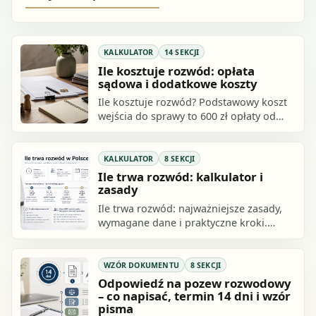
KALKULATOR
14 SEKCJI
Ile kosztuje rozwód: opłata
sądowa i dodatkowe koszty
Ile kosztuje rozwód? Podstawowy koszt
wejścia do sprawy to 600 zł opłaty od
pozwu o rozwód. Jeżeli sprawa kończy
się bez orzekania o winie na zgodny.
KALKULATOR
8 SEKCJI
Ile trwa rozwód: kalkulator i
zasady
Ile trwa rozwód: najważniejsze zasady,
wymagane dane i praktyczne kroki.
Sprawdź, jak przygotować się do
działania i czego uniknąć.
WZÓR DOKUMENTU
8 SEKCJI
Odpowiedź na pozew rozwodowy
– co napisać, termin 14 dni i wzór
pisma