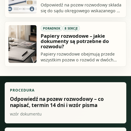
Odpowiedź na pozew rozwodowy składa
się do sądu okręgowego wskazanego w
doręczonym piśmie, zasadniczo w
terminie 14 dni od doręczenia. W
odpowiedzi.
PORADNIK
8 SEKCJI
Papiery rozwodowe – jakie
dokumenty są potrzebne do
rozwodu?
Papiery rozwodowe obejmują przede
wszystkim pozew o rozwód w dwóch
egzemplarzach, odpis aktu małżeństwa,
a jeśli małżonkowie mają wspólne
małoletnie.
PROCEDURA
Odpowiedź na pozew rozwodowy – co
napisać, termin 14 dni i wzór pisma
wzór dokumentu