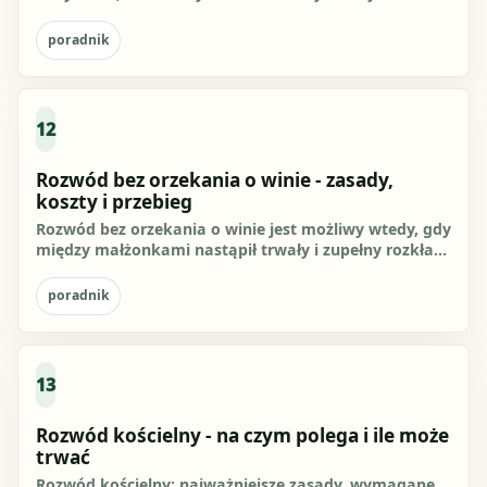
żadnego z byłych małżonków z...
poradnik
12
Rozwód bez orzekania o winie - zasady,
koszty i przebieg
Rozwód bez orzekania o winie jest możliwy wtedy, gdy
między małżonkami nastąpił trwały i zupełny rozkład
pożycia, a sąd...
poradnik
13
Rozwód kościelny - na czym polega i ile może
trwać
Rozwód kościelny: najważniejsze zasady, wymagane