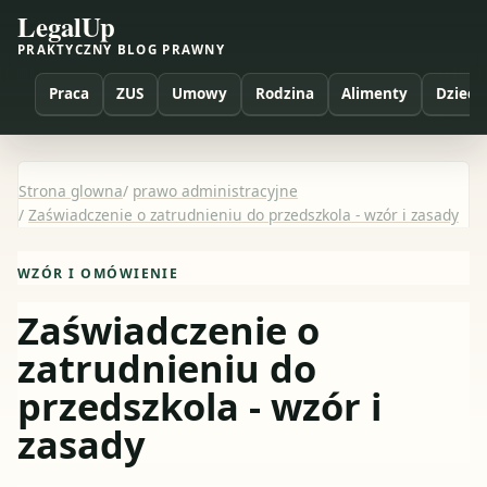
LegalUp
PRAKTYCZNY BLOG PRAWNY
Praca
ZUS
Umowy
Rodzina
Alimenty
Dzieci
Strona glowna
/
prawo administracyjne
/
Zaświadczenie o zatrudnieniu do przedszkola - wzór i zasady
WZÓR I OMÓWIENIE
Zaświadczenie o
zatrudnieniu do
przedszkola - wzór i
zasady