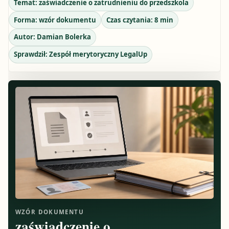
Temat:
zaświadczenie o zatrudnieniu do przedszkola
Forma:
wzór dokumentu
Czas czytania:
8
min
Autor:
Damian Bolerka
Sprawdził:
Zespół merytoryczny LegalUp
WZÓR DOKUMENTU
zaświadczenie o