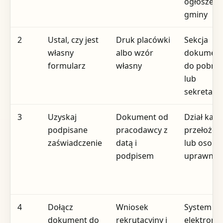
ogłoszeni
gminy
2
Ustal, czy jest
Druk placówki
Sekcja
własny
albo wzór
dokumen
formularz
własny
do pobran
lub
sekretaria
3
Uzyskaj
Dokument od
Dział kadr,
podpisane
pracodawcy z
przełożon
zaświadczenie
datą i
lub osoba
podpisem
uprawnio
4
Dołącz
Wniosek
System
dokument do
rekrutacyjny i
elektroni