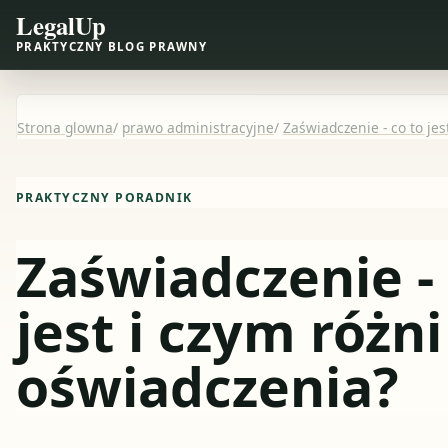
LegalUp
PRAKTYCZNY BLOG PRAWNY
Strona glowna
/
prawo administracyjne
/
Zaświadczenie - co to jes
PRAKTYCZNY PORADNIK
Zaświadczenie - 
jest i czym różni
oświadczenia?