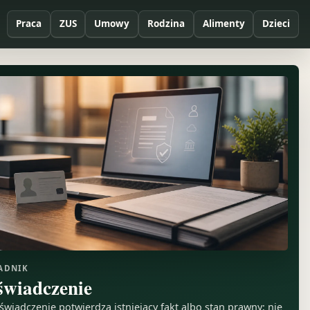
Praca
ZUS
Umowy
Rodzina
Alimenty
Dzieci
ADNIK
świadczenie
świadczenie potwierdza istniejący fakt albo stan prawny; nie