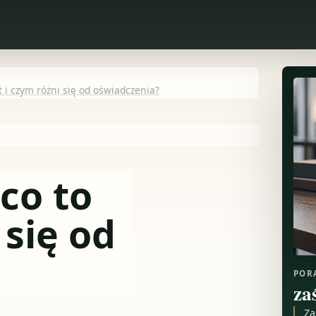
t i czym różni się od oświadczenia?
co to
 się od
POR
za
Za