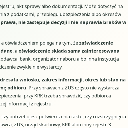
rejestru, akt sprawy albo dokumentacji. Może dotyczyć na
gania z podatkami, przebiegu ubezpieczenia albo okresów
prawa, nie zastępuje decyzji i nie naprawia braków w
 a oświadczeniem polega na tym, że
zaświadczenie
 dane
, a
oświadczenie składa sama zainteresowana
racodawca, bank, organizator naboru albo inna instytucja
czenie zwykle nie wystarczy.
dresata wniosku, zakres informacji, okres lub stan na
rmę odbioru
. Przy sprawach z ZUS często nie wystarcza
ieczenia; przy KRK trzeba sprawdzić, czy odbiorca
ej informacji z rejestru.
, czy potrzebujesz potwierdzenia faktu, czy rozstrzygnięcia
wca, ZUS, urząd skarbowy, KRK albo inny rejestr. 3.