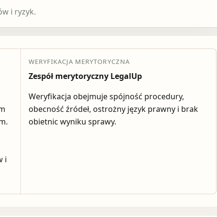
 i ryzyk.
WERYFIKACJA MERYTORYCZNA
Zespół merytoryczny LegalUp
Weryfikacja obejmuje spójność procedury,
em
obecność źródeł, ostrożny język prawny i brak
ym.
obietnic wyniku sprawy.
 i