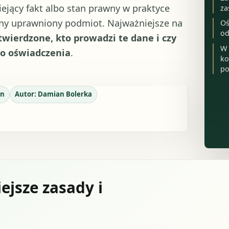
ejący fakt albo stan prawny w praktyce
za
nny uprawniony podmiot. Najważniejsze na
Oś
od
wierdzone, kto prowadzi te dane i czy
W 
go oświadczenia
.
ko
po
n
Autor:
Damian Bolerka
ejsze zasady i