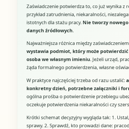
Zaświadczenie potwierdza to, co już wynika z 
przykład zatrudnienia, niekaralności, niezale
istotnych dla stażu pracy.
Nie tworzy nowego 
danych źródłowych
.
Najważniejsza różnica między zaświadczeniem
wystawia podmiot, który może potwierdzić
osoba we własnym imieniu
. Jeżeli urząd, p
żąda formalnego potwierdzenia, własne oświad
W praktyce najczęściej trzeba od razu ustalić:
a
konkretny dzień, potrzebne załączniki i fo
ogólna prośba o potwierdzenie przebiegu ubezp
oczekuje potwierdzenia niekaralności czy szersz
Krótki schemat decyzyjny wygląda tak: 1. Ustal
sprawy. 2. Sprawdź, kto prowadzi dane: pracoda