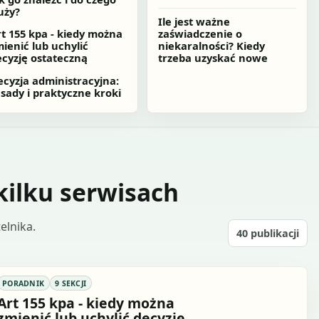
uży?
Ile jest ważne
t 155 kpa - kiedy można
zaświadczenie o
ienić lub uchylić
niekaralności? Kiedy
cyzję ostateczną
trzeba uzyskać nowe
cyzja administracyjna:
sady i praktyczne kroki
kilku serwisach
elnika.
40
publikacji
PORADNIK
9 SEKCJI
Art 155 kpa - kiedy można
zmienić lub uchylić decyzję