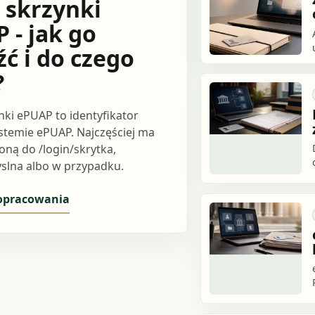
 skrzynki
 - jak go
źć i do czego
?
nki ePUAP to identyfikator
ystemie ePUAP. Najczęściej ma
oną do /login/skrytka,
slna albo w przypadku.
 opracowania