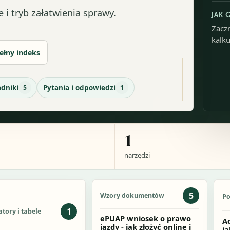
 i tryb załatwienia sprawy.
JAK 
Zaczn
kalku
ełny indeks
adniki
5
Pytania i odpowiedzi
1
1
narzędzi
5
Wzory dokumentów
Po
1
atory i tabele
ePUAP wniosek o prawo
Ad
jazdy - jak złożyć online i
ja