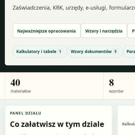
Zaświadczenia, KRK, urzędy, e-usługi, formularze
Najważniejsze opracowania
Wzory i narzędzia
P
Kalkulatory i tabele
1
Wzory dokumentów
5
Por
40
8
materiałów
wzorów
PANEL DZIAŁU
Co załatwisz w tym dziale
Kalkul