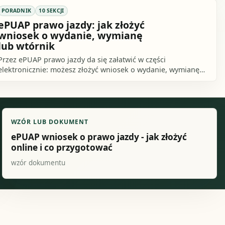
PORADNIK
10 SEKCJI
ePUAP prawo jazdy: jak złożyć
wniosek o wydanie, wymianę
lub wtórnik
Przez ePUAP prawo jazdy da się załatwić w części
elektronicznie: możesz złożyć wniosek o wydanie, wymianę
albo wtórnik, podpisać go Profilem Zaufanym.
WZÓR LUB DOKUMENT
ePUAP wniosek o prawo jazdy - jak złożyć
online i co przygotować
wzór dokumentu