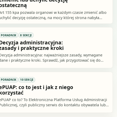
ostateczną
Art 155 kpa pozwala organowi w każdym czasie zmienić albo
uchylić decyzję ostateczną, na mocy której strona nabyła
prawo, ale tylko wtedy, gdy strona.
PORADNIK
8 SEKCJI
Decyzja administracyjna:
zasady i praktyczne kroki
Decyzja administracyjna: najważniejsze zasady, wymagane
dane i praktyczne kroki. Sprawdź, jak przygotować się do
działania i czego uniknąć.
PORADNIK
10 SEKCJI
ePUAP: co to jest i jak z niego
korzystać
ePUAP co to? To Elektroniczna Platforma Usług Administracji
Publicznej, czyli publiczny serwis do kontaktu obywatela lub
przedsiębiorcy z urzędem.