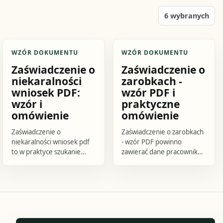
6
wybranych
WZÓR DOKUMENTU
WZÓR DOKUMENTU
Zaświadczenie o
Zaświadczenie o
niekaralności
zarobkach -
wniosek PDF:
wzór PDF i
wzór i
praktyczne
omówienie
omówienie
Zaświadczenie o
Zaświadczenie o zarobkach
niekaralności wniosek pdf
- wzór PDF powinno
to w praktyce szukanie
zawierać dane pracownika,
aktualnego formularza KRK
dane pracodawcy lub
do zapytania o udzielenie
wystawcy, okres którego
informacji o osobie oraz.
dotyczy dokument,
wskazanie rodzaju.