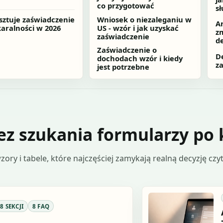
co przygotować
sł
osztuje zaświadczenie
Wniosek o niezaleganiu w
Ar
karalności w 2026
US - wzór i jak uzyskać
zm
zaświadczenie
de
Zaświadczenie o
De
dochodach wzór i kiedy
za
jest potrzebne
ez szukania formularzy po 
ory i tabele, które najczęściej zamykają realną decyzję czyt
8 SEKCJI
8 FAQ