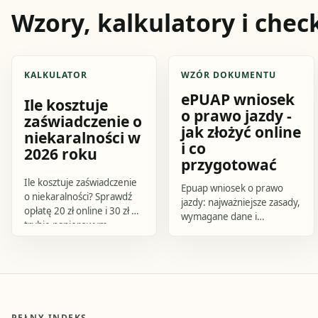
Wzory, kalkulatory i check
KALKULATOR
WZÓR DOKUMENTU
ePUAP wniosek
Ile kosztuje
o prawo jazdy -
zaświadczenie o
jak złożyć online
niekaralności w
i co
2026 roku
przygotować
Ile kosztuje zaświadczenie
Epuap wniosek o prawo
o niekaralności? Sprawdź
jazdy: najważniejsze zasady,
opłatę 20 zł online i 30 zł w
wymagane dane i
trybie papierowym,
praktyczne kroki. Sprawdź,
wymagane dokumenty,
jak przygotować się do
sposób zapłaty, czas
działania i czego uniknąć.
oczekiwania i kalkulator
kosztu.
PEŁNY INDEKS