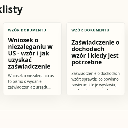
listy
WZÓR DOKUMENTU
WZÓR DOKUMENTU
Wniosek o
Zaświadczenie o
niezaleganiu w
dochodach
US - wzór i jak
wzór i kiedy jest
uzyskać
potrzebne
zaświadczenie
Zaświadczenie o dochodach
Wniosek o niezaleganiu us
wzór: sprawdź, co powinno
to pismo o wydanie
zawierać, kto je wystawia,
zaświadczenia z urzędu
kiedy potrzebne są dane z
skarbowego
3 miesięcy i skorzystaj z
potwierdzającego brak
gotowego szkicu
zaległości podatkowych
dokumentu.
albo wskazującego stan.