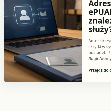
Adres
ePUAP
znale
służy
Adres skrzy
skrytki w s
postać zbliż
/login/domy
Przejdź do