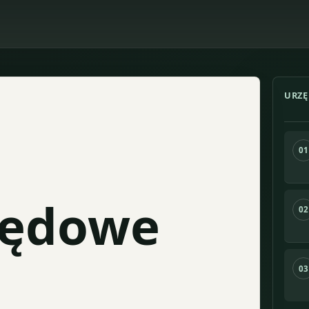
URZĘ
01
zędowe
02
03