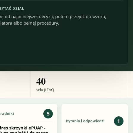
CZYTAĆ DZIAŁ
ij od najpilniejszej decyzji, potem przejdź do wzoru,
latora albo pełnej procedury.
40
sekcji FAQ
5
radniki
1
Pytania i odpowiedzi
res skrzynki ePUAP -
k go znaleźć i do czego