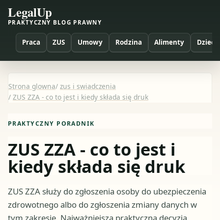
LegalUp
PRAKTYCZNY BLOG PRAWNY
Praca
ZUS
Umowy
Rodzina
Alimenty
Dzieci
Strona glowna
/
zus i swiadczenia
/
ZUS ZZA - co to jest i kiedy składa się druk
PRAKTYCZNY PORADNIK
ZUS ZZA - co to jest i
kiedy składa się druk
ZUS ZZA służy do zgłoszenia osoby do ubezpieczenia
zdrowotnego albo do zgłoszenia zmiany danych w
tym zakresie. Najważniejsza praktyczna decyzja