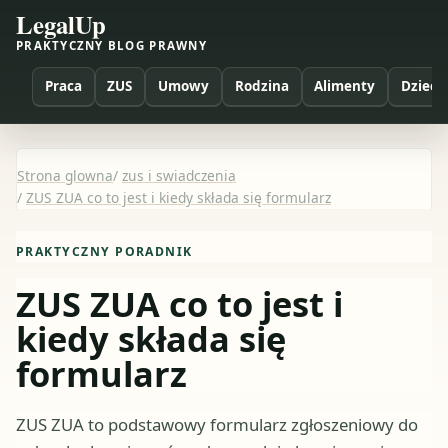
LegalUp
PRAKTYCZNY BLOG PRAWNY
Praca
ZUS
Umowy
Rodzina
Alimenty
Dzieci
Strona glowna
/
zus i swiadczenia
/
ZUS ZUA co to jest i kiedy składa się formularz
PRAKTYCZNY PORADNIK
ZUS ZUA co to jest i
kiedy składa się
formularz
ZUS ZUA to podstawowy formularz zgłoszeniowy do