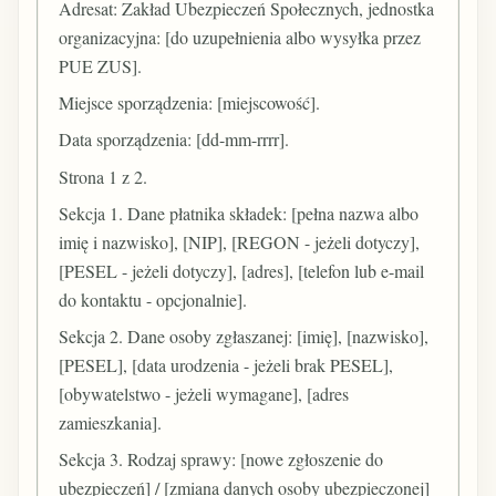
Adresat: Zakład Ubezpieczeń Społecznych, jednostka
organizacyjna: [do uzupełnienia albo wysyłka przez
PUE ZUS].
Miejsce sporządzenia: [miejscowość].
Data sporządzenia: [dd-mm-rrrr].
Strona 1 z 2.
Sekcja 1. Dane płatnika składek: [pełna nazwa albo
imię i nazwisko], [NIP], [REGON - jeżeli dotyczy],
[PESEL - jeżeli dotyczy], [adres], [telefon lub e-mail
do kontaktu - opcjonalnie].
Sekcja 2. Dane osoby zgłaszanej: [imię], [nazwisko],
[PESEL], [data urodzenia - jeżeli brak PESEL],
[obywatelstwo - jeżeli wymagane], [adres
zamieszkania].
Sekcja 3. Rodzaj sprawy: [nowe zgłoszenie do
ubezpieczeń] / [zmiana danych osoby ubezpieczonej]