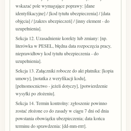
wskazać pole wymagające poprawy: [dane
identyfikacyjne] / [kod tytułu ubezpieczenia] / [data
objęcia] / [zakres ubezpieczeń] / [inny element - do
uzupełnienia].
Sekcja 12. Uzasadnienie korekty lub zmiany: [np.
literówka w PESEL, błędna data rozpoczęcia pracy,
nieprawidłowy kod tytułu ubezpieczenia - do
uzupełnienia].
Sekcja 13. Załączniki robocze do akt płatnika: [kopia
umowy], [notatka z weryfikacji kodu],
[pełnomocnictwo - jeżeli dotyczy], [potwierdzenie
wysyłki po złożeniu].
Sekcja 14. Termin kontrolny: zgłoszenie powinno
zostać złożone co do zasady w ciągu 7 dni od dnia
powstania obowiązku ubezpieczenia; data końca
terminu do sprawdzenia: [dd-mm-rrrr].