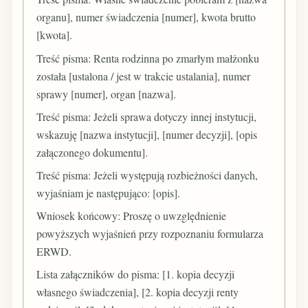
organu], numer świadczenia [numer], kwota brutto
[kwota].
Treść pisma: Renta rodzinna po zmarłym małżonku
została [ustalona / jest w trakcie ustalania], numer
sprawy [numer], organ [nazwa].
Treść pisma: Jeżeli sprawa dotyczy innej instytucji,
wskazuję [nazwa instytucji], [numer decyzji], [opis
załączonego dokumentu].
Treść pisma: Jeżeli występują rozbieżności danych,
wyjaśniam je następująco: [opis].
Wniosek końcowy: Proszę o uwzględnienie
powyższych wyjaśnień przy rozpoznaniu formularza
ERWD.
Lista załączników do pisma: [1. kopia decyzji
własnego świadczenia], [2. kopia decyzji renty