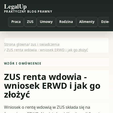
LegalUp
PRAKTYCZNY BLOG PRAWNY
Praca
ZUS
Umowy
Rodzina
Alimenty
Dzieci
Strona glowna
/
zus i swiadczenia
/
ZUS renta wdowia - wniosek ERWD i jak go złożyć
WZÓR I OMÓWIENIE
ZUS renta wdowia -
wniosek ERWD i jak go
złożyć
Wniosek o rentę wdowią w ZUS składa się na