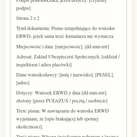
podpis]
Strona 2 z 2
Tytuł dokumentu: Pismo uzupełniające do wniosku
ERWD, jeżeli sama treść formularza nie wystarcza
Miejscowość i data: [miejscowość], [dd-mm-rrrr]
Adresat: Zakład Ubezpieczeń Społecznych, [oddział /
inspektorat / adres placówki]
Dane wnioskodawcy: [imię i nazwisko], [PESEL],
[adres]
Dotyczy: Wniosek ERWD z dnia [dd-mm-rrrr],
złożony [przez PUE/eZUS / pocztą / osobiście]
Treść pisma: W nawiązaniu do wniosku ERWD
wyjaśniam, że [opis brakującej lub spornej
okoliczności].
Treść pisma: Własne świadczenie pobieram z [nazwa