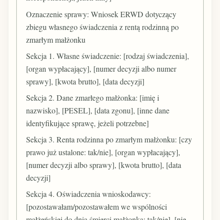
Oznaczenie sprawy: Wniosek ERWD dotyczący
zbiegu własnego świadczenia z rentą rodzinną po
zmarłym małżonku
Sekcja 1. Własne świadczenie: [rodzaj świadczenia],
[organ wypłacający], [numer decyzji albo numer
sprawy], [kwota brutto], [data decyzji]
Sekcja 2. Dane zmarłego małżonka: [imię i
nazwisko], [PESEL], [data zgonu], [inne dane
identyfikujące sprawę, jeżeli potrzebne]
Sekcja 3. Renta rodzinna po zmarłym małżonku: [czy
prawo już ustalone: tak/nie], [organ wypłacający],
[numer decyzji albo sprawy], [kwota brutto], [data
decyzji]
Sekcja 4. Oświadczenia wnioskodawcy:
[pozostawałam/pozostawałem we wspólności
małżeńskiej do dnia śmierci małżonka: tak/nie], [nie