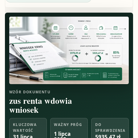
WZÓR DOKUMENTU
zus renta wdowia
wniosek
KLUCZOWA
WAŻNY PRÓG
DO
WARTOŚĆ
SPRAWDZENIA
1 lipca
31 lipca
5935,47 zł