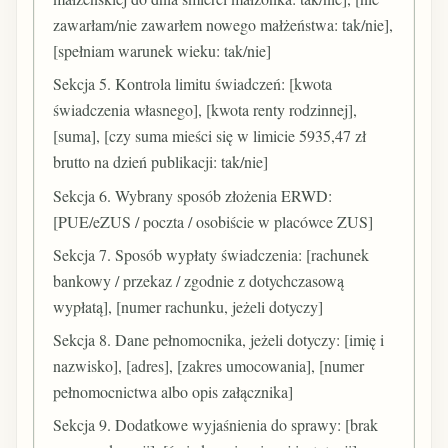
zawarłam/nie zawarłem nowego małżeństwa: tak/nie],
[spełniam warunek wieku: tak/nie]
Sekcja 5. Kontrola limitu świadczeń: [kwota
świadczenia własnego], [kwota renty rodzinnej],
[suma], [czy suma mieści się w limicie 5935,47 zł
brutto na dzień publikacji: tak/nie]
Sekcja 6. Wybrany sposób złożenia ERWD:
[PUE/eZUS / poczta / osobiście w placówce ZUS]
Sekcja 7. Sposób wypłaty świadczenia: [rachunek
bankowy / przekaz / zgodnie z dotychczasową
wypłatą], [numer rachunku, jeżeli dotyczy]
Sekcja 8. Dane pełnomocnika, jeżeli dotyczy: [imię i
nazwisko], [adres], [zakres umocowania], [numer
pełnomocnictwa albo opis załącznika]
Sekcja 9. Dodatkowe wyjaśnienia do sprawy: [brak