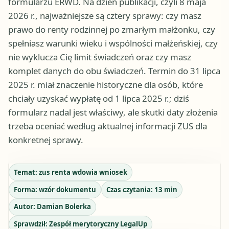
formularzu ERWD. Na dzień publikacji, czyli 8 maja
2026 r., najważniejsze są cztery sprawy: czy masz
prawo do renty rodzinnej po zmarłym małżonku, czy
spełniasz warunki wieku i wspólności małżeńskiej, czy
nie wyklucza Cię limit świadczeń oraz czy masz
komplet danych do obu świadczeń. Termin do 31 lipca
2025 r. miał znaczenie historyczne dla osób, które
chciały uzyskać wypłatę od 1 lipca 2025 r.; dziś
formularz nadal jest właściwy, ale skutki daty złożenia
trzeba oceniać według aktualnej informacji ZUS dla
konkretnej sprawy.
Temat:
zus renta wdowia wniosek
Forma:
wzór dokumentu
Czas czytania:
13
min
Autor:
Damian Bolerka
Sprawdził:
Zespół merytoryczny LegalUp