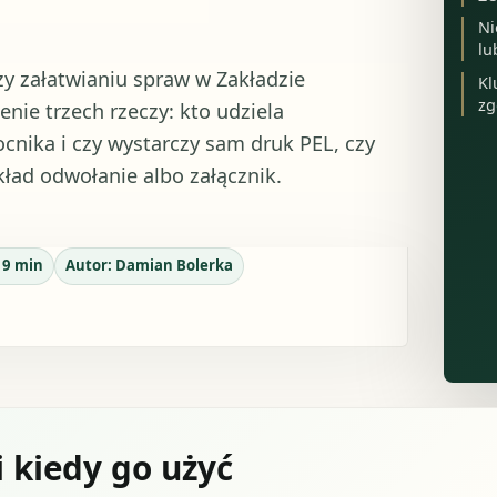
Ni
lu
y załatwianiu spraw w Zakładzie
Kl
zg
nie trzech rzeczy: kto udziela
cnika i czy wystarczy sam druk PEL, czy
kład odwołanie albo załącznik.
:
9
min
Autor:
Damian Bolerka
i kiedy go użyć