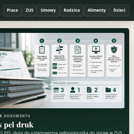
Praca
ZUS
Umowy
Rodzina
Alimenty
Dzieci
R DOKUMENTU
s pel druk
S PEL służy do ustanowienia pełnomocnika do spraw w ZUS.