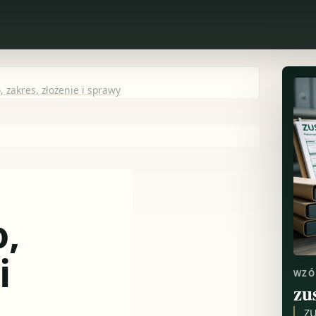
 zakres, złożenie i sprawy
,
i
WZÓ
zu
ZU