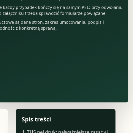
e każdy przypadek kończy się na samym PEL: przy odwołaniu
b załączniku trzeba sprawdzić formularze powiązane.
uczowe są dane stron, zakres umocowania, podpis i
odność z konkretną sprawą.
Spis treści
ZUS pel druk: najważniejsze zasady i