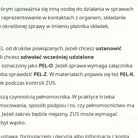
tórym upoważnia się inną osobę do działania w sprawach
o reprezentowanie w kontaktach z organem, składanie
określonej sprawy w imieniu płatnika składek,
EL od druków powiązanych. Jeżeli chcesz
ustanowić
li chcesz
odwołać wcześniej udzielone
z oznaczony jako
PEL-O
. Jeżeli sprawa wymaga załącznika
zeba sprawdzić
PEL-Z
. W materiałach pojawia się też
PEL-K
,
k podczas kontroli ZUS.
szą czynnością pełnomocnika. W praktyce trzeba
mocowania, sposób podpisu i to, czy pełnomocnictwo ma
e. Jeżeli zakres będzie niejasny, ZUS może wymagać
byt wąsko.
stawą, formularzem i decyzją albo informacją z konta