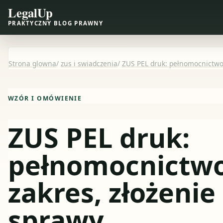
LegalUp
PRAKTYCZNY BLOG PRAWNY
Strona glowna
/
zus i swiadczenia
/
ZUS PEL druk: pełnomocnictwo,
WZÓR I OMÓWIENIE
ZUS PEL druk:
pełnomocnictwo
zakres, złożenie 
sprawy