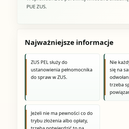
PUE ZUS.
Najważniejsze informacje
ZUS PEL służy do
Nie każd
ustanowienia pełnomocnika
się na s
do spraw w ZUS.
odwołani
trzeba s
powiąza
Jeżeli nie ma pewności co do
trybu złożenia albo opłaty,
trzeba potwierdzić to na