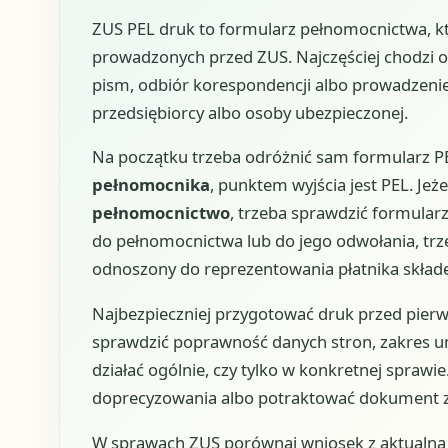
ZUS PEL druk to formularz pełnomocnictwa, k
prowadzonych przed ZUS. Najczęściej chodzi 
pism, odbiór korespondencji albo prowadzenie 
przedsiębiorcy albo osoby ubezpieczonej.
Na początku trzeba odróżnić sam formularz P
pełnomocnika
, punktem wyjścia jest PEL. Jeże
pełnomocnictwo
, trzeba sprawdzić formular
do pełnomocnictwa lub do jego odwołania, tr
odnoszony do reprezentowania płatnika składe
Najbezpieczniej przygotować druk przed pierw
sprawdzić poprawność danych stron, zakres u
działać ogólnie, czy tylko w konkretnej sprawi
doprecyzowania albo potraktować dokument z
W sprawach ZUS porównaj wniosek z aktualną u