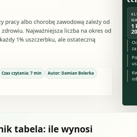
KL
WA
y pracy albo chorobę zawodową zależy od
1 
 zdrowiu. Najważniejsza liczba na okres od
20
a każdy 1% uszczerbku, ale ostateczną
Od
za
Po
us
Kw
Czas czytania:
7
min
Autor:
Damian Bolerka
od
k tabela: ile wynosi