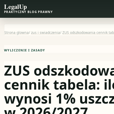
LegalUp
PRAKTYCZNY BLOG PRAWNY
Strona glowna
/
zus i swiadczenia
/
ZUS odszkodowania cennik tab
WYLICZENIE I ZASADY
ZUS odszkodow
cennik tabela: il
wynosi 1% uszc
w 2026/2027