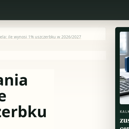
ela: ile wynosi 1% uszczerbku w 2026/2027
ania
e
zerbku
KAL
zu
ce