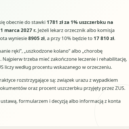
ię obecnie do stawki
1781 zł za 1% uszczerbku na
31 marca 2027 r.
Jeżeli lekarz orzecznik albo komisja
wota wyniesie
8905 zł
, a przy 10% będzie to
17 810 zł
.
anie ręki”, „uszkodzone kolano” albo „chorobę
Najpierw trzeba mieć zakończone leczenie i rehabilitację,
S liczy według procentu wskazanego w orzeczeniu.
praktyce rozstrzygające są: związek urazu z wypadkiem
okumentów oraz procent uszczerbku przyjęty przez ZUS.
stawą, formularzem i decyzją albo informacją z konta