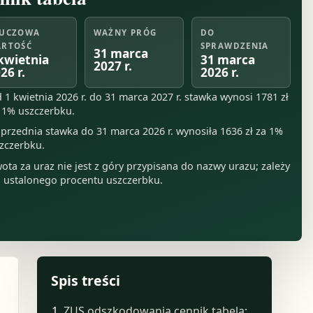
UCZOWA
WAŻNY PRÓG
DO
RTOŚĆ
SPRAWDZENIA
31 marca
kwietnia
31 marca
2027 r.
26 r.
2026 r.
 1 kwietnia 2026 r. do 31 marca 2027 r. stawka wynosi 1781 zł
 1% uszczerbku.
przednia stawka do 31 marca 2026 r. wynosiła 1636 zł za 1%
zczerbku.
ota za uraz nie jest z góry przypisana do nazwy urazu; zależy
 ustalonego procentu uszczerbku.
Spis treści
ZUS odszkodowania cennik tabela: