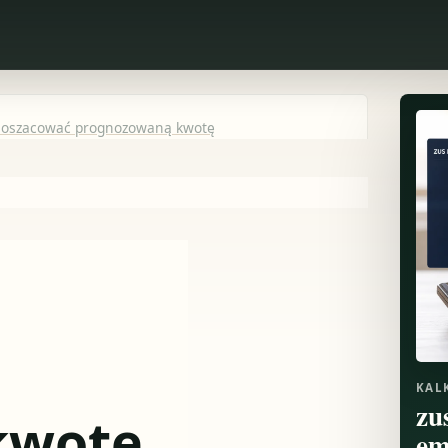
ak oszacować prognozowaną kwotę
KAL
zu
kwotę
em