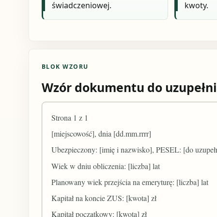
świadczeniowej.
kwoty.
BLOK WZORU
Wzór dokumentu do uzupełni
Strona 1 z 1
[miejscowość], dnia [dd.mm.rrrr]
Ubezpieczony: [imię i nazwisko], PESEL: [do uzupełn
Wiek w dniu obliczenia: [liczba] lat
Planowany wiek przejścia na emeryturę: [liczba] lat
Kapitał na koncie ZUS: [kwota] zł
Kapitał początkowy: [kwota] zł