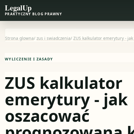
LegalUp
PRAKTYCZNY BLOG PRAWNY
Strona glowna
/
zus i swiadczenia
/
ZUS kalkulator emerytury - j
WYLICZENIE I ZASADY
ZUS kalkulator
emerytury - jak
oszacować
prognozowaną 