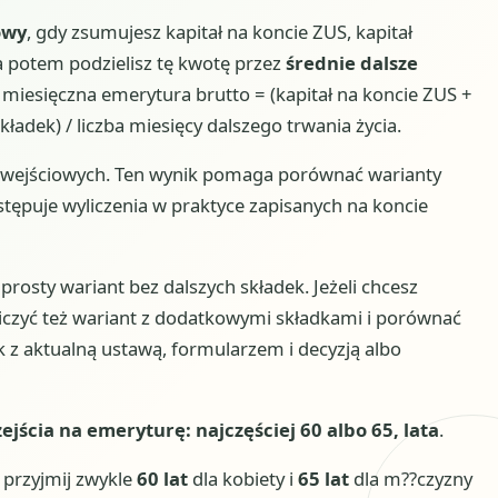
owy
, gdy zsumujesz kapitał na koncie ZUS, kapitał
a potem podzielisz tę kwotę przez
średnie dalsze
 miesięczna emerytura brutto = (kapitał na koncie ZUS +
dek) / liczba miesięcy dalszego trwania życia.
wejściowych. Ten wynik pomaga porównać warianty
stępuje wyliczenia w praktyce zapisanych na koncie
 prosty wariant bez dalszych składek. Jeżeli chcesz
liczyć też wariant z dodatkowymi składkami i porównać
z aktualną ustawą, formularzem i decyzją albo
jścia na emeryturę: najczęściej 60 albo 65, lata
.
 przyjmij zwykle
60 lat
dla kobiety i
65 lat
dla m??czyzny