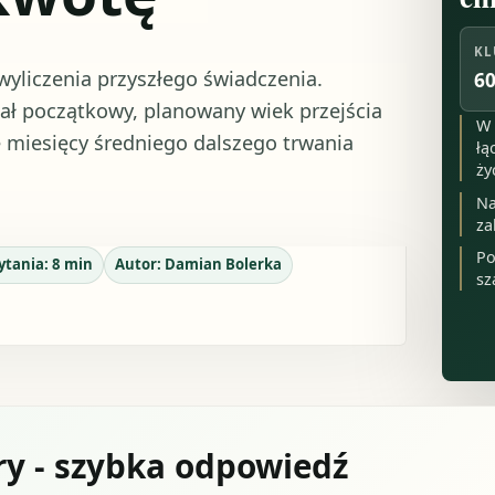
KL
wyliczenia przyszłego świadczenia.
60
tał początkowy, planowany wiek przejścia
W 
ę miesięcy średniego dalszego trwania
łą
ży
.
Na
za
Po
ytania:
8
min
Autor:
Damian Bolerka
sz
ry - szybka odpowiedź