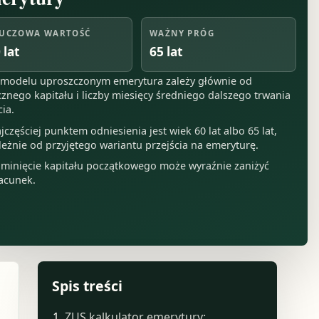
UCZOWA WARTOŚĆ
WAŻNY PRÓG
 lat
65 lat
modelu uproszczonym emerytura zależy głównie od
cznego kapitału i liczby miesięcy średniego dalszego trwania
cia.
jczęściej punktem odniesienia jest wiek 60 lat albo 65 lat,
leżnie od przyjętego wariantu przejścia na emeryturę.
minięcie kapitału początkowego może wyraźnie zaniżyć
acunek.
Spis treści
ZUS kalkulator emerytury: