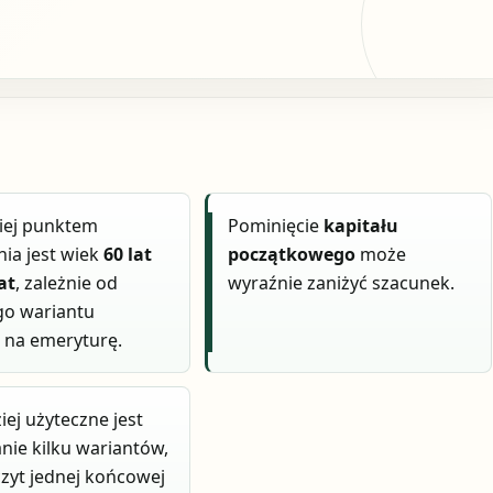
iej punktem
Pominięcie
kapitału
nia jest wiek
60 lat
początkowego
może
at
, zależnie od
wyraźnie zaniżyć szacunek.
go wariantu
a na emeryturę.
iej użyteczne jest
ie kilku wariantów,
czyt jednej końcowej