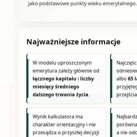
jako podstawowe punkty wieku emerytalnego.
Najważniejsze informacje
W modelu uproszczonym
Najczęśc
emerytura zależy głównie od
odniesie
łącznego kapitału
i
liczby
albo
65 l
miesięcy średniego
przyjęte
dalszego trwania życia
.
przejści
Wynik kalkulatora ma
Najbardz
charakter orientacyjny i nie
porównan
przesądza o przyszłej decyzji
a nie od