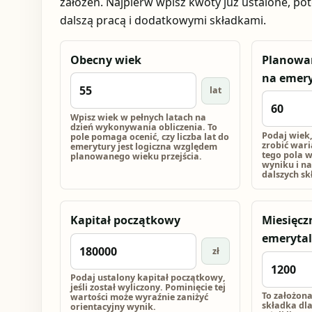
założeń. Najpierw wpisz kwoty już ustalone, pote
dalszą pracą i dodatkowymi składkami.
Obecny wiek
Planowan
na emer
lat
Wpisz wiek w pełnych latach na
dzień wykonywania obliczenia. To
Podaj wiek,
pole pomaga ocenić, czy liczba lat do
zrobić wari
emerytury jest logiczna względem
tego pola w
planowanego wieku przejścia.
wyniku i na 
dalszych sk
Kapitał początkowy
Miesięcz
emeryta
zł
Podaj ustalony kapitał początkowy,
jeśli został wyliczony. Pominięcie tej
To założona
wartości może wyraźnie zaniżyć
składka dla
orientacyjny wynik.