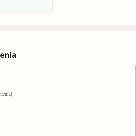
enia
ienia]