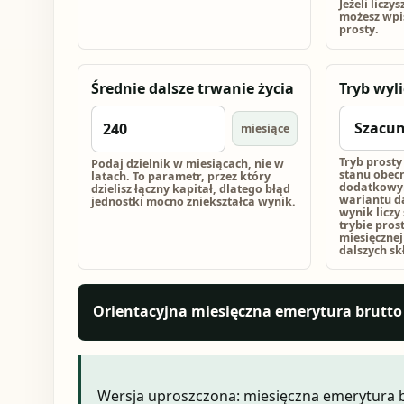
Jeżeli liczy
możesz wpis
prosty.
Średnie dalsze trwanie życia
Tryb wyl
miesiące
Tryb prosty
Podaj dzielnik w miesiącach, nie w
stanu obecn
latach. To parametr, przez który
dodatkowym
dzielisz łączny kapitał, dlatego błąd
wariantu da
jednostki mocno zniekształca wynik.
wynik liczy 
trybie pros
miesięcznej
dalszych sk
Orientacyjna miesięczna emerytura brutto
Wersja uproszczona: miesięczna emerytura br