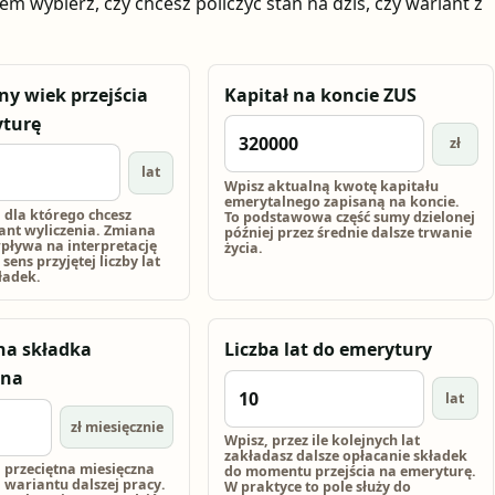
m wybierz, czy chcesz policzyć stan na dziś, czy wariant z
y wiek przejścia
Kapitał na koncie ZUS
yturę
zł
lat
Wpisz aktualną kwotę kapitału
emerytalnego zapisaną na koncie.
 dla którego chcesz
To podstawowa część sumy dzielonej
ant wyliczenia. Zmiana
później przez średnie dalsze trwanie
pływa na interpretację
życia.
sens przyjętej liczby lat
ładek.
na składka
Liczba lat do emerytury
lna
lat
zł miesięcznie
Wpisz, przez ile kolejnych lat
zakładasz dalsze opłacanie składek
 przeciętna miesięczna
do momentu przejścia na emeryturę.
 wariantu dalszej pracy.
W praktyce to pole służy do