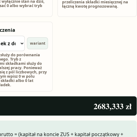
sz wyłącznie stan na dziś,
przeliczenia składki miesięcznej na
ać 0 albo wybrać tryb
łączną kwotę prognozowaną.
iczenia
wariant
 służy do porównania
ego. Tryb z
i składkami służy do
lszej pracy. Ponieważ
się z pól liczbowych, przy
tym wpisz 0 w polu
 składki albo 0 lat
ładek.
2683,333 zł
utto = (kapitał na koncie ZUS + kapitał początkowy +