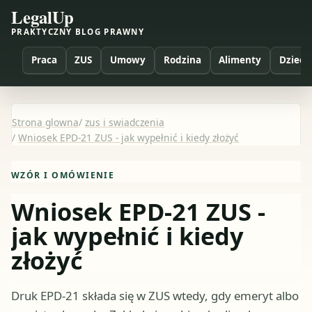
LegalUp
PRAKTYCZNY BLOG PRAWNY
Praca
ZUS
Umowy
Rodzina
Alimenty
Dzieci
Strona glowna
/
zus i swiadczenia
/
Wniosek EPD-21 ZUS - jak wypełnić i kiedy złożyć
WZÓR I OMÓWIENIE
Wniosek EPD-21 ZUS -
jak wypełnić i kiedy
złożyć
Druk EPD-21 składa się w ZUS wtedy, gdy emeryt albo