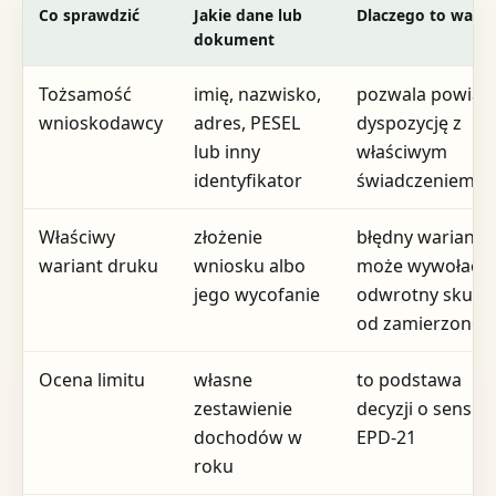
Co sprawdzić
Jakie dane lub
Dlaczego to ważn
dokument
Tożsamość
imię, nazwisko,
pozwala powiąz
wnioskodawcy
adres, PESEL
dyspozycję z
lub inny
właściwym
identyfikator
świadczeniem
Właściwy
złożenie
błędny wariant
wariant druku
wniosku albo
może wywołać
jego wycofanie
odwrotny skute
od zamierzoneg
Ocena limitu
własne
to podstawa
zestawienie
decyzji o sensie
dochodów w
EPD-21
roku