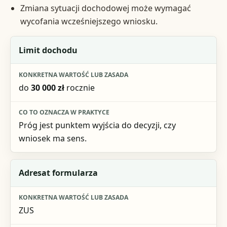
Zmiana sytuacji dochodowej może wymagać
wycofania wcześniejszego wniosku.
Element
Limit dochodu
Konkretna wartość lub zasada
do
30 000 zł
rocznie
Co to oznacza w praktyce
Próg jest punktem wyjścia do decyzji, czy
wniosek ma sens.
Adresat formularza
ZUS