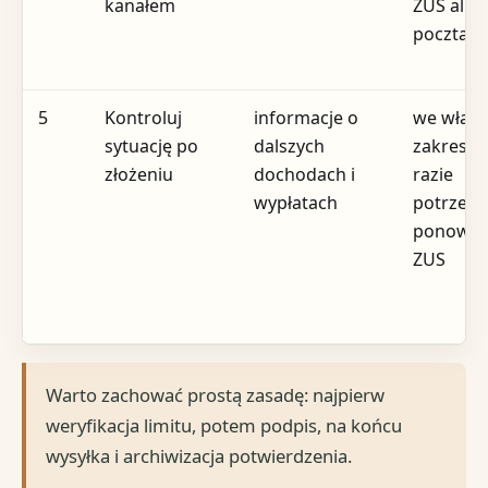
kanałem
ZUS albo
poczta
5
Kontroluj
informacje o
we włas
sytuację po
dalszych
zakresie;
złożeniu
dochodach i
razie
wypłatach
potrzeby
ponowni
ZUS
Warto zachować prostą zasadę: najpierw
weryfikacja limitu, potem podpis, na końcu
wysyłka i archiwizacja potwierdzenia.