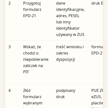
2
Przygotuj
dane
druk EPD
formularz
identyfikacyjne,
EPD-21
adres, PESEL
lub inny
identyfikator
używany w ZUS
3
Wskaż, że
treść wniosku i
formular
chodzi o
zakres
EPD-21
niepobieranie
dyspozycji
zaliczek na
PIT
4
Złóż
podpisany
PUE ZUS 
formularz
druk
eZUS,
wybranym
placówk