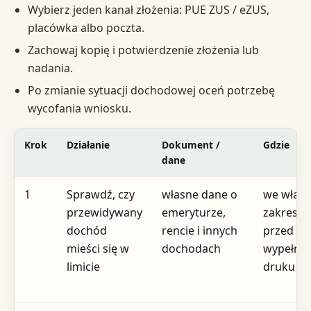
Wybierz jeden kanał złożenia: PUE ZUS / eZUS,
placówka albo poczta.
Zachowaj kopię i potwierdzenie złożenia lub
nadania.
Po zmianie sytuacji dochodowej oceń potrzebę
wycofania wniosku.
Krok
Działanie
Dokument /
Gdzie
dane
1
Sprawdź, czy
własne dane o
we włas
przewidywany
emeryturze,
zakresie
dochód
rencie i innych
przed
mieści się w
dochodach
wypełni
limicie
druku