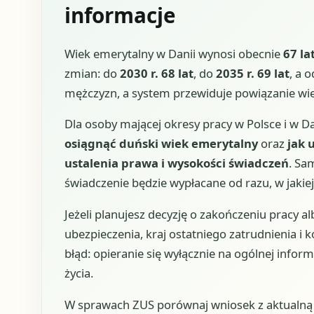
informacje
Wiek emerytalny w Danii wynosi obecnie
67 la
zmian: do
2030 r. 68 lat
, do
2035 r. 69 lat
, a 
mężczyzn, a system przewiduje powiązanie wie
Dla osoby mającej okresy pracy w Polsce i w D
osiągnąć duński wiek emerytalny
oraz
jak 
ustalenia prawa i wysokości świadczeń
. Sa
świadczenie będzie wypłacane od razu, w jakiej c
Jeżeli planujesz decyzję o zakończeniu pracy a
ubezpieczenia, kraj ostatniego zatrudnienia i
błąd: opieranie się wyłącznie na ogólnej inform
życia.
W sprawach ZUS porównaj wniosek z aktualną u