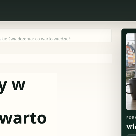
skie świadczenia: co warto wiedzieć
y w
 warto
POR
wi