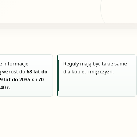
e informacje
Reguły mają być takie same
ą wzrost do
68 lat do
dla kobiet i mężczyzn.
9 lat do 2035 r.
i
70
40 r.
.