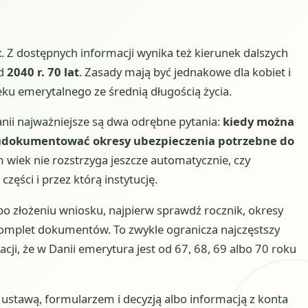
t
. Z dostępnych informacji wynika też kierunek dalszych
od
2040 r. 70 lat
. Zasady mają być jednakowe dla kobiet i
ku emerytalnego ze średnią długością życia.
anii najważniejsze są dwa odrębne pytania:
kiedy można
udokumentować okresy ubezpieczenia potrzebne do
m wiek nie rozstrzyga jeszcze automatycznie, czy
zęści i przez którą instytucję.
lbo złożeniu wniosku, najpierw sprawdź rocznik, okresy
 komplet dokumentów. To zwykle ogranicza najczęstszy
acji, że w Danii emerytura jest od 67, 68, 69 albo 70 roku
stawą, formularzem i decyzją albo informacją z konta