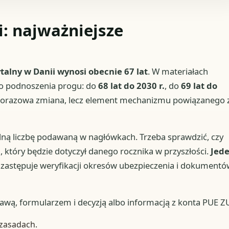
: najważniejsze
alny w Danii wynosi obecnie 67 lat
. W materiałach
ego podnoszenia progu: do
68 lat do 2030 r.
, do
69 lat do
jednorazowa zmiana, lecz element mechanizmu powiązanego 
ólną liczbę podawaną w nagłówkach. Trzeba sprawdzić, czy
który będzie dotyczył danego rocznika w przyszłości.
Jed
e zastępuje weryfikacji okresów ubezpieczenia i dokument
wą, formularzem i decyzją albo informacją z konta PUE Z
 zasadach.