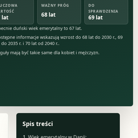
UCZOWA
WAŻNY PRÓG
DO
RTOŚĆ
SPRAWDZENIA
68 lat
 lat
69 lat
ecnie duński wiek emerytalny to 67 lat.
stępne informacje wskazują wzrost do 68 lat do 2030 r., 69
t do 2035 r. i 70 lat od 2040 r..
guły mają być takie same dla kobiet i mężczyzn.
Spis treści
Wiek emerytalny w Danii: