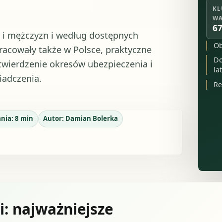
KL
WA
67
t i mężczyzn i według dostępnych
Ob
pracowały także w Polsce, praktyczne
Do
twierdzenie okresów ubezpieczenia i
la
iadczenia.
Re
ania:
8
min
Autor:
Damian Bolerka
: najważniejsze