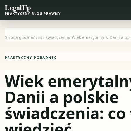
LegalUp
PRAKTYCZNY BLOG PRAWNY
Strona glowna
/
zus i swiadczenia
/
Wiek emerytalny w Danii a pol
PRAKTYCZNY PORADNIK
Wiek emerytaln
Danii a polskie
świadczenia: co
wiedzieć