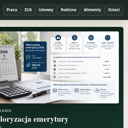
Praca
ZUS
Umowy
Rodzina
Alimenty
Dzieci
ADNIK
loryzacja emerytury
s