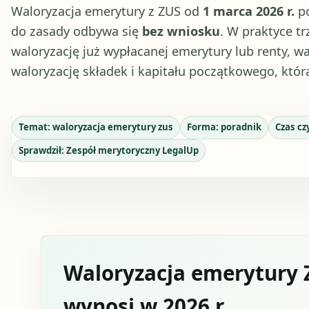
Waloryzacja emerytury z ZUS od
1 marca 2026 r.
po
do zasady odbywa się
bez wniosku
. W praktyce tr
waloryzację już wypłacanej emerytury lub renty, 
waloryzację składek i kapitału początkowego, któr
Temat:
waloryzacja emerytury zus
Forma:
poradnik
Czas cz
Sprawdził:
Zespół merytoryczny LegalUp
Waloryzacja emerytury ZU
wynosi w 2026 r.