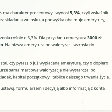
.
ma charakter procentowy i wynosi
5,3%
, czyli wskaźnik
bez składania wniosku, a podwyżka obejmuje emerytury,
czenia rośnie o 5,3%. Dla przykładu emerytura
3000 zł
to
. Najniższa emerytura po waloryzacji wzrosła do
ustal, czy pytasz o już wypłacaną emeryturę, czy o dopiero
urze sama marcowa waloryzacja nie wystarcza, bo
dek, kapitał początkowy i tablice dalszego trwania życia.
stawą, formularzem i decyzją albo informacją z konta