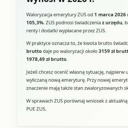
Waloryzacja emerytury ZUS od
1 marca 2026 r
105,3%
. ZUS podnosi świadczenia
z urzędu
, 
renty i dodatki wypłacane przez ZUS.
W praktyce oznacza to, że kwota brutto świad
brutto
daje po waloryzacji około
3159 zł brut
1978,49 zł brutto
.
Jeżeli chcesz ocenić własną sytuację, najpierw 
wyliczaną nową emeryturę. Przy nowej emeryt
znaczenie mają także stan zwaloryzowanych skła
W sprawach ZUS porównaj wniosek z aktualną u
PUE ZUS.