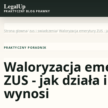
LegalUp
PRAKTYCZNY BLOG PRAWNY
Strona glowna
/
zus i swiadczenia
/
Waloryzacja emerytury ZUS - jak
PRAKTYCZNY PORADNIK
Waloryzacja em
ZUS - jak działa i
wynosi