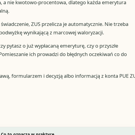
a
, a nie kwotowo-procentowa, dlatego każda emerytura
lną.
 świadczenie, ZUS przelicza je automatycznie. Nie trzeba
 podwyżkę wynikającą z marcowej waloryzacji.
czy pytasz o już wypłacaną emeryturę, czy o przyszłe
Pomieszanie ich prowadzi do błędnych oczekiwań co do
wą, formularzem i decyzją albo informacją z konta PUE Z
Co to oznacza w praktyce