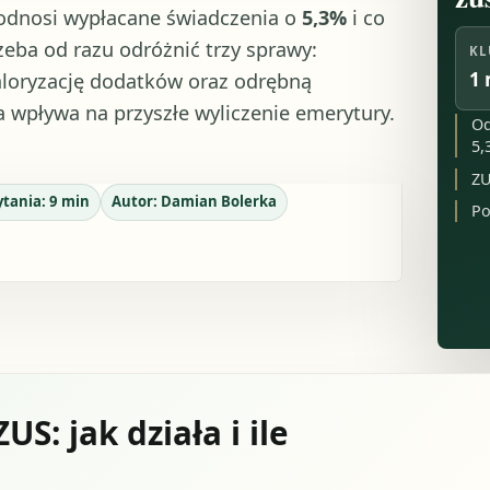
dnosi wypłacane świadczenia o
5,3%
i co
zeba od razu odróżnić trzy sprawy:
KL
1 
waloryzację dodatków oraz odrębną
a wpływa na przyszłe wyliczenie emerytury.
Od
5,
ZU
ytania:
9
min
Autor:
Damian Bolerka
Po
S: jak działa i ile