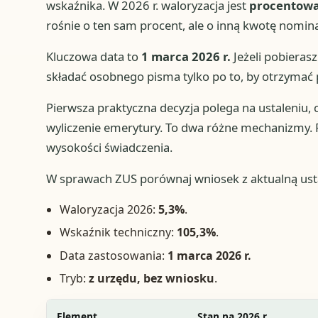
wskaźnika. W 2026 r. waloryzacja jest
procentow
rośnie o ten sam procent, ale o inną kwotę nomina
Kluczowa data to
1 marca 2026 r.
Jeżeli pobierasz
składać osobnego pisma tylko po to, by otrzymać
Pierwsza praktyczna decyzja polega na ustaleniu, 
wyliczenie emerytury. To dwa różne mechanizmy. 
wysokości świadczenia.
W sprawach ZUS porównaj wniosek z aktualną usta
Waloryzacja 2026:
5,3%
.
Wskaźnik techniczny:
105,3%
.
Data zastosowania:
1 marca 2026 r.
Tryb:
z urzędu, bez wniosku
.
Element
Stan na 2026 r.