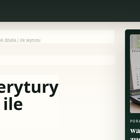
 działa i ile wynosi
erytury
 ile
POR
wa
zu