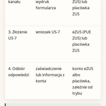
kanału
wydruk
ZUS) lub
k
formularza
placówka
d
ZUS
3. Złożenie
wniosek US-7
eZUS (PUE
d
US-7
ZUS) lub
u
placówka
d
ZUS
d
ź
4. Odbiór
zaświadczenie
konto eZUS
b
odpowiedzi
lub informacja z
albo
p
konta
placówka,
w
zależnie od
trybu