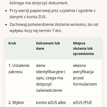
którego ma dotyczyć dokument.
Przy wersji papierowej pisz czytelnie i zgodnie z
danymi z konta ZUS.
Zachowaj potwierdzenie złożenia wniosku, bo od
wpływu liczy się termin 7 dni.
Krok
Dokument lub
Miejsce
T
dane
złożenia lub
sprawdzenia
1. Ustalenie
dane
własna
p
zakresu
identyfikacyjne i
weryfikacja
k
opis, czego ma
przed
d
dotyczyć
formularzem
zaświadczenie
2. Wybór
konto eZUS albo
eZUS (PUE
p