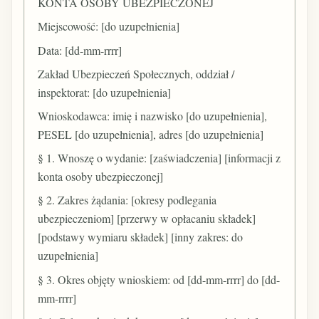
KONTA OSOBY UBEZPIECZONEJ
Miejscowość: [do uzupełnienia]
Data: [dd-mm-rrrr]
Zakład Ubezpieczeń Społecznych, oddział /
inspektorat: [do uzupełnienia]
Wnioskodawca: imię i nazwisko [do uzupełnienia],
PESEL [do uzupełnienia], adres [do uzupełnienia]
§ 1. Wnoszę o wydanie: [zaświadczenia] [informacji z
konta osoby ubezpieczonej]
§ 2. Zakres żądania: [okresy podlegania
ubezpieczeniom] [przerwy w opłacaniu składek]
[podstawy wymiaru składek] [inny zakres: do
uzupełnienia]
§ 3. Okres objęty wnioskiem: od [dd-mm-rrrr] do [dd-
mm-rrrr]