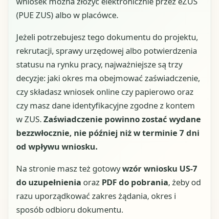
wniosek można złożyć elektronicznie przez eZUS
(PUE ZUS) albo w placówce.
Jeżeli potrzebujesz tego dokumentu do projektu,
rekrutacji, sprawy urzędowej albo potwierdzenia
statusu na rynku pracy, najważniejsze są trzy
decyzje: jaki okres ma obejmować zaświadczenie,
czy składasz wniosek online czy papierowo oraz
czy masz dane identyfikacyjne zgodne z kontem
w ZUS.
Zaświadczenie powinno zostać wydane
bezzwłocznie, nie później niż w terminie 7 dni
od wpływu wniosku.
Na stronie masz też gotowy
wzór wniosku US-7
do uzupełnienia
oraz
PDF do pobrania
, żeby od
razu uporządkować zakres żądania, okres i
sposób odbioru dokumentu.