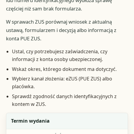
lub numeru identyfikacyjnego wydłuża sprawę
częściej niż sam brak formularza.
W sprawach ZUS porównaj wniosek z aktualną
ustawą, formularzem i decyzją albo informacją z
konta PUE ZUS.
Ustal, czy potrzebujesz zaświadczenia, czy
informacji z konta osoby ubezpieczonej.
Wskaż okres, którego dokument ma dotyczyć.
Wybierz kanał złożenia: eZUS (PUE ZUS) albo
placówka.
Sprawdź zgodność danych identyfikacyjnych z
kontem w ZUS.
Element
Termin wydania
Konkret dostępny w źródłach