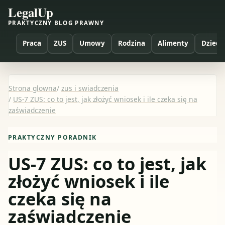
LegalUp
PRAKTYCZNY BLOG PRAWNY
Praca
ZUS
Umowy
Rodzina
Alimenty
Dzieci
Strona glowna
/
zus i swiadczenia
/
US-7 ZUS: co to jest, jak złożyć wniosek i ile czeka się na
zaświadczenie
PRAKTYCZNY PORADNIK
US-7 ZUS: co to jest, jak
złożyć wniosek i ile
czeka się na
zaświadczenie