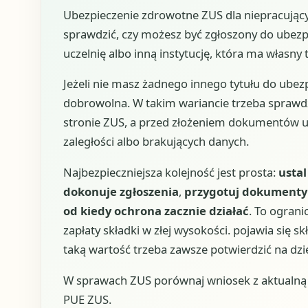
Ubezpieczenie zdrowotne ZUS dla niepracujący
sprawdzić, czy możesz być zgłoszony do ubezp
uczelnię albo inną instytucję, która ma własny t
Jeżeli nie masz żadnego innego tytułu do ubez
dobrowolna. W takim wariancie trzeba sprawdz
stronie ZUS, a przed złożeniem dokumentów up
zaległości albo brakujących danych.
Najbezpieczniejsza kolejność jest prosta:
usta
dokonuje zgłoszenia
,
przygotuj dokumenty 
od kiedy ochrona zacznie działać
. To ograni
zapłaty składki w złej wysokości. pojawia się s
taką wartość trzeba zawsze potwierdzić na dz
W sprawach ZUS porównaj wniosek z aktualną u
PUE ZUS.