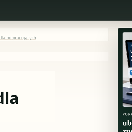
dla niepracujących
dla
POR
ub
zu