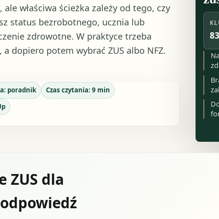
 ale właściwa ścieżka zależy od tego, czy
sz status bezrobotnego, ucznia lub
KL
83
czenie zdrowotne. W praktyce trzeba
, a dopiero potem wybrać ZUS albo NFZ.
Na
zd
Br
za
a:
poradnik
Czas czytania:
9
min
Do
Up
fo
e ZUS dla
a odpowiedź