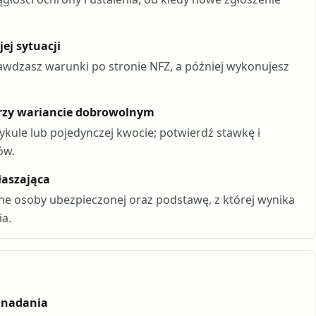
ej sytuacji
wdzasz warunki po stronie NFZ, a później wykonujesz
rzy wariancie dobrowolnym
tykule lub pojedynczej kwocie; potwierdź stawkę i
ów.
łaszająca
ne osoby ubezpieczonej oraz podstawę, z której wynika
a.
 nadania