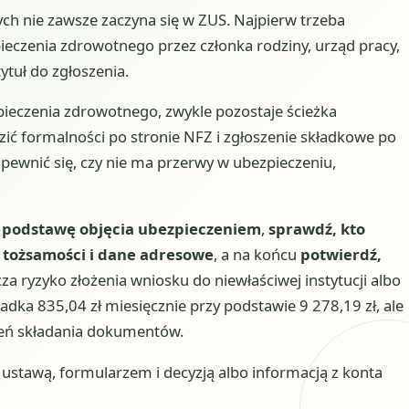
ch nie zawsze zaczyna się w ZUS. Najpierw trzeba
ieczenia zdrowotnego przez członka rodziny, urząd pracy,
ytuł do zgłoszenia.
pieczenia zdrowotnego, zwykle pozostaje ścieżka
ić formalności po stronie NFZ i zgłoszenie składkowe po
ewnić się, czy nie ma przerwy w ubezpieczeniu,
l podstawę objęcia ubezpieczeniem
,
sprawdź, kto
tożsamości i dane adresowe
, a na końcu
potwierdź,
cza ryzyko złożenia wniosku do niewłaściwej instytucji albo
kładka 835,04 zł miesięcznie przy podstawie 9 278,19 zł, ale
ień składania dokumentów.
stawą, formularzem i decyzją albo informacją z konta