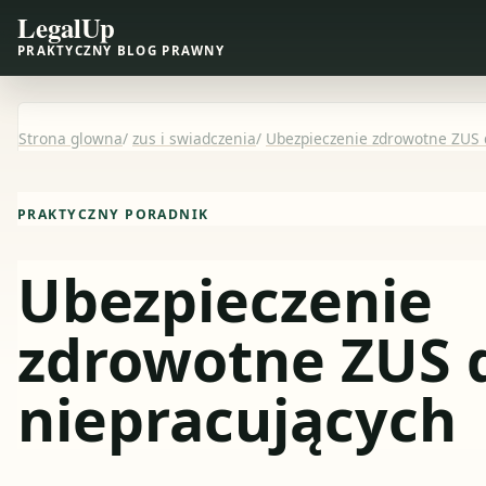
LegalUp
PRAKTYCZNY BLOG PRAWNY
Strona glowna
/
zus i swiadczenia
/
Ubezpieczenie zdrowotne ZUS 
PRAKTYCZNY PORADNIK
Ubezpieczenie
zdrowotne ZUS 
niepracujących