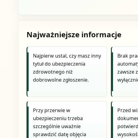
Najważniejsze informacje
Najpierw ustal, czy masz inny
Brak pra
tytuł do ubezpieczenia
automaty
zdrowotnego niż
zawsze z
dobrowolne zgłoszenie.
wyłączni
Przy przerwie w
Przed wi
ubezpieczeniu trzeba
dokumen
szczególnie uważnie
potwierd
sprawdzić datę objęcia
wysokość