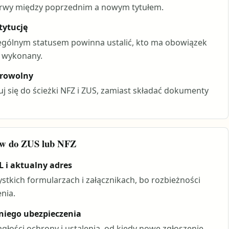
zerwy między poprzednim a nowym tytułem.
tytucję
zególnym statusem powinna ustalić, kto ma obowiązek
ż wykonany.
browolny
otuj się do ścieżki NFZ i ZUS, zamiast składać dokumenty
tów do ZUS lub NFZ
 i aktualny adres
tkich formularzach i załącznikach, bo rozbieżności
nia.
niego ubezpieczenia
głości ochrony i ustalenia, od kiedy nowe zgłoszenie