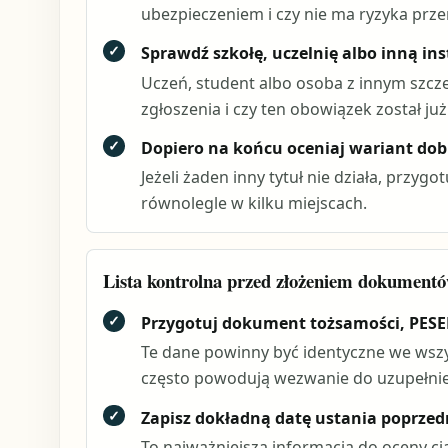
ubezpieczeniem i czy nie ma ryzyka pr
✓
Sprawdź szkołę, uczelnię albo inną ins
Uczeń, student albo osoba z innym szc
zgłoszenia i czy ten obowiązek został ju
✓
Dopiero na końcu oceniaj wariant do
Jeżeli żaden inny tytuł nie działa, przyg
równolegle w kilku miejscach.
Lista kontrolna przed złożeniem dokumen
✓
Przygotuj dokument tożsamości, PESEL
Te dane powinny być identyczne we wszys
często powodują wezwanie do uzupełnie
✓
Zapisz dokładną datę ustania poprzed
To najważniejsza informacja do oceny cią