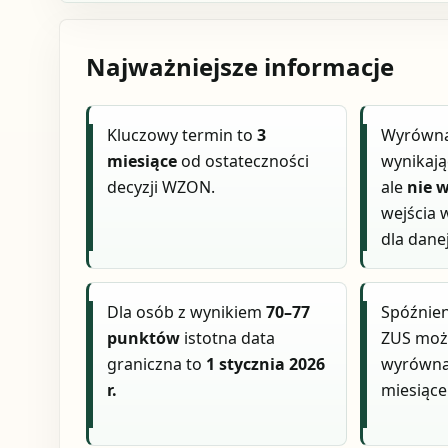
Najważniejsze informacje
Kluczowy termin to
3
Wyrównan
miesiące
od ostateczności
wynikają
decyzji WZON.
ale
nie 
wejścia 
dla dane
Dla osób z wynikiem
70–77
Spóźnien
punktów
istotna data
ZUS moż
graniczna to
1 stycznia 2026
wyrównan
r.
miesiące