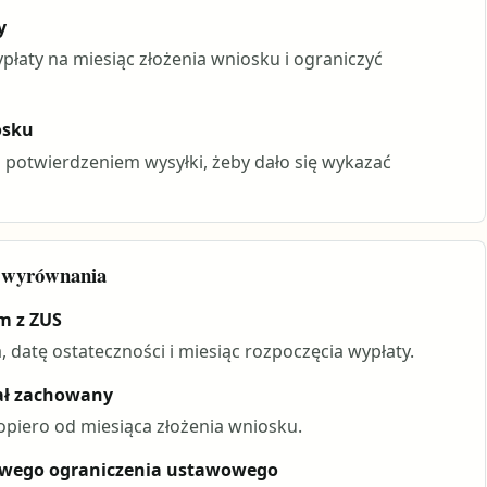
y
łaty na miesiąc złożenia wniosku i ograniczyć
osku
 potwierdzeniem wysyłki, żeby dało się wykazać
o wyrównania
m z ZUS
 datę ostateczności i miesiąc rozpoczęcia wypłaty.
tał zachowany
dopiero od miesiąca złożenia wniosku.
owego ograniczenia ustawowego