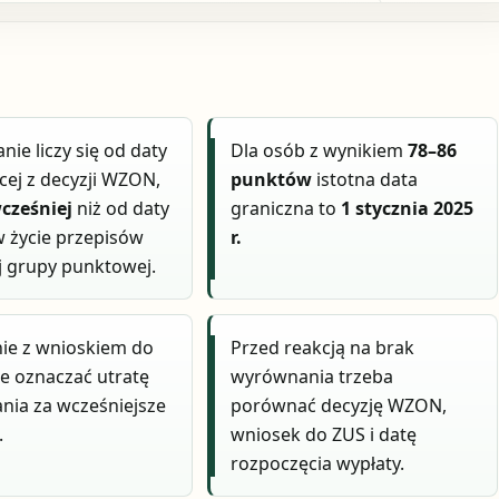
ie liczy się od daty
Dla osób z wynikiem
78–86
cej z decyzji WZON,
punktów
istotna data
wcześniej
niż od daty
graniczna to
1 stycznia 2025
w życie przepisów
r.
j grupy punktowej.
ie z wnioskiem do
Przed reakcją na brak
e oznaczać utratę
wyrównania trzeba
ia za wcześniejsze
porównać decyzję WZON,
.
wniosek do ZUS i datę
rozpoczęcia wypłaty.