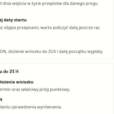
d dnia wejścia w życie przepisów dla danego progu
ej daty startu
uż objęta przepisami, warto policzyć datę jeszcze raz
ON, złożenie wniosku do ZUS i datę początku wypłaty.
ia do ZUS
złożenia wniosku
ermin oraz właściwy próg punktowy.
ON
ądaniu sprawdzenia wyrównania.