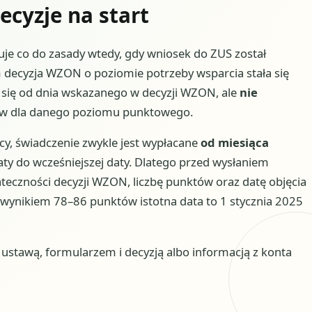
ecyzje na start
je co do zasady wtedy, gdy wniosek do ZUS został
 decyzja WZON o poziomie potrzeby wsparcia stała się
y się od dnia wskazanego w decyzji WZON, ale
nie
isów dla danego poziomu punktowego.
ęcy, świadczenie zwykle jest wypłacane
od miesiąca
aty do wcześniejszej daty. Dlatego przed wysłaniem
ateczności decyzji WZON, liczbę punktów oraz datę objęcia
 wynikiem 78–86 punktów istotna data to 1 stycznia 2025
stawą, formularzem i decyzją albo informacją z konta