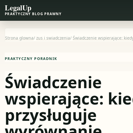
LegalUp
PRAKTYCZNY BLOG PRAWNY
Strona glowna
/
zus i swiadczenia
/
Świadczenie wspierające: kied
PRAKTYCZNY PORADNIK
Świadczenie
wspierające: ki
przysługuje
wyrównanie