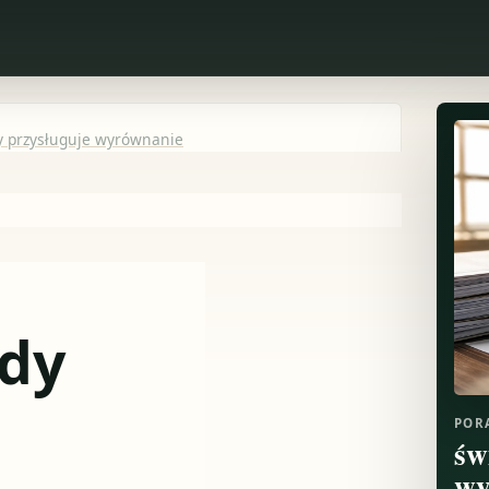
y przysługuje wyrównanie
edy
POR
św
wy