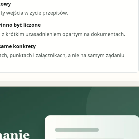
ktowy
y wejścia w życie przepisów.
winno być liczone
az z krótkim uzasadnieniem opartym na dokumentach.
 same konkrety
tach, punktach i załącznikach, a nie na samym żądaniu