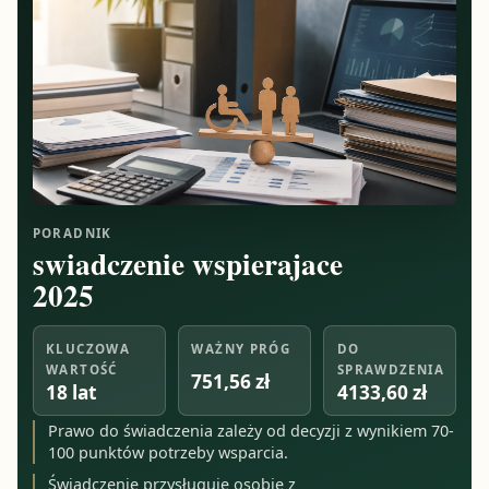
PORADNIK
swiadczenie wspierajace
2025
KLUCZOWA
WAŻNY PRÓG
DO
WARTOŚĆ
SPRAWDZENIA
751,56 zł
18 lat
4133,60 zł
Prawo do świadczenia zależy od decyzji z wynikiem 70-
100 punktów potrzeby wsparcia.
Świadczenie przysługuje osobie z