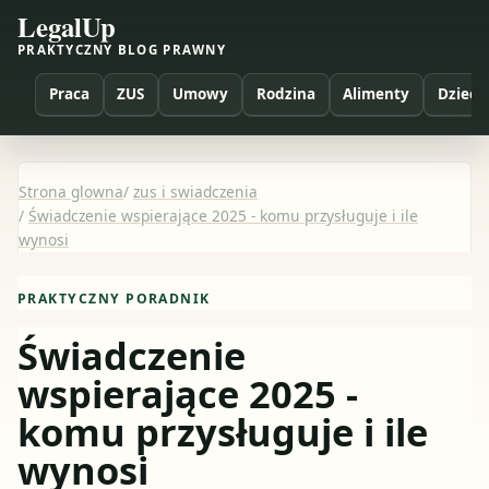
LegalUp
PRAKTYCZNY BLOG PRAWNY
Praca
ZUS
Umowy
Rodzina
Alimenty
Dzieci
Strona glowna
/
zus i swiadczenia
/
Świadczenie wspierające 2025 - komu przysługuje i ile
wynosi
PRAKTYCZNY PORADNIK
Świadczenie
wspierające 2025 -
komu przysługuje i ile
wynosi