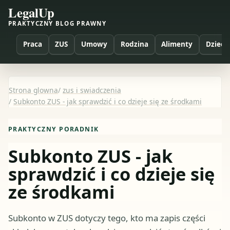
LegalUp
PRAKTYCZNY BLOG PRAWNY
Praca
ZUS
Umowy
Rodzina
Alimenty
Dzieci
Strona glowna
/
zus i swiadczenia
/
Subkonto ZUS - jak sprawdzić i co dzieje się ze środkami
PRAKTYCZNY PORADNIK
Subkonto ZUS - jak
sprawdzić i co dzieje się
ze środkami
Subkonto w ZUS dotyczy tego, kto ma zapis części