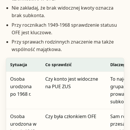
Nie zakładaj, że brak widocznej kwoty oznacza
brak subkonta.
Przy rocznikach 1949-1968 sprawdzenie statusu
OFE jest kluczowe.
Przy sprawach rodzinnych znaczenie ma także
wspólność majątkowa.
Sytuacja
Co sprawdzić
Dlaczego
Osoba
Czy konto jest widoczne
To najcz
urodzona
na PUE ZUS
grupa, dl
po 1968 r.
prowadzi
subkont
Osoba
Czy była członkiem OFE
Sam rocz
urodzona w
przesądz