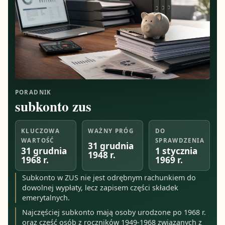
PORADNIK
subkonto zus
KLUCZOWA
WAŻNY PRÓG
DO
WARTOŚĆ
SPRAWDZENIA
31 grudnia
31 grudnia
1 stycznia
1948 r.
1968 r.
1969 r.
Subkonto w ZUS nie jest odrębnym rachunkiem do
dowolnej wypłaty, lecz zapisem części składek
emerytalnych.
Najczęściej subkonto mają osoby urodzone po 1968 r.
oraz część osób z roczników 1949-1968 związanych z