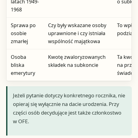
latach 1949-
o subkon
1968
Sprawa po
Czy były wskazane osoby
To wpły
osobie
uprawnione i czy istniała
podział 
zmarłej
wspólność majątkowa
Osoba
Kwotę zwaloryzowanych
Ta kwot
bliska
składek na subkoncie
na przys
emerytury
świadcze
Jeżeli pytanie dotyczy konkretnego rocznika, nie
opieraj się wyłącznie na dacie urodzenia. Przy
części osób decydujące jest także członkostwo
w OFE.