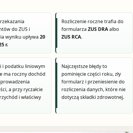
rzekazania
Rozliczenie roczne trafia do
tów do ZUS i
formularza
ZUS DRA
albo
nia wyniku upływa
20
ZUS RCA
.
5 r.
li i podatku liniowym
Najczęstsze błędy to
ie ma roczny dochód
pominięcie części roku, zły
s prowadzenia
formularz i przeniesienie do
ści, a przy ryczałcie
rozliczenia danych, które nie
rzychód i właściwy
dotyczą składki zdrowotnej.