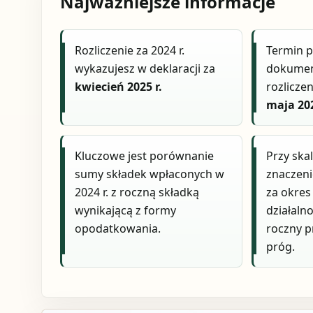
Najważniejsze informacje
Rozliczenie za 2024 r.
Termin p
wykazujesz w deklaracji za
dokumen
kwiecień 2025 r.
rozlicze
maja 202
Kluczowe jest porównanie
Przy ska
sumy składek wpłaconych w
znaczen
2024 r. z roczną składką
za okre
wynikającą z formy
działalno
opodatkowania.
roczny p
próg.