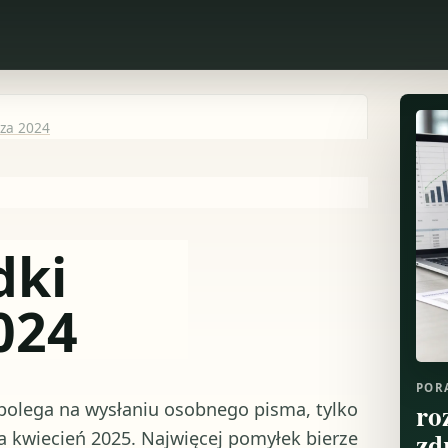
 za 2024
dki
024
POR
ro
 polega na wysłaniu osobnego pisma, tylko
zd
 kwiecień 2025. Najwięcej pomyłek bierze