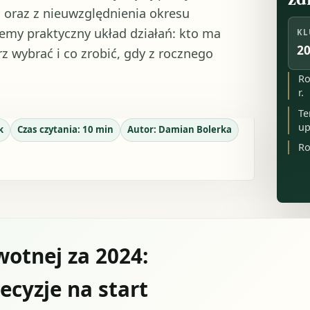
 oraz z nieuwzględnienia okresu
jemy praktyczny układ działań: kto ma
KL
20
z wybrać i co zrobić, gdy z rocznego
Ro
r.
Te
up
k
Czas czytania:
10
min
Autor:
Damian Bolerka
Ro
wotnej za 2024:
ecyzje na start