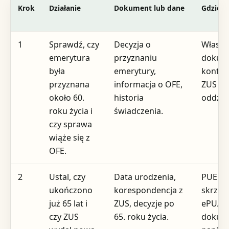
Krok
Działanie
Dokument lub dane
Gdzie
1
Sprawdź, czy
Decyzja o
Własn
emerytura
przyznaniu
dokum
była
emerytury,
konto 
przyznana
informacja o OFE,
ZUS al
około 60.
historia
oddzia
roku życia i
świadczenia.
czy sprawa
wiąże się z
OFE.
2
Ustal, czy
Data urodzenia,
PUE ZU
ukończono
korespondencja z
skrzyn
już 65 lat i
ZUS, decyzje po
ePUAP 
czy ZUS
65. roku życia.
dokum