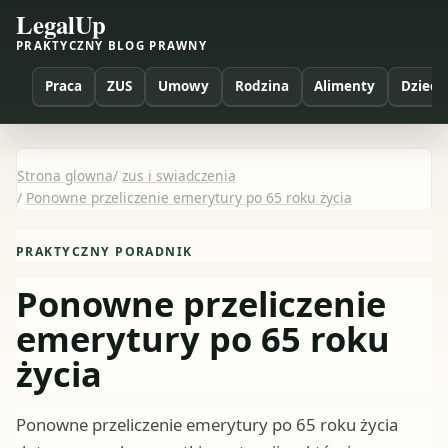
LegalUp
PRAKTYCZNY BLOG PRAWNY
Praca
ZUS
Umowy
Rodzina
Alimenty
Dzieci
Strona glowna
/
zus i swiadczenia
/
Ponowne przeliczenie emerytury po 65 roku życia
PRAKTYCZNY PORADNIK
Ponowne przeliczenie
emerytury po 65 roku
życia
Ponowne przeliczenie emerytury po 65 roku życia