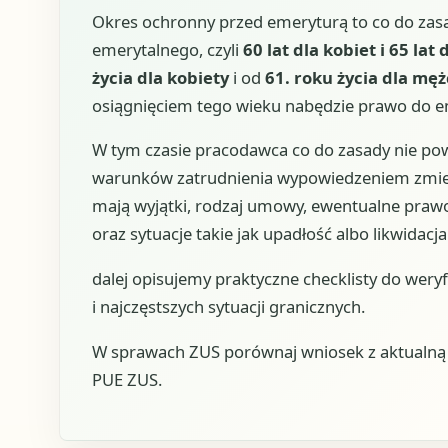
Okres ochronny przed emeryturą to co do za
emerytalnego, czyli
60 lat dla kobiet i 65 lat
życia dla kobiety
i od
61. roku życia dla mę
osiągnięciem tego wieku nabędzie prawo do e
W tym czasie pracodawca co do zasady nie po
warunków zatrudnienia wypowiedzeniem zmieni
mają wyjątki, rodzaj umowy, ewentualne prawo
oraz sytuacje takie jak upadłość albo likwidacj
dalej opisujemy praktyczne checklisty do weryf
i najczęstszych sytuacji granicznych.
W sprawach ZUS porównaj wniosek z aktualną u
PUE ZUS.