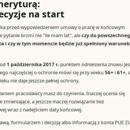
meryturą:
ecyzje na start
nika przed wypowiedzeniem umowy o pracę w końcowym
pytanie brzmi nie "ile mam lat", ale
czy do powszechne
ata i czy w tym momencie będzie już spełniony warunek
 od
1 października 2017 r.
punktem odniesienia znowu jes
tego najczęściej o ochronie mówi się przy wieku
56+
i
61+
, 
wieku nie daje jeszcze pełnej ochrony.
ałaniem pracodawcy masz do czynienia. Inaczej ocenia się
zmieniające, a jeszcze inaczej rozwiązanie bez
ej wraz z nadejściem daty końcowej.
wą, formularzem i decyzją albo informacją z konta PUE Z