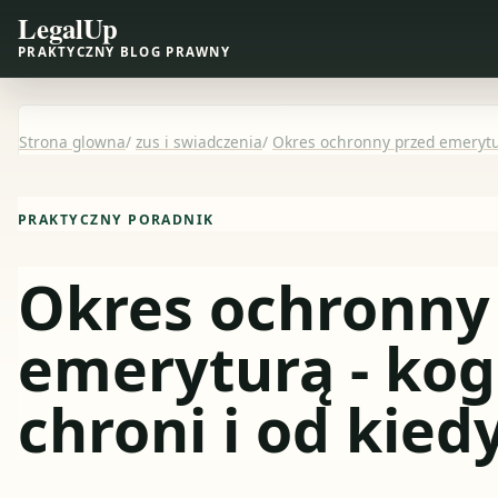
LegalUp
PRAKTYCZNY BLOG PRAWNY
Strona glowna
/
zus i swiadczenia
/
Okres ochronny przed emerytur
PRAKTYCZNY PORADNIK
Okres ochronny
emeryturą - ko
chroni i od kied