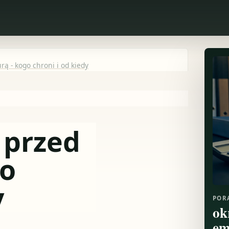
ą - kogo chroni i od kiedy
 przed
go
y
POR
ok
em