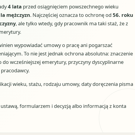
sady
4 lata
przed osiągnięciem powszechnego wieku
 dla mężczyzn
. Najczęściej oznacza to ochronę od
56. roku
żczyzny
, ale tylko wtedy, gdy pracownik ma taki staż, że z
merytury.
winien wypowiadać umowy o pracę ani pogarszać
ającym. To nie jest jednak ochrona absolutna: znaczenie
 do wcześniejszej emerytury, przyczyny dyscyplinarne
a pracodawcy.
ikacji wieku, stażu, rodzaju umowy, daty doręczenia pisma
stawą, formularzem i decyzją albo informacją z konta