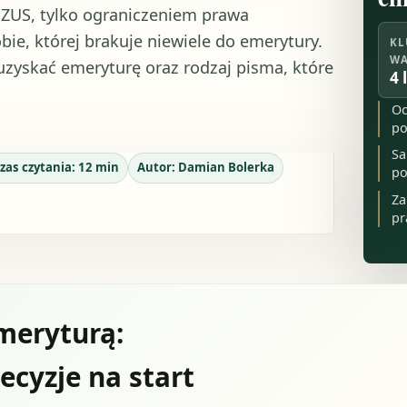
 ZUS, tylko ograniczeniem prawa
e, której brakuje niewiele do emerytury.
KL
WA
uzyskać emeryturę oraz rodzaj pisma, które
4 
Oc
po
Sa
zas czytania:
12
min
Autor:
Damian Bolerka
po
Za
pr
meryturą:
ecyzje na start