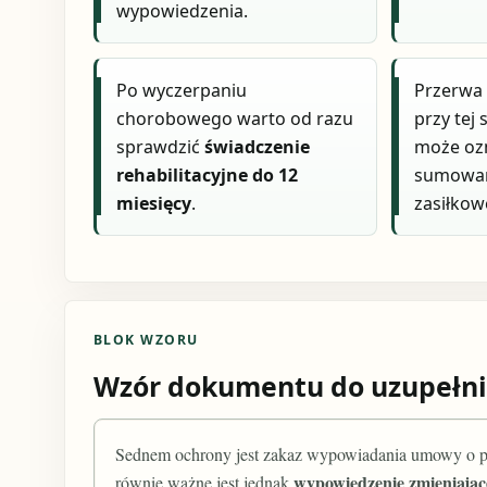
wypowiedzenia.
Po wyczerpaniu
Przerw
chorobowego warto od razu
przy tej
sprawdzić
świadczenie
może oz
rehabilitacyjne do 12
sumowan
miesięcy
.
zasiłkow
BLOK WZORU
Wzór dokumentu do uzupełni
Sednem ochrony jest zakaz wypowiadania umowy o pr
wypowiedzenie zmieniając
równie ważne jest jednak