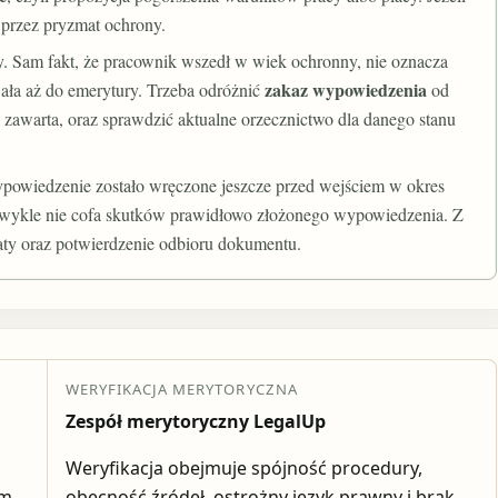
 przez pryzmat ochrony.
 Sam fakt, że pracownik wszedł w wiek ochronny, nie oznacza
zakaz wypowiedzenia
ała aż do emerytury. Trzeba odróżnić
od
a zawarta, oraz sprawdzić aktualne orzecznictwo dla danego stanu
ypowiedzenie zostało wręczone jeszcze przed wejściem w okres
 zwykle nie cofa skutków prawidłowo złożonego wypowiedzenia. Z
ty oraz potwierdzenie odbioru dokumentu.
WERYFIKACJA MERYTORYCZNA
Zespół merytoryczny LegalUp
Weryfikacja obejmuje spójność procedury,
em
obecność źródeł, ostrożny język prawny i brak