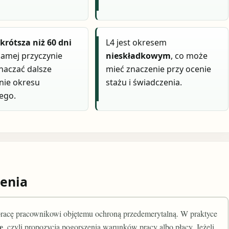
a
krótsza niż 60 dni
L4 jest okresem
 samej przyczynie
nieskładkowym
, co może
naczać dalsze
mieć znaczenie przy ocenie
ie okresu
stażu i świadczenia.
ego.
enia
acę pracownikowi objętemu ochroną przedemerytalną. W praktyce
e
, czyli propozycja pogorszenia warunków pracy albo płacy. Jeżeli