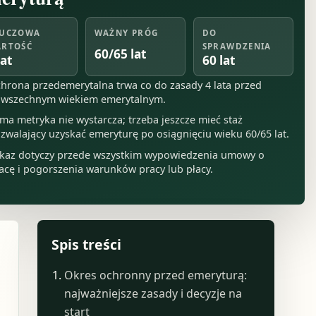
UCZOWA
WAŻNY PRÓG
DO
RTOŚĆ
SPRAWDZENIA
60/65 lat
lat
60 lat
hrona przedemerytalna trwa co do zasady 4 lata przed
wszechnym wiekiem emerytalnym.
ma metryka nie wystarcza; trzeba jeszcze mieć staż
zwalający uzyskać emeryturę po osiągnięciu wieku 60/65 lat.
kaz dotyczy przede wszystkim wypowiedzenia umowy o
acę i pogorszenia warunków pracy lub płacy.
Spis treści
Okres ochronny przed emeryturą:
najważniejsze zasady i decyzje na
start