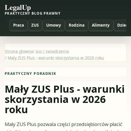
LegalUp
PRAKTYCZNY BLOG PRAWNY
Praca
ZUS
Umowy
Rodzina
Alimenty
Dzieci
Strona glowna
/
zus i swiadczenia
/
Mały ZUS Plus - warunki skorzystania w 2026 roku
PRAKTYCZNY PORADNIK
Mały ZUS Plus - warunki
skorzystania w 2026
roku
Mały ZUS Plus pozwala części przedsiębiorców płacić