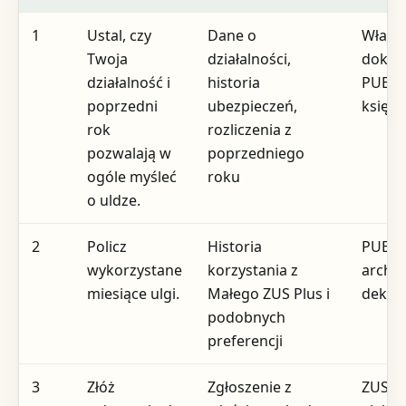
1
Ustal, czy
Dane o
Własn
Twoja
działalności,
dokum
działalność i
historia
PUE Z
poprzedni
ubezpieczeń,
księg
rok
rozliczenia z
pozwalają w
poprzedniego
ogóle myśleć
roku
o uldze.
2
Policz
Historia
PUE Z
wykorzystane
korzystania z
archi
miesiące ulgi.
Małego ZUS Plus i
deklar
podobnych
preferencji
3
Złóż
Zgłoszenie z
ZUS lu