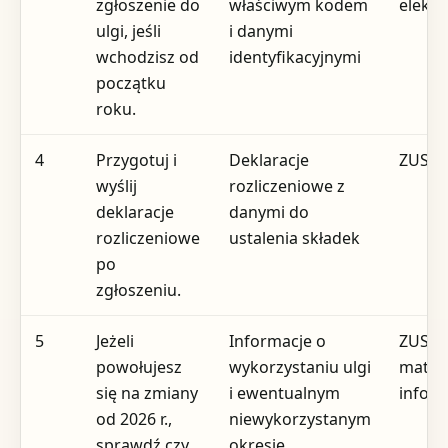
zgłoszenie do
właściwym kodem
elektr
ulgi, jeśli
i danymi
wchodzisz od
identyfikacyjnymi
początku
roku.
4
Przygotuj i
Deklaracje
ZUS
wyślij
rozliczeniowe z
deklaracje
danymi do
rozliczeniowe
ustalenia składek
po
zgłoszeniu.
5
Jeżeli
Informacje o
ZUS, o
powołujesz
wykorzystaniu ulgi
materi
się na zmiany
i ewentualnym
infor
od 2026 r.,
niewykorzystanym
sprawdź czy
okresie