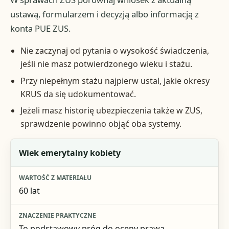
ustawą, formularzem i decyzją albo informacją z
konta PUE ZUS.
Nie zaczynaj od pytania o wysokość świadczenia,
jeśli nie masz potwierdzonego wieku i stażu.
Przy niepełnym stażu najpierw ustal, jakie okresy
KRUS da się udokumentować.
Jeżeli masz historię ubezpieczenia także w ZUS,
sprawdzenie powinno objąć oba systemy.
Element
Wiek emerytalny kobiety
Wartość z materiału
60 lat
Znaczenie praktyczne
Na co uważać
To podstawowy próg do oceny prawa