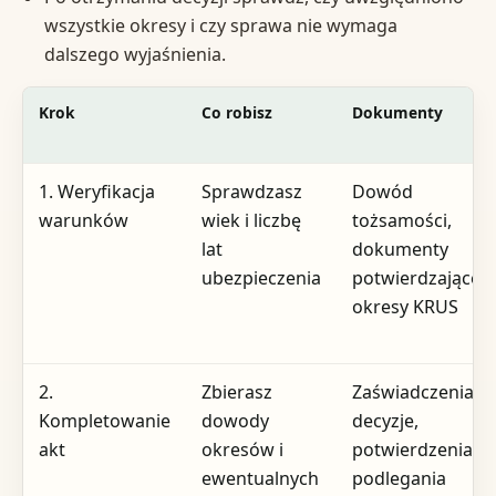
wszystkie okresy i czy sprawa nie wymaga
dalszego wyjaśnienia.
Krok
Co robisz
Dokumenty
1. Weryfikacja
Sprawdzasz
Dowód
warunków
wiek i liczbę
tożsamości,
lat
dokumenty
ubezpieczenia
potwierdzające
okresy KRUS
2.
Zbierasz
Zaświadczenia,
Kompletowanie
dowody
decyzje,
akt
okresów i
potwierdzenia
ewentualnych
podlegania