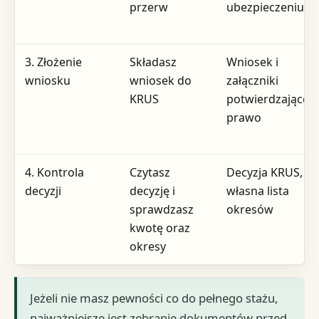
przerw
ubezpieczeniu
3. Złożenie
Składasz
Wniosek i
wniosku
wniosek do
załączniki
KRUS
potwierdzające
prawo
4. Kontrola
Czytasz
Decyzja KRUS,
decyzji
decyzję i
własna lista
sprawdzasz
okresów
kwotę oraz
okresy
Jeżeli nie masz pewności co do pełnego stażu,
najważniejsze jest zebranie dokumentów przed