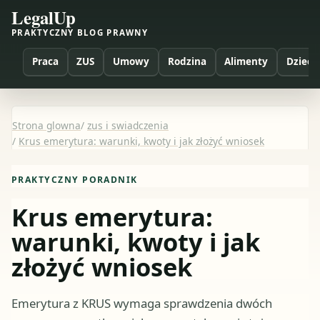
LegalUp
PRAKTYCZNY BLOG PRAWNY
Praca
ZUS
Umowy
Rodzina
Alimenty
Dzieci
Strona glowna
/
zus i swiadczenia
/
Krus emerytura: warunki, kwoty i jak złożyć wniosek
PRAKTYCZNY PORADNIK
Krus emerytura:
warunki, kwoty i jak
złożyć wniosek
Emerytura z KRUS wymaga sprawdzenia dwóch