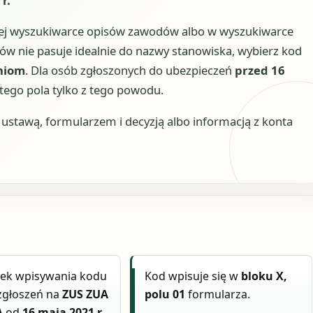
r.
lnej wyszukiwarce opisów zawodów albo w wyszukiwarce
ków nie pasuje idealnie do nazwy stanowiska, wybierz kod
niom
. Dla osób zgłoszonych do ubezpieczeń
przed 16
tego pola tylko z tego powodu.
stawą, formularzem i decyzją albo informacją z konta
ek wpisywania kodu
Kod wpisuje się w
bloku X,
zgłoszeń na
ZUS ZUA
polu 01
formularza.
A
od
16 maja 2021 r.
.