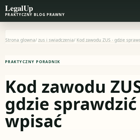
LegalUp
PRAKTYCZNY BLOG PRAWNY
Strona glowna
/
zus i swiadczenia
/
Kod zawodu ZUS - gdzie sprawdz
PRAKTYCZNY PORADNIK
Kod zawodu ZUS
gdzie sprawdzić 
wpisać