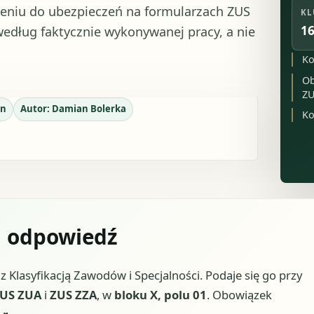
eniu do ubezpieczeń na formularzach ZUS
KL
16
według faktycznie wykonywanej pracy, a nie
Ko
Ob
ZU
n
Autor:
Damian Bolerka
Ko
a odpowiedź
 Klasyfikacją Zawodów i Specjalności. Podaje się go przy
US ZUA
i
ZUS ZZA
, w
bloku X, polu 01
. Obowiązek