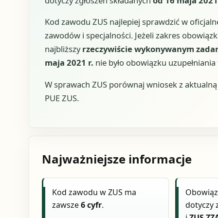
dotyczy zgłoszeń składanych
od 16 maja 2021 
Kod zawodu ZUS najlepiej sprawdzić w oficja
zawodów i specjalności. Jeżeli zakres obowiąz
najbliższy
rzeczywiście wykonywanym zada
maja 2021 r.
nie było obowiązku uzupełniania 
W sprawach ZUS porównaj wniosek z aktualną u
PUE ZUS.
Najważniejsze informacje
Kod zawodu w ZUS ma
Obowiąz
zawsze
6 cyfr
.
dotyczy 
i
ZUS ZZ