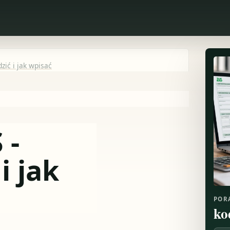
ić i jak wpisać
 -
i jak
POR
ko