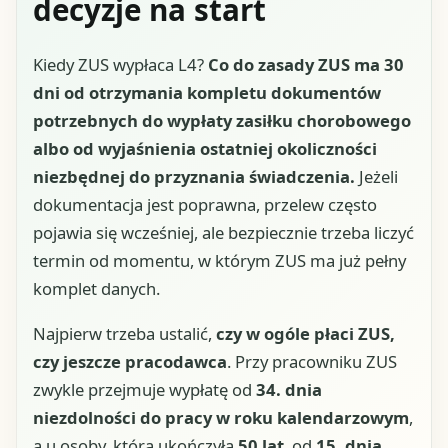
decyzje na start
Kiedy ZUS wypłaca L4?
Co do zasady ZUS ma 30
dni od otrzymania kompletu dokumentów
potrzebnych do wypłaty zasiłku chorobowego
albo od wyjaśnienia ostatniej okoliczności
niezbędnej do przyznania świadczenia.
Jeżeli
dokumentacja jest poprawna, przelew często
pojawia się wcześniej, ale bezpiecznie trzeba liczyć
termin od momentu, w którym ZUS ma już pełny
komplet danych.
Najpierw trzeba ustalić,
czy w ogóle płaci ZUS,
czy jeszcze pracodawca
. Przy pracowniku ZUS
zwykle przejmuje wypłatę od
34. dnia
niezdolności do pracy w roku kalendarzowym
,
a u osoby, która ukończyła
50 lat
, od
15. dnia
.