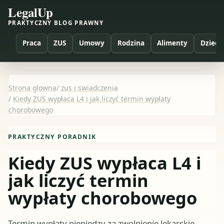
LegalUp
PRAKTYCZNY BLOG PRAWNY
Praca
ZUS
Umowy
Rodzina
Alimenty
Dzieci
Strona glowna
/
zus i swiadczenia
/
Kiedy ZUS wypłaca L4 i jak liczyć termin wypłaty
chorobowego
PRAKTYCZNY PORADNIK
Kiedy ZUS wypłaca L4 i
jak liczyć termin
wypłaty chorobowego
Termin wypłaty pieniędzy za zwolnienie lekarskie