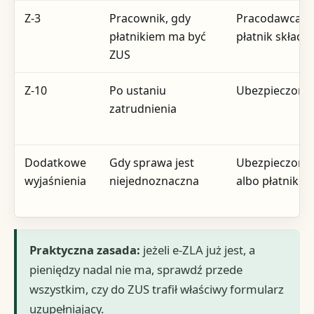
Z-3
Pracownik, gdy
Pracodawca l
płatnikiem ma być
płatnik składe
ZUS
Z-10
Po ustaniu
Ubezpieczony
zatrudnienia
Dodatkowe
Gdy sprawa jest
Ubezpieczony
wyjaśnienia
niejednoznaczna
albo płatnik
Praktyczna zasada:
jeżeli e-ZLA już jest, a
pieniędzy nadal nie ma, sprawdź przede
wszystkim, czy do ZUS trafił właściwy formularz
uzupełniający.