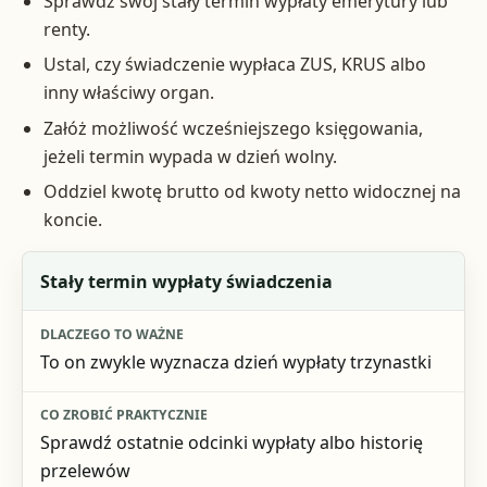
Sprawdź swój stały termin wypłaty emerytury lub
renty.
Ustal, czy świadczenie wypłaca ZUS, KRUS albo
inny właściwy organ.
Załóż możliwość wcześniejszego księgowania,
jeżeli termin wypada w dzień wolny.
Oddziel kwotę brutto od kwoty netto widocznej na
koncie.
Co sprawdzić
Stały termin wypłaty świadczenia
Dlaczego to ważne
To on zwykle wyznacza dzień wypłaty trzynastki
Co zrobić praktycznie
Sprawdź ostatnie odcinki wypłaty albo historię
przelewów