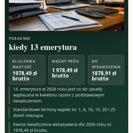
PORADNIK
kiedy 13 emerytura
KLUCZOWA
WAŻNY PRÓG
DO
WARTOŚĆ
SPRAWDZENIA
1 978,49 zł
1978,49 zł
1878,91 zł
brutto
brutto
brutto
13. emerytura w 2026 roku jest co do zasady
wypłacana w kwietniu razem z podstawowym
świadczeniem.
Standardowe terminy wypłat to: 1, 6, 10, 15, 20 i 25
dzień miesiąca.
Kwota świadczenia wskazywana dla 2026 roku to
1978,49 zł brutto.