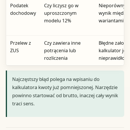
Podatek
Czy liczysz go w
Nieporównyw
dochodowy
uproszczonym
wynik między
modelu 12%
wariantami
Przelew z
Czy zawiera inne
Błędne założen
ZUS
potrącenia lub
kalkulator jes
rozliczenia
nieprawidłow
Najczęstszy błąd polega na wpisaniu do
kalkulatora kwoty już pomniejszonej. Narzędzie
powinno startować od brutto, inaczej cały wynik
traci sens.