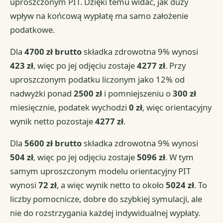
uproszczonym PIT. Dzięki temu widać, jak duży
wpływ na końcową wypłatę ma samo założenie
podatkowe.
Dla
4700 zł brutto
składka zdrowotna 9% wynosi
423 zł
, więc po jej odjęciu zostaje
4277 zł
. Przy
uproszczonym podatku liczonym jako 12% od
nadwyżki ponad
2500 zł
i pomniejszeniu o
300 zł
miesięcznie, podatek wychodzi
0 zł
, więc orientacyjny
wynik netto pozostaje
4277 zł
.
Dla
5600 zł brutto
składka zdrowotna 9% wynosi
504 zł
, więc po jej odjęciu zostaje
5096 zł
. W tym
samym uproszczonym modelu orientacyjny PIT
wynosi
72 zł
, a więc wynik netto to około
5024 zł
. To
liczby pomocnicze, dobre do szybkiej symulacji, ale
nie do rozstrzygania każdej indywidualnej wypłaty.