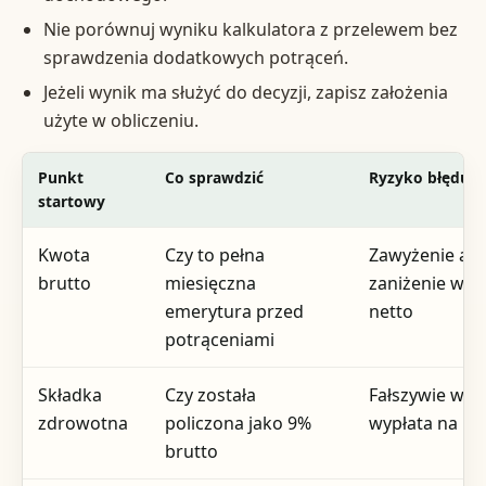
Nie porównuj wyniku kalkulatora z przelewem bez
sprawdzenia dodatkowych potrąceń.
Jeżeli wynik ma służyć do decyzji, zapisz założenia
użyte w obliczeniu.
Punkt
Co sprawdzić
Ryzyko błędu
startowy
Kwota
Czy to pełna
Zawyżenie alb
brutto
miesięczna
zaniżenie wyn
emerytura przed
netto
potrąceniami
Składka
Czy została
Fałszywie wys
zdrowotna
policzona jako 9%
wypłata na rę
brutto