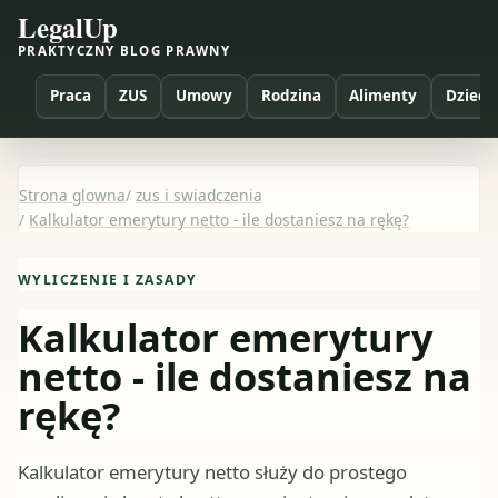
LegalUp
PRAKTYCZNY BLOG PRAWNY
Praca
ZUS
Umowy
Rodzina
Alimenty
Dzieci
Strona glowna
/
zus i swiadczenia
/
Kalkulator emerytury netto - ile dostaniesz na rękę?
WYLICZENIE I ZASADY
Kalkulator emerytury
netto - ile dostaniesz na
rękę?
Kalkulator emerytury netto służy do prostego