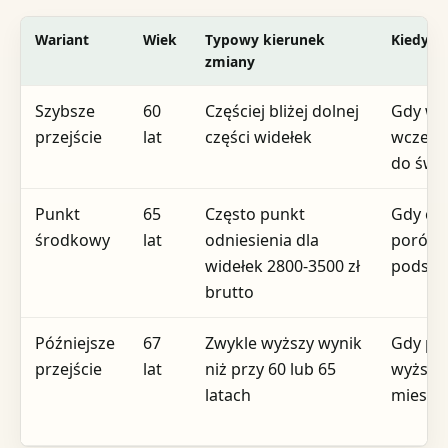
Wariant
Wiek
Typowy kierunek
Kiedy r
zmiany
Szybsze
60
Częściej bliżej dolnej
Gdy waż
przejście
lat
części widełek
wcześni
do świ
Punkt
65
Często punkt
Gdy ch
środkowy
lat
odniesienia dla
porówn
widełek 2800-3500 zł
podst
brutto
Późniejsze
67
Zwykle wyższy wynik
Gdy pri
przejście
lat
niż przy 60 lub 65
wyższa
latach
miesię