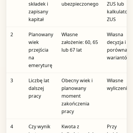
składek i
ubezpieczonego
ZUS lub
zapisany
kalkulator
kapitał
ZUS
2
Planowany
Własne
Własna
wiek
założenie: 60, 65
decyzja i
przejścia
lub 67 lat
porównani
na
wariantów
emeryturę
3
Liczbę lat
Obecny wiek i
Własne
dalszej
planowany
wyliczenie
pracy
moment
zakończenia
pracy
4
Czy wynik
Kwota z
Przy