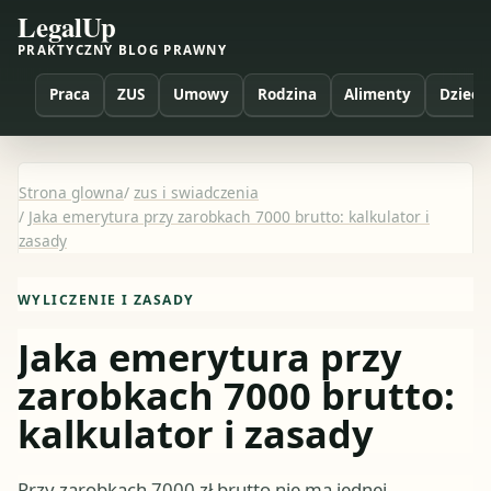
LegalUp
PRAKTYCZNY BLOG PRAWNY
Praca
ZUS
Umowy
Rodzina
Alimenty
Dzieci
Strona glowna
/
zus i swiadczenia
/
Jaka emerytura przy zarobkach 7000 brutto: kalkulator i
zasady
WYLICZENIE I ZASADY
Jaka emerytura przy
zarobkach 7000 brutto:
kalkulator i zasady
Przy zarobkach 7000 zł brutto nie ma jednej