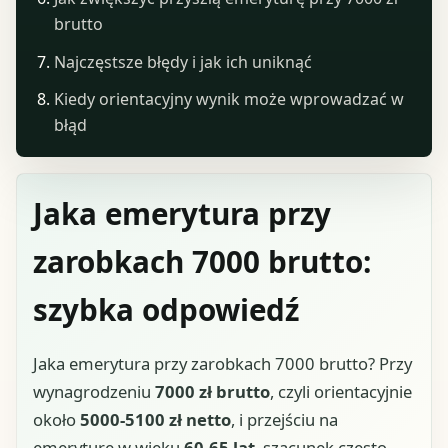
brutto
Najczęstsze błędy i jak ich uniknąć
Kiedy orientacyjny wynik może wprowadzać w
błąd
Jaka emerytura przy
zarobkach 7000 brutto:
szybka odpowiedź
Jaka emerytura przy zarobkach 7000 brutto? Przy
wynagrodzeniu
7000 zł brutto
, czyli orientacyjnie
około
5000-5100 zł netto
, i przejściu na
emeryturę w wieku
60-65 lat
, szacunek często