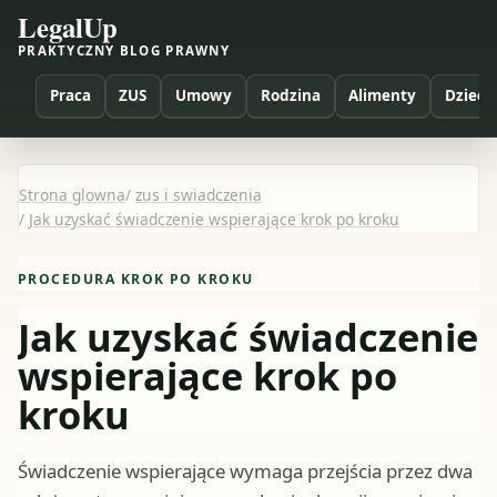
LegalUp
PRAKTYCZNY BLOG PRAWNY
Praca
ZUS
Umowy
Rodzina
Alimenty
Dzieci
Strona glowna
/
zus i swiadczenia
/
Jak uzyskać świadczenie wspierające krok po kroku
PROCEDURA KROK PO KROKU
Jak uzyskać świadczenie
wspierające krok po
kroku
Świadczenie wspierające wymaga przejścia przez dwa