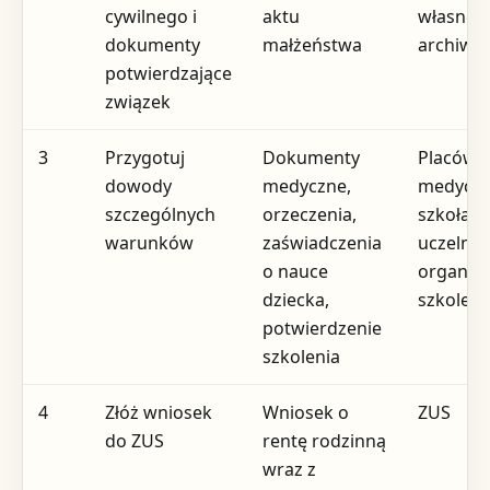
cywilnego i
aktu
własne
dokumenty
małżeństwa
archiw
potwierdzające
związek
3
Przygotuj
Dokumenty
Placówk
dowody
medyczne,
medyczn
szczególnych
orzeczenia,
szkoła l
warunków
zaświadczenia
uczelnia
o nauce
organiza
dziecka,
szkoleni
potwierdzenie
szkolenia
4
Złóż wniosek
Wniosek o
ZUS
do ZUS
rentę rodzinną
wraz z