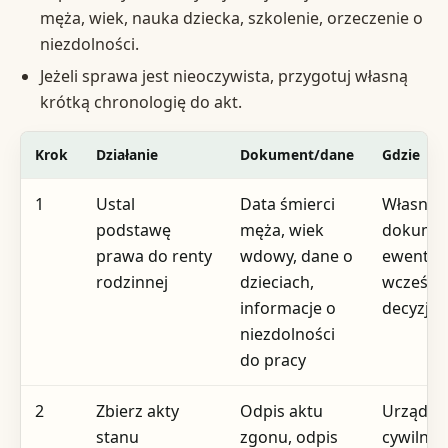
męża, wiek, nauka dziecka, szkolenie, orzeczenie o
niezdolności.
Jeżeli sprawa jest nieoczywista, przygotuj własną
krótką chronologię do akt.
Krok
Działanie
Dokument/dane
Gdzie
1
Ustal
Data śmierci
Własne
podstawę
męża, wiek
dokumen
prawa do renty
wdowy, dane o
ewentua
rodzinnej
dzieciach,
wcześnie
informacje o
decyzje 
niezdolności
do pracy
2
Zbierz akty
Odpis aktu
Urząd s
stanu
zgonu, odpis
cywilneg