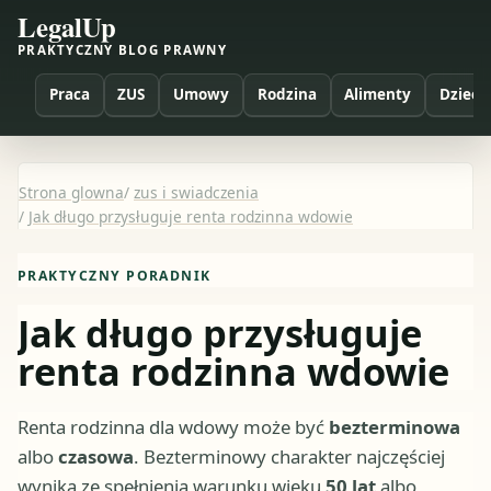
LegalUp
PRAKTYCZNY BLOG PRAWNY
Praca
ZUS
Umowy
Rodzina
Alimenty
Dzieci
Strona glowna
/
zus i swiadczenia
/
Jak długo przysługuje renta rodzinna wdowie
PRAKTYCZNY PORADNIK
Jak długo przysługuje
renta rodzinna wdowie
Renta rodzinna dla wdowy może być
bezterminowa
albo
czasowa
. Bezterminowy charakter najczęściej
wynika ze spełnienia warunku wieku
50 lat
albo