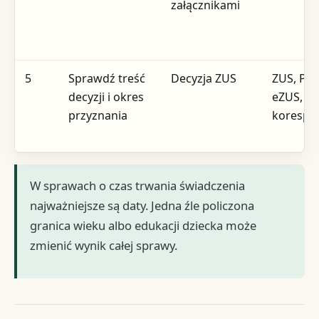
załącznikami
5
Sprawdź treść
Decyzja ZUS
ZUS, PUE
decyzji i okres
eZUS, al
przyznania
korespo
W sprawach o czas trwania świadczenia
najważniejsze są daty. Jedna źle policzona
granica wieku albo edukacji dziecka może
zmienić wynik całej sprawy.