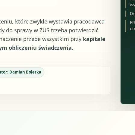
wy
Do
zeniu, które zwykle wystawia pracodawca
ER
em
dy do sprawy w ZUS trzeba potwierdzić
znaczenie przede wszystkim przy
kapitale
m obliczeniu świadczenia
.
utor:
Damian Bolerka