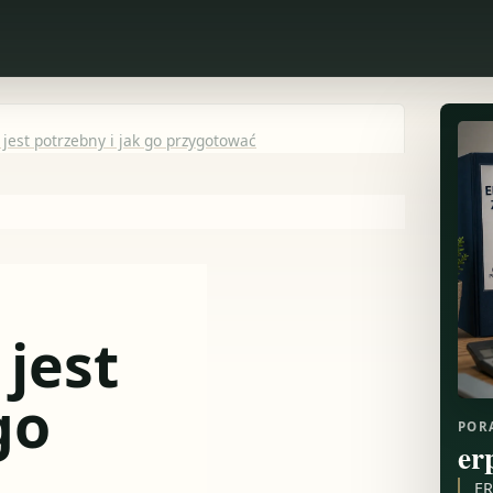
 jest potrzebny i jak go przygotować
jest
go
POR
er
ER