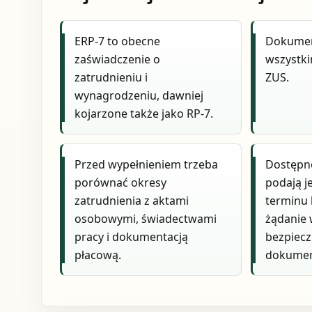
ERP-7 to obecne
Dokumen
zaświadczenie o
wszystki
zatrudnieniu i
ZUS.
wynagrodzeniu, dawniej
kojarzone także jako RP-7.
Przed wypełnieniem trzeba
Dostępne
porównać okresy
podają j
zatrudnienia z aktami
terminu 
osobowymi, świadectwami
żądanie 
pracy i dokumentacją
bezpiecz
płacową.
dokumen