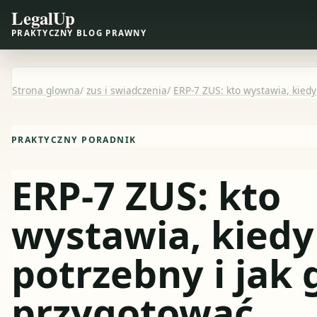
LegalUp
PRAKTYCZNY BLOG PRAWNY
Strona glowna
/
zus i swiadczenia
/
ERP-7 ZUS: kto wystawia, kiedy
PRAKTYCZNY PORADNIK
ERP-7 ZUS: kto
wystawia, kiedy 
potrzebny i jak 
przygotować