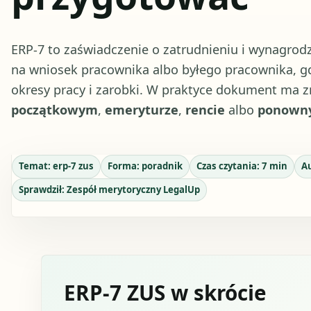
ERP-7 to zaświadczenie o zatrudnieniu i wynagrod
na wniosek pracownika albo byłego pracownika, g
okresy pracy i zarobki. W praktyce dokument ma 
początkowym
,
emeryturze
,
rencie
albo
ponowny
Temat:
erp-7 zus
Forma:
poradnik
Czas czytania:
7
min
A
Sprawdził:
Zespół merytoryczny LegalUp
ERP-7 ZUS w skrócie