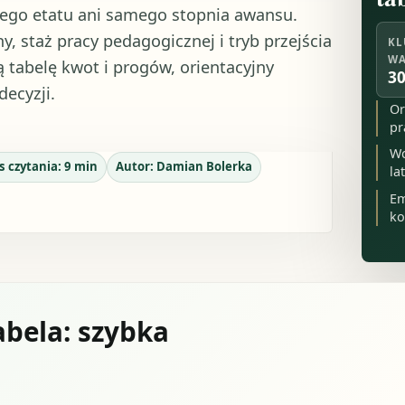
nego etatu ani samego stopnia awansu.
y, staż pracy pedagogicznej i tryb przejścia
KL
WA
 tabelę kwot i progów, orientacyjny
30
ecyzji.
Or
pr
Wc
s czytania:
9
min
Autor:
Damian Bolerka
la
Em
ko
abela: szybka