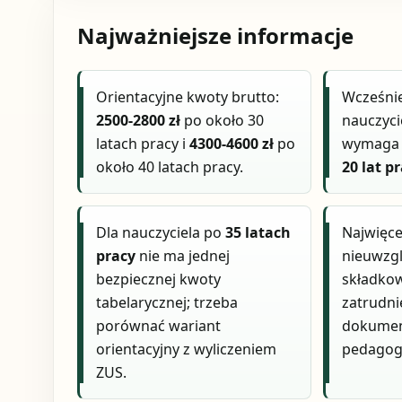
Najważniejsze informacje
Orientacyjne kwoty brutto:
Wcześni
2500-2800 zł
po około 30
nauczyci
latach pracy i
4300-4600 zł
po
wymag
około 40 latach pracy.
20 lat p
Dla nauczyciela po
35 latach
Najwięce
pracy
nie ma jednej
nieuwzg
bezpiecznej kwoty
składko
tabelarycznej; trzeba
zatrudni
porównać wariant
dokumen
orientacyjny z wyliczeniem
pedagogi
ZUS.