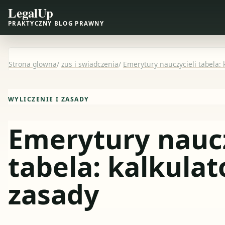
LegalUp
PRAKTYCZNY BLOG PRAWNY
Strona glowna
/
zus i swiadczenia
/
Emerytury nauczycieli tabela: 
WYLICZENIE I ZASADY
Emerytury naucz
tabela: kalkulato
zasady