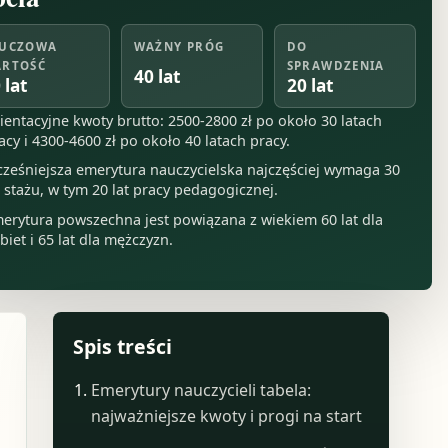
UCZOWA
WAŻNY PRÓG
DO
RTOŚĆ
SPRAWDZENIA
40 lat
 lat
20 lat
ientacyjne kwoty brutto: 2500-2800 zł po około 30 latach
acy i 4300-4600 zł po około 40 latach pracy.
ześniejsza emerytura nauczycielska najczęściej wymaga 30
t stażu, w tym 20 lat pracy pedagogicznej.
erytura powszechna jest powiązana z wiekiem 60 lat dla
biet i 65 lat dla mężczyzn.
Spis treści
Emerytury nauczycieli tabela:
najważniejsze kwoty i progi na start