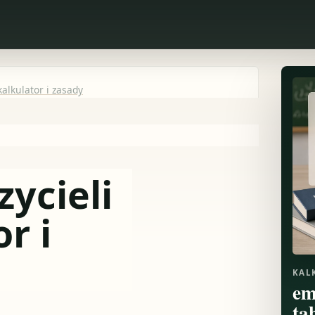
kalkulator i zasady
ycieli
r i
KAL
em
ta