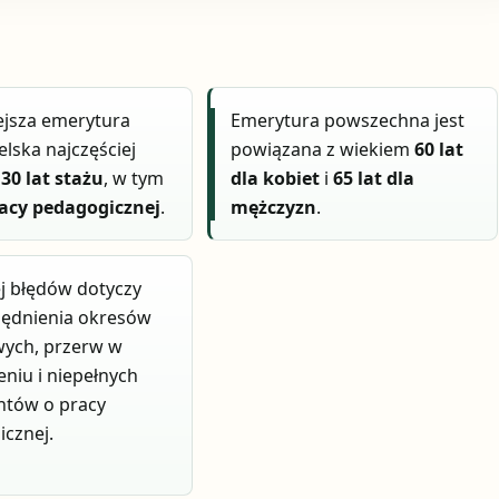
ejsza emerytura
Emerytura powszechna jest
elska najczęściej
powiązana z wiekiem
60 lat
a
30 lat stażu
, w tym
dla kobiet
i
65 lat dla
racy pedagogicznej
.
mężczyzn
.
j błędów dotyczy
lędnienia okresów
wych, przerw w
eniu i niepełnych
tów o pracy
cznej.