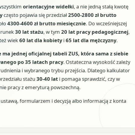
 wszystkim
orientacyjne widełki
, a nie jedną stałą kwotę
y
często pojawia się przedział
2500-2800 zł brutto
oło
4300-4600 zł brutto miesięcznie
. Do wcześniejszej
warunek
30 lat stażu
, w tym
20 lat pracy pedagogicznej
,
też wiek
60 lat dla kobiety
i
65 lat dla mężczyzny
.
e ma jednej oficjalnej tabeli ZUS, która sama z siebie
anego po 35 latach pracy
. Ostateczna wysokość zależy
rudnienia i wybranego trybu przejścia. Dlatego kalkulator
przedziału stażu
30-40 lat
i pomaga sprawdzić, czy w
nie pracy z emeryturą powszechną.
stawą, formularzem i decyzją albo informacją z konta