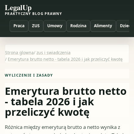
LegalUp
PRAKTYCZNY BLOG PRAWNY
Praca
ZUS
Umowy
Rodzina
Alimenty
Dzieci
Strona glowna
/
zus i swiadczenia
/
Emerytura brutto netto - tabela 2026 i jak przeliczyć kwotę
WYLICZENIE I ZASADY
Emerytura brutto netto
- tabela 2026 i jak
przeliczyć kwotę
Różnica między emeryturą brutto a netto wynika z