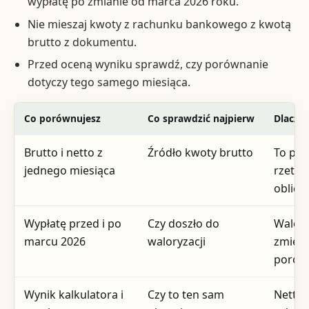
wypłatę po zmianie od marca 2026 roku.
Nie mieszaj kwoty z rachunku bankowego z kwotą
brutto z dokumentu.
Przed oceną wyniku sprawdź, czy porównanie
dotyczy tego samego miesiąca.
Co porównujesz
Co sprawdzić najpierw
Dlacze
Brutto i netto z
Źródło kwoty brutto
To po
jednego miesiąca
rzetel
oblicz
Wypłatę przed i po
Czy doszło do
Walory
marcu 2026
waloryzacji
zmieni
porów
Wynik kalkulatora i
Czy to ten sam
Netto 