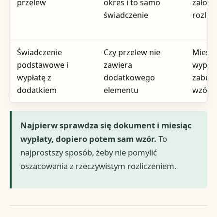
przelew
okres i to samo
założe
świadczenie
rozlic
Świadczenie
Czy przelew nie
Miesz
podstawowe i
zawiera
wypłat
wypłatę z
dodatkowego
zaburz
dodatkiem
elementu
wzór
Najpierw sprawdza się dokument i miesiąc
wypłaty, dopiero potem sam wzór.
To
najprostszy sposób, żeby nie pomylić
oszacowania z rzeczywistym rozliczeniem.