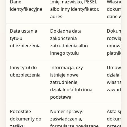
Dane
Imię, nazwisko, PESEL
Własne
identyfikacyjne
albo inny identyfikator,
dokument
adres
dane w 
Data ustania
Dokładna data
Dokumen
tytułu
zakończenia
rozwiąza
ubezpieczenia
zatrudnienia albo
umowy, 
innego tytułu
płatnika
Inny tytuł do
Informacja, czy
Umowy, 
ubezpieczenia
istnieje nowe
działalnoś
zatrudnienie,
własna s
działalność lub inna
zawodo
podstawa
Pozostałe
Numer sprawy,
Akta spr
dokumenty do
zaświadczenia,
dokumen
zasiłku
formularze powiązane
przekaza