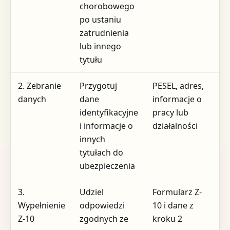
chorobowego
po ustaniu
zatrudnienia
lub innego
tytułu
2. Zebranie
Przygotuj
PESEL, adres,
W
danych
dane
informacje o
d
identyfikacyjne
pracy lub
i informacje o
działalności
innych
tytułach do
ubezpieczenia
3.
Udziel
Formularz Z-
P
Wypełnienie
odpowiedzi
10 i dane z
a
Z-10
zgodnych ze
kroku 2
e