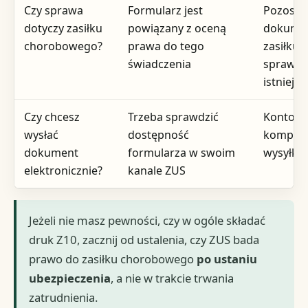
Czy sprawa
Formularz jest
Pozosta
dotyczy zasiłku
powiązany z oceną
dokumen
chorobowego?
prawa do tego
zasiłku 
świadczenia
sprawy, j
istnieje
Czy chcesz
Trzeba sprawdzić
Konto w 
wysłać
dostępność
komplet
dokument
formularza w swoim
wysyłki
elektronicznie?
kanale ZUS
Jeżeli nie masz pewności, czy w ogóle składać
druk Z10, zacznij od ustalenia, czy ZUS bada
prawo do zasiłku chorobowego
po ustaniu
ubezpieczenia
, a nie w trakcie trwania
zatrudnienia.