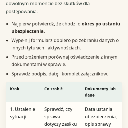
dowolnym momencie bez skutków dla
postępowania.
Najpierw potwierdź, że chodzi o
okres po ustaniu
ubezpieczenia
.
Wypełnij formularz dopiero po zebraniu danych o
innych tytułach i aktywnościach.
Przed złożeniem porównaj oświadczenie z innymi
dokumentami w sprawie.
Sprawdź podpis, datę i komplet załączników.
Krok
Co zrobić
Dokumenty lub
G
dane
s
1. Ustalenie
Sprawdź, czy
Data ustania
W
sytuacji
sprawa
ubezpieczenia,
d
dotyczy zasiłku
opis sprawy
i