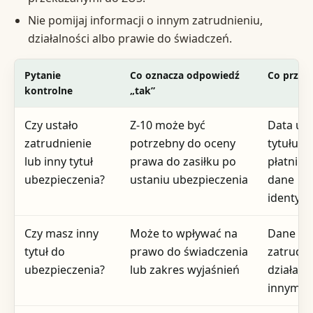
Nie pomijaj informacji o innym zatrudnieniu,
działalności albo prawie do świadczeń.
Pytanie
Co oznacza odpowiedź
Co przyg
kontrolne
„tak”
Czy ustało
Z-10 może być
Data ust
zatrudnienie
potrzebny do oceny
tytułu, 
lub inny tytuł
prawa do zasiłku po
płatnika
ubezpieczenia?
ustaniu ubezpieczenia
dane
identyfi
Czy masz inny
Może to wpływać na
Dane o
tytuł do
prawo do świadczenia
zatrudni
ubezpieczenia?
lub zakres wyjaśnień
działaln
innym st