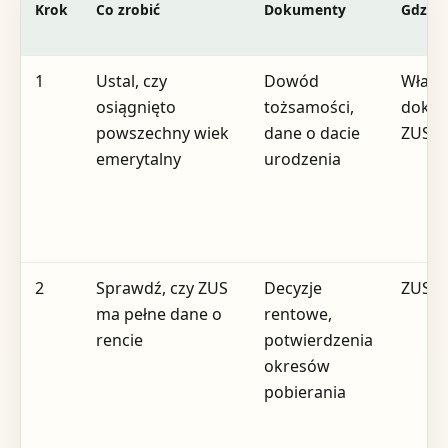
Krok
Co zrobić
Dokumenty
Gdzie
1
Ustal, czy
Dowód
Własn
osiągnięto
tożsamości,
dokum
powszechny wiek
dane o dacie
ZUS
emerytalny
urodzenia
2
Sprawdź, czy ZUS
Decyzje
ZUS
ma pełne dane o
rentowe,
rencie
potwierdzenia
okresów
pobierania