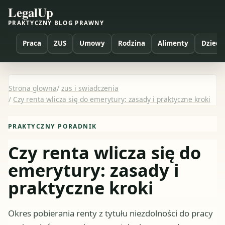
LegalUp
PRAKTYCZNY BLOG PRAWNY
Praca
ZUS
Umowy
Rodzina
Alimenty
Dzieci
Strona glowna
/
zus i swiadczenia
/
Czy renta wlicza się do emerytury: zasady i praktyczne kroki
PRAKTYCZNY PORADNIK
Czy renta wlicza się do
emerytury: zasady i
praktyczne kroki
Okres pobierania renty z tytułu niezdolności do pracy