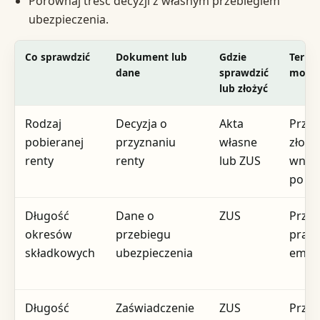
Porównaj treść decyzji z własnym przebiegiem
ubezpieczenia.
Co sprawdzić
Dokument lub
Gdzie
Termi
dane
sprawdzić
mome
lub złożyć
Rodzaj
Decyzja o
Akta
Prze
pobieranej
przyznaniu
własne
złoże
renty
renty
lub ZUS
wnios
po de
Długość
Dane o
ZUS
Przed
okresów
przebiegu
praw
składkowych
ubezpieczenia
emer
Długość
Zaświadczenie
ZUS
Prze