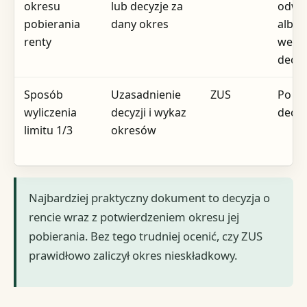
okresu
lub decyzje za
odwo
pobierania
dany okres
albo
renty
weryf
decyz
Sposób
Uzasadnienie
ZUS
Po ot
wyliczenia
decyzji i wykaz
decyz
limitu 1/3
okresów
Najbardziej praktyczny dokument to decyzja o
rencie wraz z potwierdzeniem okresu jej
pobierania. Bez tego trudniej ocenić, czy ZUS
prawidłowo zaliczył okres nieskładkowy.