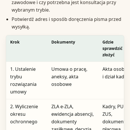
zawodowe i czy potrzebna jest konsultacja przy
wybranym trybie.
Potwierdź adres i sposób doręczenia pisma przed
wysyłką.
Krok
Dokumenty
Gdzie
sprawdzić lu
złożyć
1. Ustalenie
Umowa o pracę,
Akta osobo
trybu
aneksy, akta
i dział kadr
rozwiązania
osobowe
umowy
2. Wyliczenie
ZLA e-ZLA,
Kadry, PUE
okresu
ewidencja absencji,
ZUS,
ochronnego
dokumenty
dokumentac
zasiłkowe, decyzja
płacowa