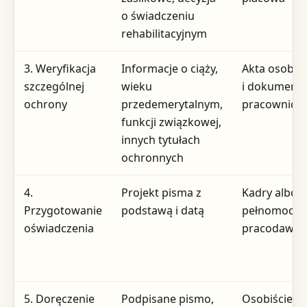
o świadczeniu
rehabilitacyjnym
3. Weryfikacja
Informacje o ciąży,
Akta osobo
szczególnej
wieku
i dokument
ochrony
przedemerytalnym,
pracownicz
funkcji związkowej,
innych tytułach
ochronnych
4.
Projekt pisma z
Kadry albo
Przygotowanie
podstawą i datą
pełnomocni
oświadczenia
pracodawcy
5. Doręczenie
Podpisane pismo,
Osobiście,