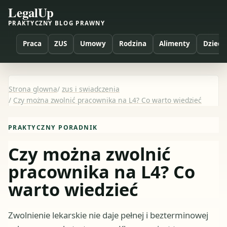
LegalUp
PRAKTYCZNY BLOG PRAWNY
Praca
ZUS
Umowy
Rodzina
Alimenty
Dzieci
Strona glowna
/
zus i swiadczenia
/
Czy można zwolnić pracownika na L4? Co warto wiedzieć
PRAKTYCZNY PORADNIK
Czy można zwolnić
pracownika na L4? Co
warto wiedzieć
Zwolnienie lekarskie nie daje pełnej i bezterminowej