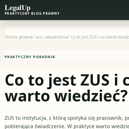
LegalUp
PRAKTYCZNY BLOG PRAWNY
Strona glowna
/
zus i swiadczenia
/
Co to jest ZUS i co warto wiedz
PRAKTYCZNY PORADNIK
Co to jest ZUS i 
warto wiedzieć?
ZUS to instytucja, z którą spotyka się pracownik, p
pobierająca świadczenie. W praktyce warto wiedzieć