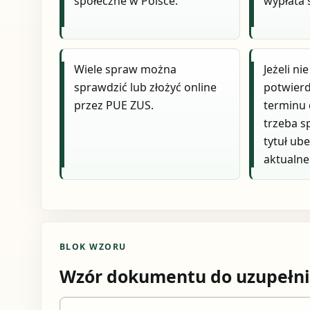
społeczne w Polsce.
wypłata 
Wiele spraw można
Jeżeli ni
sprawdzić lub złożyć online
potwierd
przez PUE ZUS.
terminu d
trzeba s
tytuł ube
aktualne 
BLOK WZORU
Wzór dokumentu do uzupełni