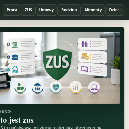
Praca
ZUS
Umowy
Rodzina
Alimenty
Dzieci
ADNIK
to jest zus
S to państwowa instytucja realizująca ubezpieczenia