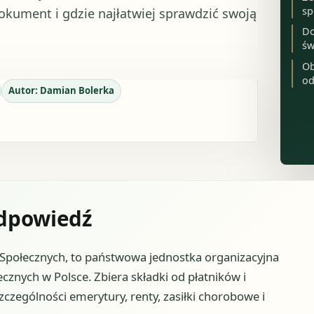
sp
okument i gdzie najłatwiej sprawdzić swoją
Do
św
Ob
od
Autor:
Damian Bolerka
odpowiedź
 Społecznych, to państwowa jednostka organizacyjna
cznych w Polsce. Zbiera składki od płatników i
czególności emerytury, renty, zasiłki chorobowe i