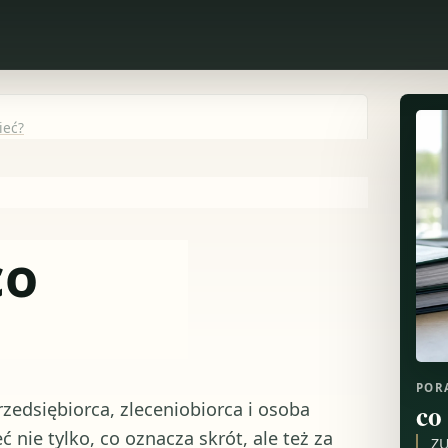
ieć?
co
POR
co 
rzedsiębiorca, zleceniobiorca i osoba
 nie tylko, co oznacza skrót, ale też za
ZU