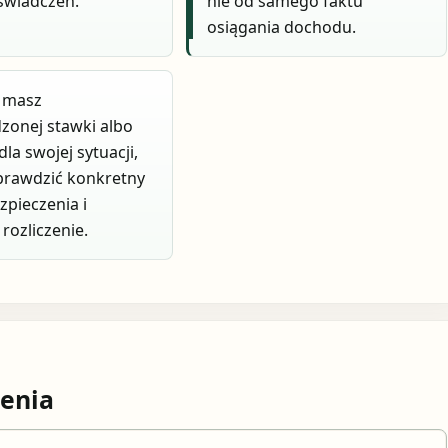
świadczeń.
nie od samego faktu
osiągania dochodu.
e masz
zonej stawki albo
la swojej sytuacji,
prawdzić konkretny
zpieczenia i
rozliczenie.
enia