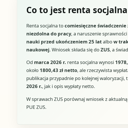
Co to jest renta socjalna
Renta socjalna to
comiesięczne świadczenie 
niezdolna do pracy
, a naruszenie sprawnośc
nauki przed ukończeniem 25 lat
albo
w tra
naukowej
. Wniosek składa się do
ZUS
, a świ
Od
marca 2026 r.
renta socjalna wynosi
1978,
około
1800,43 zł netto
, ale rzeczywista wypłat
publikacja przypadnie po kolejnej waloryzacj
2026 r.
, jak i opis wypłaty netto.
W sprawach ZUS porównaj wniosek z aktualną u
PUE ZUS.