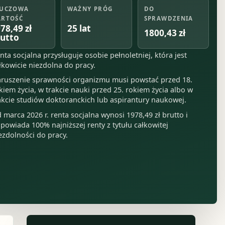
UCZOWA
WAŻNY PRÓG
DO
RTOŚĆ
SPRAWDZENIA
25 lat
78,49 zł
1800,43 zł
utto
nta socjalna przysługuje osobie pełnoletniej, która jest
łkowicie niezdolna do pracy.
ruszenie sprawności organizmu musi powstać przed 18.
kiem życia, w trakcie nauki przed 25. rokiem życia albo w
akcie studiów doktoranckich lub aspirantury naukowej.
 marca 2026 r. renta socjalna wynosi 1978,49 zł brutto i
powiada 100% najniższej renty z tytułu całkowitej
ezdolności do pracy.