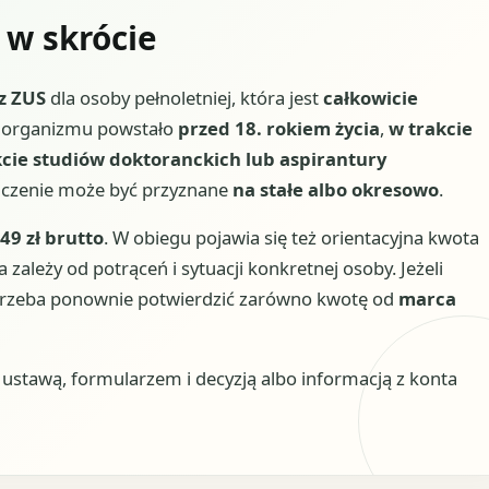
 w skrócie
z ZUS
dla osoby pełnoletniej, która jest
całkowicie
i organizmu powstało
przed 18. rokiem życia
,
w trakcie
kcie studiów doktoranckich lub aspirantury
adczenie może być przyznane
na stałe albo okresowo
.
49 zł brutto
. W obiegu pojawia się też orientacyjna kwota
a zależy od potrąceń i sytuacji konkretnej osoby. Jeżeli
i, trzeba ponownie potwierdzić zarówno kwotę od
marca
stawą, formularzem i decyzją albo informacją z konta