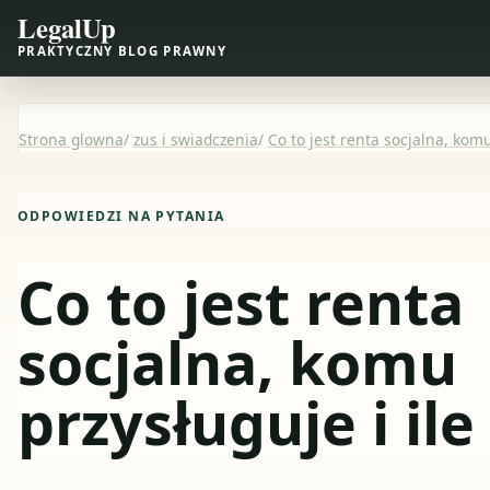
LegalUp
PRAKTYCZNY BLOG PRAWNY
Strona glowna
/
zus i swiadczenia
/
Co to jest renta socjalna, komu
ODPOWIEDZI NA PYTANIA
Co to jest renta
socjalna, komu
przysługuje i il