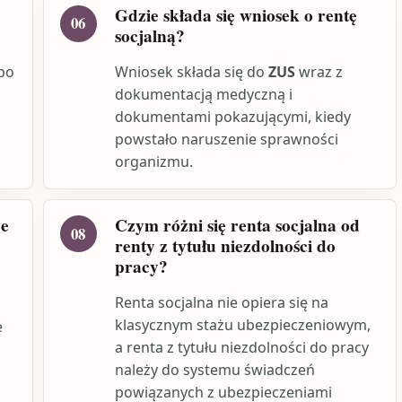
Gdzie składa się wniosek o rentę
06
socjalną?
bo
Wniosek składa się do
ZUS
wraz z
dokumentacją medyczną i
dokumentami pokazującymi, kiedy
powstało naruszenie sprawności
organizmu.
ze
Czym różni się renta socjalna od
08
renty z tytułu niezdolności do
pracy?
Renta socjalna nie opiera się na
klasycznym stażu ubezpieczeniowym,
e
a renta z tytułu niezdolności do pracy
należy do systemu świadczeń
powiązanych z ubezpieczeniami