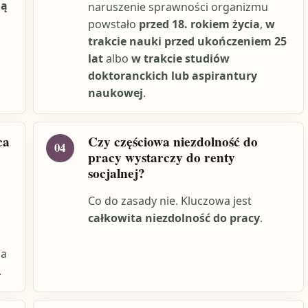
ną
naruszenie sprawności organizmu
powstało
przed 18. rokiem życia
,
w
trakcie nauki przed ukończeniem 25
lat
albo
w trakcie studiów
doktoranckich lub aspirantury
naukowej
.
ca
Czy częściowa niezdolność do
04
pracy wystarczy do renty
socjalnej?
Co do zasady nie. Kluczowa jest
całkowita niezdolność do pracy
.
ja
.