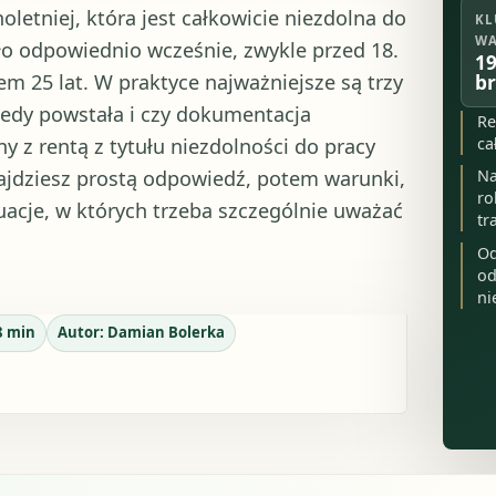
oletniej, która jest całkowicie niezdolna do
KL
WA
o odpowiednio wcześnie, zwykle przed 18.
19
em 25 lat. W praktyce najważniejsze są trzy
br
kiedy powstała i czy dokumentacja
Re
 z rentą z tytułu niezdolności do pracy
ca
najdziesz prostą odpowiedź, potem warunki,
Na
ro
uacje, w których trzeba szczególnie uważać
tr
Od
od
ni
8
min
Autor:
Damian Bolerka