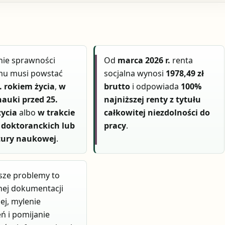
nie sprawności
Od
marca 2026 r.
renta
mu musi powstać
socjalna wynosi
1978,49 zł
. rokiem życia
,
w
brutto
i odpowiada
100%
nauki przed 25.
najniższej renty z tytułu
życia
albo
w trakcie
całkowitej niezdolności do
 doktoranckich lub
pracy
.
tury naukowej
.
sze problemy to
nej dokumentacji
j, mylenie
ń i pomijanie