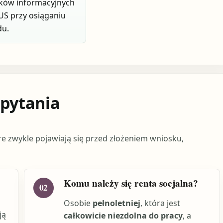
ków informacyjnych
S przy osiąganiu
du.
 pytania
re zwykle pojawiają się przed złożeniem wniosku,
Komu należy się renta socjalna?
02
Osobie
pełnoletniej
, która jest
ją
całkowicie niezdolna do pracy
, a