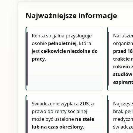
Najważniejsze informacje
Renta socjalna przysługuje
Narusze
osobie
pełnoletniej
, która
organiz
jest
całkowicie niezdolna do
przed 18
pracy
.
trakcie 
rokiem 
studiów
aspiran
Świadczenie wypłaca
ZUS
, a
Najczęst
prawo do renty socjalnej
brak peł
może być ustalone
na stałe
medyczne
lub na czas określony
.
świadcze