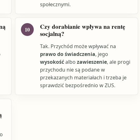
społecznymi.
lną
Czy dorabianie wpływa na rentę
10
socjalną?
Tak. Przychód może wpływać na
o
prawo do świadczenia
, jego
wysokość
albo
zawieszenie
, ale progi
przychodu nie są podane w
przekazanych materiałach i trzeba je
sprawdzić bezpośrednio w ZUS.
ą
o