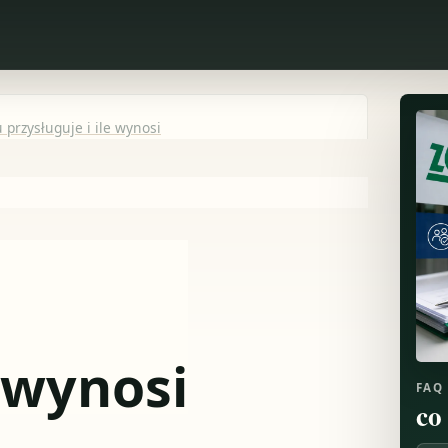
 przysługuje i ile wynosi
e wynosi
FAQ
co