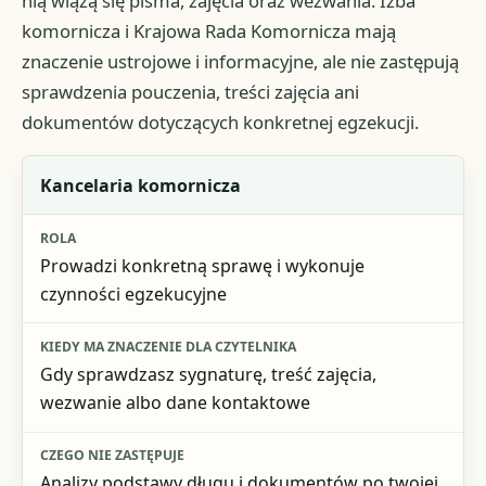
nią wiążą się pisma, zajęcia oraz wezwania. Izba
komornicza i Krajowa Rada Komornicza mają
znaczenie ustrojowe i informacyjne, ale nie zastępują
sprawdzenia pouczenia, treści zajęcia ani
dokumentów dotyczących konkretnej egzekucji.
Podmiot
Kancelaria komornicza
Rola
Prowadzi konkretną sprawę i wykonuje
Kiedy ma znaczenie dla czytelnika
czynności egzekucyjne
Czego nie zastępuje
Gdy sprawdzasz sygnaturę, treść zajęcia,
wezwanie albo dane kontaktowe
Analizy podstawy długu i dokumentów po twojej