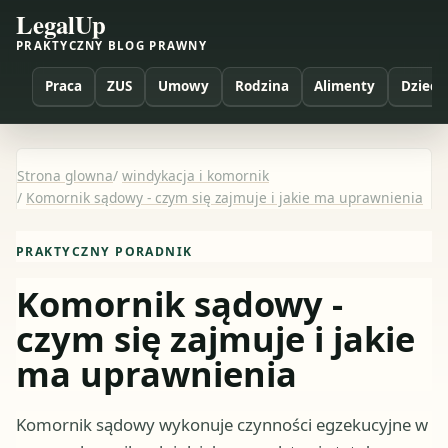
LegalUp
PRAKTYCZNY BLOG PRAWNY
Praca
ZUS
Umowy
Rodzina
Alimenty
Dzieci
Strona glowna
/
windykacja i komornik
/
Komornik sądowy - czym się zajmuje i jakie ma uprawnienia
PRAKTYCZNY PORADNIK
Komornik sądowy -
czym się zajmuje i jakie
ma uprawnienia
Komornik sądowy wykonuje czynności egzekucyjne w