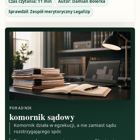
Czas czytania:
11
min
Autor:
Damian Bolerka
Sprawdził:
Zespół merytoryczny LegalUp
PORADNIK
komornik sądowy
Komornik działa w egzekucji, a nie zamiast sądu
rozstrzygającego spór.