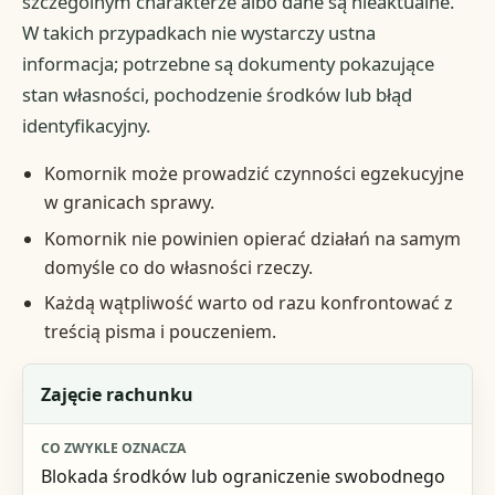
szczególnym charakterze albo dane są nieaktualne.
W takich przypadkach nie wystarczy ustna
informacja; potrzebne są dokumenty pokazujące
stan własności, pochodzenie środków lub błąd
identyfikacyjny.
Komornik może prowadzić czynności egzekucyjne
w granicach sprawy.
Komornik nie powinien opierać działań na samym
domyśle co do własności rzeczy.
Każdą wątpliwość warto od razu konfrontować z
treścią pisma i pouczeniem.
Sytuacja
Zajęcie rachunku
Co zwykle oznacza
Blokada środków lub ograniczenie swobodnego
Co sprawdzić od razu