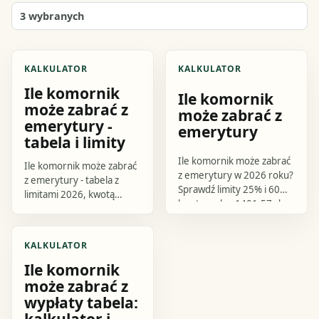
3
wybranych
KALKULATOR
KALKULATOR
Ile komornik
Ile komornik
może zabrać z
może zabrać z
emerytury -
emerytury
tabela i limity
Ile komornik może zabrać
Ile komornik może zabrać
z emerytury w 2026 roku?
z emerytury - tabela z
Sprawdź limity 25% i 60%,
limitami 2026, kwotą
kwotę wolną 1401,57 zł
wolną, przykładami i
brutto, procedurę
orientacyjnym
sprawdzenia potrącenia i
kalkulatorem potrącenia z
KALKULATOR
prosty kalkulator.
emerytury.
Ile komornik
może zabrać z
wypłaty tabela:
kalkulator i