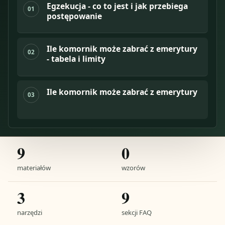
Egzekucja - co to jest i jak przebiega
01
postępowanie
Ile komornik może zabrać z emerytury
02
- tabela i limity
Ile komornik może zabrać z emerytury
03
9
0
materiałów
wzorów
3
9
narzędzi
sekcji FAQ