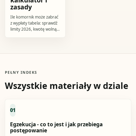
zasady
Ile komornik może zabrać
z wypłaty tabela: sprawdź
limity 2026, kwotę wolną 3
604,50 zł, różnicę między
długiem alimentacyjnym i
innym oraz użyj prostego
kalkulatora potrącenia.
PEŁNY INDEKS
Wszystkie materiały w dziale
01
Egzekucja - co to jest i jak przebiega
postępowanie