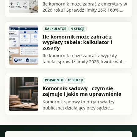
Ile komornik może zabrać z emerytury w
2026 roku? Sprawdź limity 25% i 60%,
kwotę wolną 1401,57 zł brutto,
procedurę sprawdzenia potrącenia i
prosty kalkulator.
KALKULATOR
9 SEKCJI
Ile komornik może zabrać z
wypłaty tabela: kalkulator i
zasady
Ile komornik może zabrać z wypłaty
tabela: sprawdź limity 2026, kwotę wolną
3 604,50 zł, różnicę między długiem
alimentacyjnym i innym oraz użyj
prostego kalkulatora potrącenia.
PORADNIK
10 SEKCJI
Komornik sądowy - czym się
zajmuje i jakie ma uprawnienia
Komornik sądowy to organ władzy
publicznej działający przy sądzie
rejonowym, który wykonuje czynności
egzekucyjne w sprawach cywilnych. Nie
rozstrzyga.