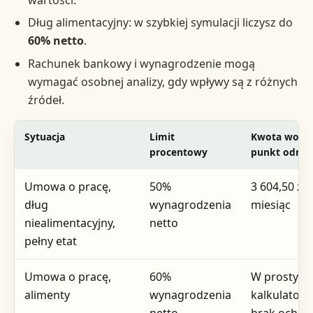
Dług alimentacyjny: w szybkiej symulacji liczysz do
60% netto
.
Rachunek bankowy i wynagrodzenie mogą
wymagać osobnej analizy, gdy wpływy są z różnych
źródeł.
Sytuacja
Limit
Kwota wolna
procentowy
punkt odnies
Umowa o pracę,
50%
3 604,50 zł /
dług
wynagrodzenia
miesiąc
niealimentacyjny,
netto
pełny etat
Umowa o pracę,
60%
W prostym
alimenty
wynagrodzenia
kalkulatorz
netto
brak ochro