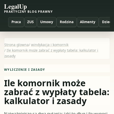
LegalUp
PRAKTYCZNY BLOG PRAWNY
Praca
ZUS
Umowy
Rodzina
Alimenty
Dzieci
Strona glowna
/
windykacja i komornik
/
Ile komornik może zabrać z wypłaty tabela: kalkulator i
zasady
WYLICZENIE I ZASADY
Ile komornik może
zabrać z wypłaty tabela:
kalkulator i zasady
Najważniejsze są dwa pytania: jaki to dług i ile wynosi