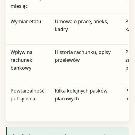
miesiąc
Wymiar etatu
Umowa o pracę, aneks,
Prz
kadry
kalk
Wpływ na
Historia rachunku, opisy
Po
rachunek
przelewów
zak
bankowy
pens
Powtarzalność
Kilka kolejnych pasków
Prze
potrącenia
płacowych
mie