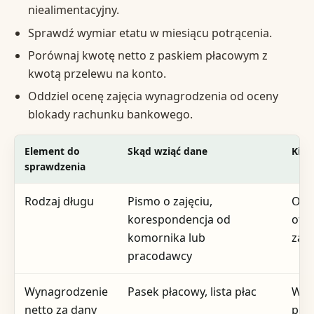
niealimentacyjny.
Sprawdź wymiar etatu w miesiącu potrącenia.
Porównaj kwotę netto z paskiem płacowym z
kwotą przelewu na konto.
Oddziel ocenę zajęcia wynagrodzenia od oceny
blokady rachunku bankowego.
Element do
Skąd wziąć dane
Kied
sprawdzenia
Rodzaj długu
Pismo o zajęciu,
Od 
korespondencja od
otr
komornika lub
zaję
pracodawcy
Wynagrodzenie
Pasek płacowy, lista płac
W m
netto za dany
pot